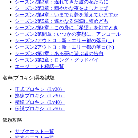
シーズン2第2章：遅れてきた波の花たちに
シーズン2第3章：穏やかな夜をよしとせず
シーズン2第4章：いまでも夢を覚えていますか
シーズン2第5章：遙かなる深淵に臨めども
シーズン2第6章：この身に「希望」を灯すとき
シーズン2第間章：いつかの妄想に、アンコール
シーズン2アウトロ：新・エリー都の落日(上)
シーズン2アウトロ：新・エリー都の落日(下)
シーズン3第1章：ある夢に遊ぶ者の告白
シーズン3第2章：ロング・グッドバイ
エージェント秘話一覧
名声(プロキシ)昇格試験
正式プロキシ（Lv20）
熟練プロキシ（Lv30）
精鋭プロキシ（Lv40）
伝説プロキシ（Lv50）
依頼攻略
サブクエスト一覧
探索クエスト一覧