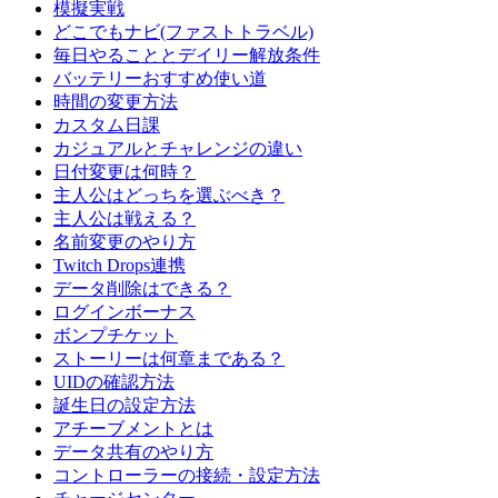
模擬実戦
どこでもナビ(ファストトラベル)
毎日やることとデイリー解放条件
バッテリーおすすめ使い道
時間の変更方法
カスタム日課
カジュアルとチャレンジの違い
日付変更は何時？
主人公はどっちを選ぶべき？
主人公は戦える？
名前変更のやり方
Twitch Drops連携
データ削除はできる？
ログインボーナス
ボンプチケット
ストーリーは何章まである？
UIDの確認方法
誕生日の設定方法
アチーブメントとは
データ共有のやり方
コントローラーの接続・設定方法