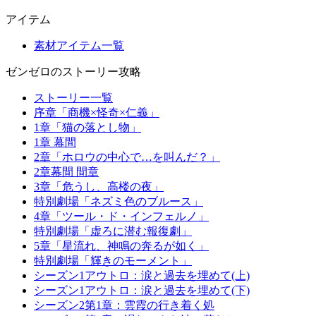
アイテム
素材アイテム一覧
ゼンゼロのストーリー攻略
ストーリー一覧
序章「商機×怪奇×仁義」
1章「猫の落とし物」
1章 幕間
2章「ホロウの中心で…を叫んだ？」
2章幕間 間章
3章「危うし、高楼の夜」
特別劇場「ネズミ色のブルース」
4章「ツール・ド・インフェルノ」
特別劇場「虚ろに潜む報復劇」
5章「星流れ、神鳴の奔るが如く」
特別劇場「輝きのモーメント」
シーズン1アウトロ：涙と過去を埋めて(上)
シーズン1アウトロ：涙と過去を埋めて(下)
シーズン2第1章：雲霞の行き着く処