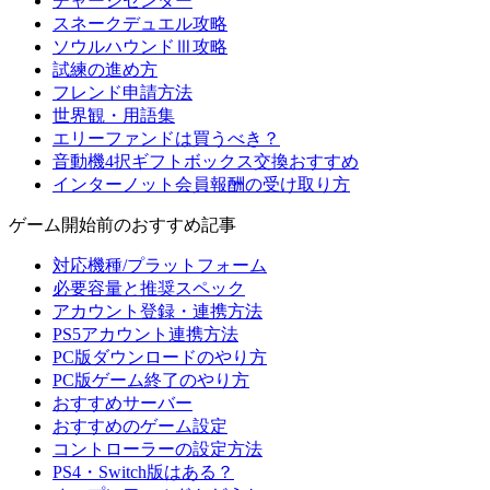
チャージセンター
スネークデュエル攻略
ソウルハウンドⅢ攻略
試練の進め方
フレンド申請方法
世界観・用語集
エリーファンドは買うべき？
音動機4択ギフトボックス交換おすすめ
インターノット会員報酬の受け取り方
ゲーム開始前のおすすめ記事
対応機種/プラットフォーム
必要容量と推奨スペック
アカウント登録・連携方法
PS5アカウント連携方法
PC版ダウンロードのやり方
PC版ゲーム終了のやり方
おすすめサーバー
おすすめのゲーム設定
コントローラーの設定方法
PS4・Switch版はある？