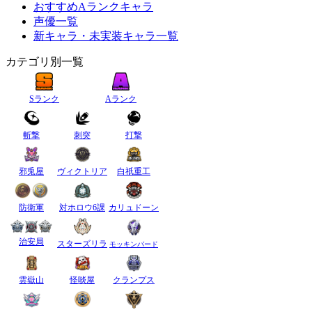
おすすめAランクキャラ
声優一覧
新キャラ・未実装キャラ一覧
カテゴリ別一覧
Sランク
Aランク
斬撃
刺突
打撃
邪兎屋
ヴィクトリア
白祇重工
防衛軍
対ホロウ6課
カリュドーン
治安局
スターズリラ
モッキンバード
雲嶽山
怪啖屋
クランプス