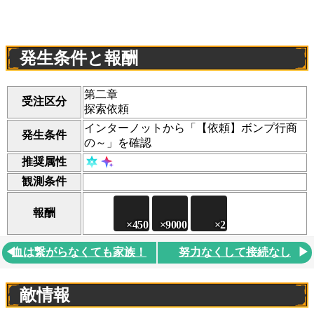
発生条件と報酬
第二章
受注区分
探索依頼
インターノットから「【依頼】ボンプ行商
発生条件
の～」を確認
推奨属性
観測条件
報酬
血は繋がらなくても家族！
努力なくして接続なし
敵情報