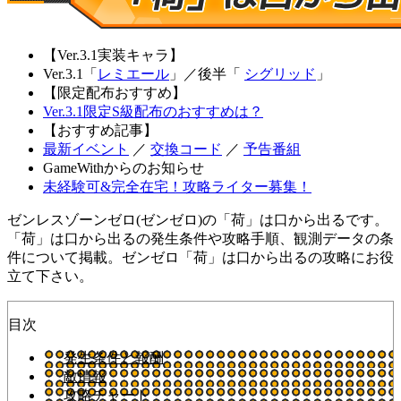
【Ver.3.1実装キャラ】
Ver.3.1「
レミエール
」
／
後半「
シグリッド
」
【限定配布おすすめ】
Ver.3.1限定S級配布のおすすめは？
【おすすめ記事】
最新イベント
／
交換コード
／
予告番組
GameWithからのお知らせ
未経験可&完全在宅！攻略ライター募集！
ゼンレスゾーンゼロ(ゼンゼロ)の「荷」は口から出るです。
「荷」は口から出るの発生条件や攻略手順、観測データの条
件について掲載。ゼンゼロ「荷」は口から出るの攻略にお役
立て下さい。
目次
発生条件と報酬
敵情報
攻略チャート