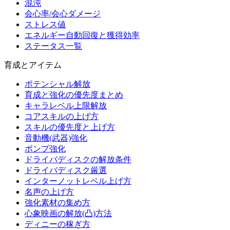
混沌
会心率/会心ダメージ
ストレス値
エネルギー自動回復と獲得効率
ステータス一覧
育成とアイテム
ポテンシャル解放
育成と強化の優先度まとめ
キャラレベル上限解放
コアスキルの上げ方
スキルの優先度と上げ方
音動機(武器)強化
ボンプ強化
ドライバディスクの解放条件
ドライバディスク厳選
インターノットレベル上げ方
名声の上げ方
強化素材の集め方
心象映画の解放(凸)方法
ディニーの稼ぎ方