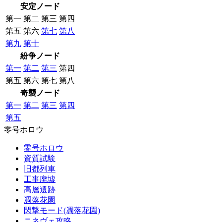
安定ノード
第一
第二
第三
第四
第五
第六
第七
第八
第九
第十
紛争ノード
第一
第二
第三
第四
第五
第六
第七
第八
奇襲ノード
第一
第二
第三
第四
第五
零号ホロウ
零号ホロウ
資質試験
旧都列車
工事廃墟
高層遺跡
凋落花園
閃撃モード(凋落花園)
ニネヴェ攻略