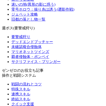
迷いの地(異形の影に惑う)
零号ホロウ：操り糸は誘う(遡影作戦)
ジェペット攻略
旧都の落とし物一覧
週ボス(要警戒狩り)
要警戒狩り
デッドエンドブッチャー
未確認複合侵蝕体
マリオネットツインズ
覇者侵蝕体・ポンペイ
サクリファイス・ブリンガー
ゼンゼロのお役立ち記事
操作と戦闘システム
戦闘の流れとコツ
特殊スキル
連携スキル
終結スキル
クイック支援