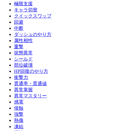
極限支援
キャラ切替
クイックスワップ
回避
中断
ダッシュのやり方
属性相性
重撃
状態異常
シールド
部位破壊
HP回復のやり方
衝撃力
貫通率・貫通値
異常掌握
異常マスタリー
感電
侵蝕
強撃
熱傷
凍結