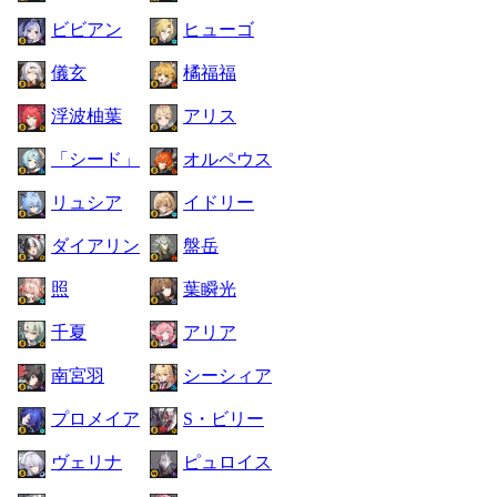
ビビアン
ヒューゴ
儀玄
橘福福
浮波柚葉
アリス
「シード」
オルペウス
リュシア
イドリー
ダイアリン
盤岳
照
葉瞬光
千夏
アリア
南宮羽
シーシィア
プロメイア
S・ビリー
ヴェリナ
ピュロイス