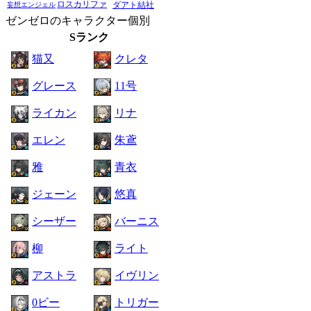
ロスカリファ
ダアト結社
妄想エンジェル
ゼンゼロのキャラクター個別
Sランク
猫又
クレタ
グレース
11号
ライカン
リナ
エレン
朱鳶
雅
青衣
ジェーン
悠真
シーザー
バーニス
柳
ライト
アストラ
イヴリン
0ビー
トリガー