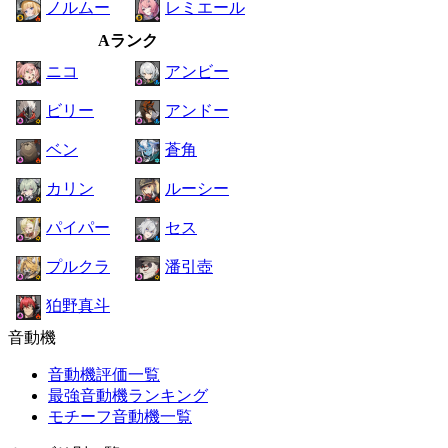
ノルムー
レミエール
Aランク
ニコ
アンビー
ビリー
アンドー
ベン
蒼角
カリン
ルーシー
パイパー
セス
プルクラ
潘引壺
狛野真斗
音動機
音動機評価一覧
最強音動機ランキング
モチーフ音動機一覧