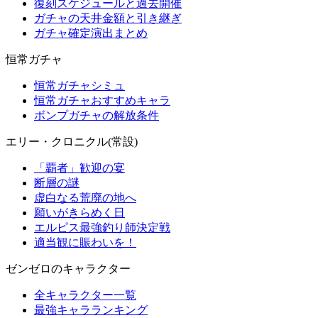
復刻スケジュールと過去開催
ガチャの天井金額と引き継ぎ
ガチャ確定演出まとめ
恒常ガチャ
恒常ガチャシミュ
恒常ガチャおすすめキャラ
ボンプガチャの解放条件
エリー・クロニクル(常設)
「覇者」歓迎の宴
断層の謎
虚白なる荒廃の地へ
願いがきらめく日
エルピス最強釣り師決定戦
適当観に賑わいを！
ゼンゼロのキャラクター
全キャラクター一覧
最強キャラランキング