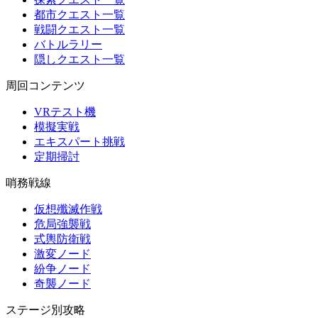
都市クエスト一覧
戦闘クエスト一覧
バトルラリー
隠しクエスト一覧
周回コンテンツ
VRテスト機
模擬実戦
エキスパート挑戦
定期掃討
哨務戦線
仮想殲滅作戦
危局強襲戦
式輿防衛戦
激変ノード
紛争ノード
奇襲ノード
ステージ別攻略