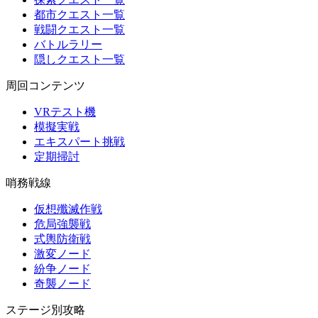
都市クエスト一覧
戦闘クエスト一覧
バトルラリー
隠しクエスト一覧
周回コンテンツ
VRテスト機
模擬実戦
エキスパート挑戦
定期掃討
哨務戦線
仮想殲滅作戦
危局強襲戦
式輿防衛戦
激変ノード
紛争ノード
奇襲ノード
ステージ別攻略