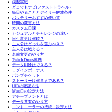
模擬実戦
どこでもナビ(ファストトラベル)
毎日やることとデイリー解放条件
バッテリーおすすめ使い道
時間の変更方法
カスタム日課
カジュアルとチャレンジの違い
日付変更は何時？
主人公はどっちを選ぶべき？
主人公は戦える？
名前変更のやり方
Twitch Drops連携
データ削除はできる？
ログインボーナス
ボンプチケット
ストーリーは何章まである？
UIDの確認方法
誕生日の設定方法
アチーブメントとは
データ共有のやり方
コントローラーの接続・設定方法