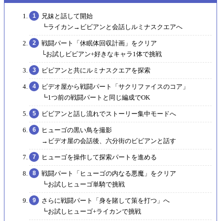
兄妹と話して開始
┗ライカン→ビビアンと会話しルミナスクエアへ
戦闘パート「休眠体回収計画」をクリア
└お試しビビアン+好きなキャラ1体で挑戦
ビビアンと共にルミナスクエアを探索
ビデオ屋から戦闘パート「サクリファイスのコア」
┗1つ前の戦闘パートと同じ編成でOK
ビビアンと話し流れでストーリー集中モードへ
ヒューゴの黒い鳥を撮影
→ビデオ屋の会話後、六分街のビビアンと話す
ヒューゴを操作して探索パートを進める
戦闘パート「ヒューゴの内なる悪魔」をクリア
┗お試しヒューゴ単騎で挑戦
さらに戦闘パート「身を賭して策を打つ」へ
┗お試しヒューゴ+ライカンで挑戦