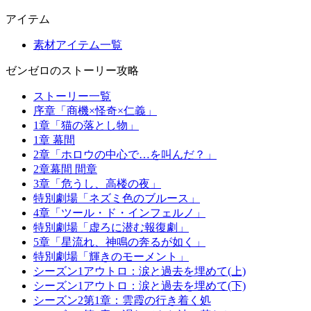
アイテム
素材アイテム一覧
ゼンゼロのストーリー攻略
ストーリー一覧
序章「商機×怪奇×仁義」
1章「猫の落とし物」
1章 幕間
2章「ホロウの中心で…を叫んだ？」
2章幕間 間章
3章「危うし、高楼の夜」
特別劇場「ネズミ色のブルース」
4章「ツール・ド・インフェルノ」
特別劇場「虚ろに潜む報復劇」
5章「星流れ、神鳴の奔るが如く」
特別劇場「輝きのモーメント」
シーズン1アウトロ：涙と過去を埋めて(上)
シーズン1アウトロ：涙と過去を埋めて(下)
シーズン2第1章：雲霞の行き着く処