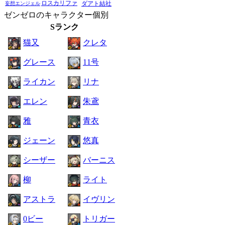
ロスカリファ
ダアト結社
妄想エンジェル
ゼンゼロのキャラクター個別
Sランク
猫又
クレタ
グレース
11号
ライカン
リナ
エレン
朱鳶
雅
青衣
ジェーン
悠真
シーザー
バーニス
柳
ライト
アストラ
イヴリン
0ビー
トリガー