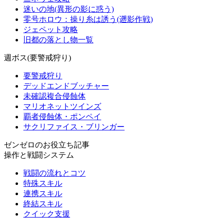
迷いの地(異形の影に惑う)
零号ホロウ：操り糸は誘う(遡影作戦)
ジェペット攻略
旧都の落とし物一覧
週ボス(要警戒狩り)
要警戒狩り
デッドエンドブッチャー
未確認複合侵蝕体
マリオネットツインズ
覇者侵蝕体・ポンペイ
サクリファイス・ブリンガー
ゼンゼロのお役立ち記事
操作と戦闘システム
戦闘の流れとコツ
特殊スキル
連携スキル
終結スキル
クイック支援