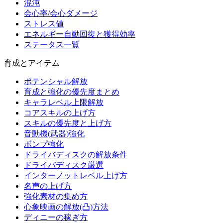
混沌
会心率/会心ダメージ
ストレス値
エネルギー自動回復と獲得効率
ステータス一覧
育成とアイテム
ポテンシャル解放
育成と強化の優先度まとめ
キャラレベル上限解放
コアスキルの上げ方
スキルの優先度と上げ方
音動機(武器)強化
ボンプ強化
ドライバディスクの解放条件
ドライバディスク厳選
インターノットレベル上げ方
名声の上げ方
強化素材の集め方
心象映画の解放(凸)方法
ディニーの稼ぎ方