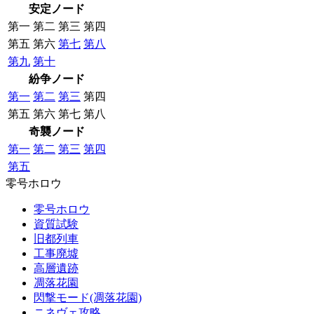
安定ノード
第一
第二
第三
第四
第五
第六
第七
第八
第九
第十
紛争ノード
第一
第二
第三
第四
第五
第六
第七
第八
奇襲ノード
第一
第二
第三
第四
第五
零号ホロウ
零号ホロウ
資質試験
旧都列車
工事廃墟
高層遺跡
凋落花園
閃撃モード(凋落花園)
ニネヴェ攻略