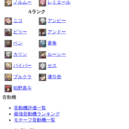
ノルムー
レミエール
Aランク
ニコ
アンビー
ビリー
アンドー
ベン
蒼角
カリン
ルーシー
パイパー
セス
プルクラ
潘引壺
狛野真斗
音動機
音動機評価一覧
最強音動機ランキング
モチーフ音動機一覧