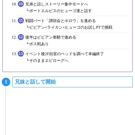
兄弟と話しストーリー集中モードへ
┗ポートエルピスのヒューゴ達と話す
戦闘パート「讃頌会とホロウ」を進める
┗ビビアン+ライカン+ヒューゴのお試しPTで挑戦
後半はビビアン単騎で進める
┗ボス戦あり
イベント後2F自室のベッドを調べて本編終了
┗そのままエピローグへ
兄妹と話して開始