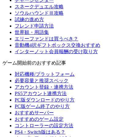
チャージセンター
スネークデュエル攻略
ソウルハウンドⅢ攻略
試練の進め方
フレンド申請方法
世界観・用語集
エリーファンドは買うべき？
音動機4択ギフトボックス交換おすすめ
インターノット会員報酬の受け取り方
ゲーム開始前のおすすめ記事
対応機種/プラットフォーム
必要容量と推奨スペック
アカウント登録・連携方法
PS5アカウント連携方法
PC版ダウンロードのやり方
PC版ゲーム終了のやり方
おすすめサーバー
おすすめのゲーム設定
コントローラーの設定方法
PS4・Switch版はある？