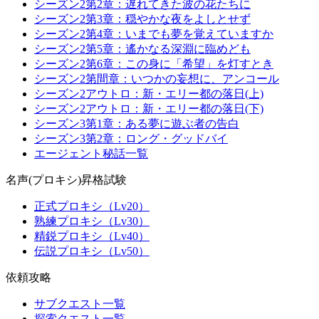
シーズン2第2章：遅れてきた波の花たちに
シーズン2第3章：穏やかな夜をよしとせず
シーズン2第4章：いまでも夢を覚えていますか
シーズン2第5章：遙かなる深淵に臨めども
シーズン2第6章：この身に「希望」を灯すとき
シーズン2第間章：いつかの妄想に、アンコール
シーズン2アウトロ：新・エリー都の落日(上)
シーズン2アウトロ：新・エリー都の落日(下)
シーズン3第1章：ある夢に遊ぶ者の告白
シーズン3第2章：ロング・グッドバイ
エージェント秘話一覧
名声(プロキシ)昇格試験
正式プロキシ（Lv20）
熟練プロキシ（Lv30）
精鋭プロキシ（Lv40）
伝説プロキシ（Lv50）
依頼攻略
サブクエスト一覧
探索クエスト一覧