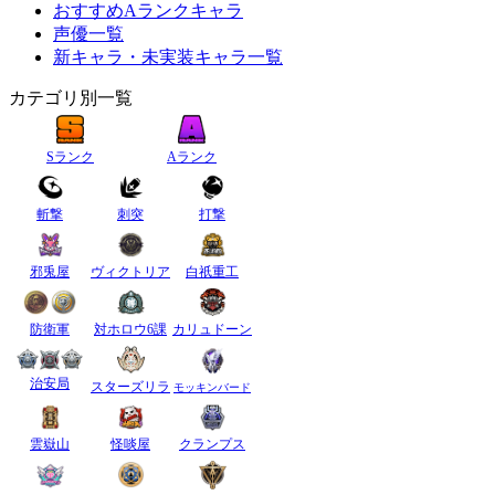
おすすめAランクキャラ
声優一覧
新キャラ・未実装キャラ一覧
カテゴリ別一覧
Sランク
Aランク
斬撃
刺突
打撃
邪兎屋
ヴィクトリア
白祇重工
防衛軍
対ホロウ6課
カリュドーン
治安局
スターズリラ
モッキンバード
雲嶽山
怪啖屋
クランプス