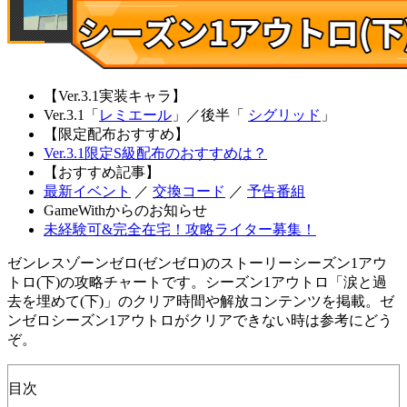
【Ver.3.1実装キャラ】
Ver.3.1「
レミエール
」
／
後半「
シグリッド
」
【限定配布おすすめ】
Ver.3.1限定S級配布のおすすめは？
【おすすめ記事】
最新イベント
／
交換コード
／
予告番組
GameWithからのお知らせ
未経験可&完全在宅！攻略ライター募集！
ゼンレスゾーンゼロ(ゼンゼロ)のストーリーシーズン1アウ
トロ(下)の攻略チャートです。シーズン1アウトロ「涙と過
去を埋めて(下)」のクリア時間や解放コンテンツを掲載。ゼ
ンゼロシーズン1アウトロがクリアできない時は参考にどう
ぞ。
目次