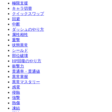
極限支援
キャラ切替
クイックスワップ
回避
中断
ダッシュのやり方
属性相性
重撃
状態異常
シールド
部位破壊
HP回復のやり方
衝撃力
貫通率・貫通値
異常掌握
異常マスタリー
感電
侵蝕
強撃
熱傷
凍結