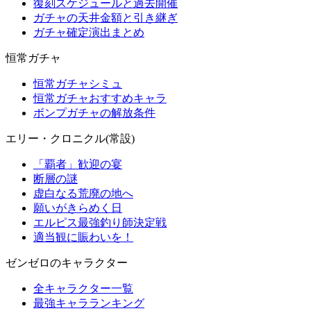
復刻スケジュールと過去開催
ガチャの天井金額と引き継ぎ
ガチャ確定演出まとめ
恒常ガチャ
恒常ガチャシミュ
恒常ガチャおすすめキャラ
ボンプガチャの解放条件
エリー・クロニクル(常設)
「覇者」歓迎の宴
断層の謎
虚白なる荒廃の地へ
願いがきらめく日
エルピス最強釣り師決定戦
適当観に賑わいを！
ゼンゼロのキャラクター
全キャラクター一覧
最強キャラランキング