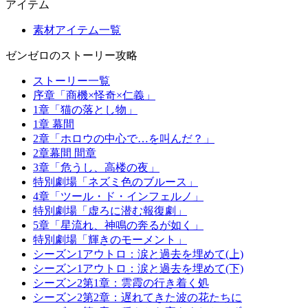
アイテム
素材アイテム一覧
ゼンゼロのストーリー攻略
ストーリー一覧
序章「商機×怪奇×仁義」
1章「猫の落とし物」
1章 幕間
2章「ホロウの中心で…を叫んだ？」
2章幕間 間章
3章「危うし、高楼の夜」
特別劇場「ネズミ色のブルース」
4章「ツール・ド・インフェルノ」
特別劇場「虚ろに潜む報復劇」
5章「星流れ、神鳴の奔るが如く」
特別劇場「輝きのモーメント」
シーズン1アウトロ：涙と過去を埋めて(上)
シーズン1アウトロ：涙と過去を埋めて(下)
シーズン2第1章：雲霞の行き着く処
シーズン2第2章：遅れてきた波の花たちに