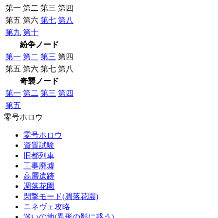
第一
第二
第三
第四
第五
第六
第七
第八
第九
第十
紛争ノード
第一
第二
第三
第四
第五
第六
第七
第八
奇襲ノード
第一
第二
第三
第四
第五
零号ホロウ
零号ホロウ
資質試験
旧都列車
工事廃墟
高層遺跡
凋落花園
閃撃モード(凋落花園)
ニネヴェ攻略
迷いの地(異形の影に惑う)