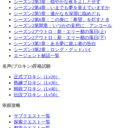
シーズン2第3章：穏やかな夜をよしとせず
シーズン2第4章：いまでも夢を覚えていますか
シーズン2第5章：遙かなる深淵に臨めども
シーズン2第6章：この身に「希望」を灯すとき
シーズン2第間章：いつかの妄想に、アンコール
シーズン2アウトロ：新・エリー都の落日(上)
シーズン2アウトロ：新・エリー都の落日(下)
シーズン3第1章：ある夢に遊ぶ者の告白
シーズン3第2章：ロング・グッドバイ
エージェント秘話一覧
名声(プロキシ)昇格試験
正式プロキシ（Lv20）
熟練プロキシ（Lv30）
精鋭プロキシ（Lv40）
伝説プロキシ（Lv50）
依頼攻略
サブクエスト一覧
探索クエスト一覧
都市クエスト一覧