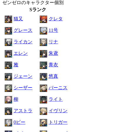
ゼンゼロのキャラクター個別
Sランク
猫又
クレタ
グレース
11号
ライカン
リナ
エレン
朱鳶
雅
青衣
ジェーン
悠真
シーザー
バーニス
柳
ライト
アストラ
イヴリン
0ビー
トリガー