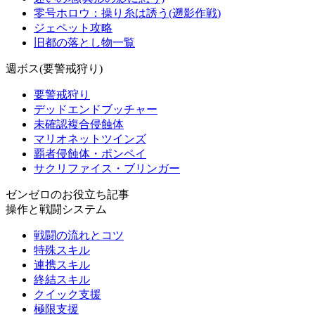
零号ホロウ：操り糸は誘う(遡影作戦)
ジェペット攻略
旧都の落とし物一覧
週ボス(要警戒狩り)
要警戒狩り
デッドエンドブッチャー
未確認複合侵蝕体
マリオネットツインズ
覇者侵蝕体・ポンペイ
サクリファイス・ブリンガー
ゼンゼロのお役立ち記事
操作と戦闘システム
戦闘の流れとコツ
特殊スキル
連携スキル
終結スキル
クイック支援
極限支援