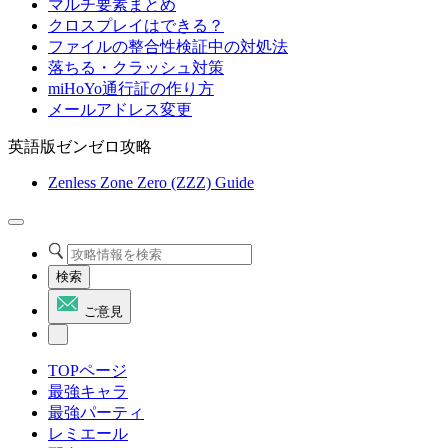
マルチ要素まとめ
クロスプレイはできる？
ファイルの整合性検証中の対処法
落ちる・クラッシュ対策
miHoYo通行証の作り方
メールアドレス変更
英語版ゼンゼロ攻略
Zenless Zone Zero (ZZZ) Guide
検索
ご意見
TOPページ
最強キャラ
最強パーティ
レミエール