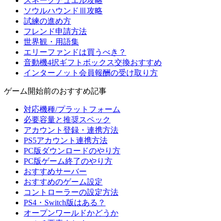
スネークデュエル攻略
ソウルハウンドⅢ攻略
試練の進め方
フレンド申請方法
世界観・用語集
エリーファンドは買うべき？
音動機4択ギフトボックス交換おすすめ
インターノット会員報酬の受け取り方
ゲーム開始前のおすすめ記事
対応機種/プラットフォーム
必要容量と推奨スペック
アカウント登録・連携方法
PS5アカウント連携方法
PC版ダウンロードのやり方
PC版ゲーム終了のやり方
おすすめサーバー
おすすめのゲーム設定
コントローラーの設定方法
PS4・Switch版はある？
オープンワールドかどうか