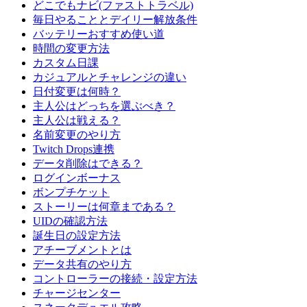
どこでもナビ(ファストトラベル)
毎日やることとデイリー解放条件
バッテリーおすすめ使い道
時間の変更方法
カスタム日課
カジュアルとチャレンジの違い
日付変更は何時？
主人公はどっちを選ぶべき？
主人公は戦える？
名前変更のやり方
Twitch Drops連携
データ削除はできる？
ログインボーナス
ボンプチケット
ストーリーは何章まである？
UIDの確認方法
誕生日の設定方法
アチーブメントとは
データ共有のやり方
コントローラーの接続・設定方法
チャージセンター