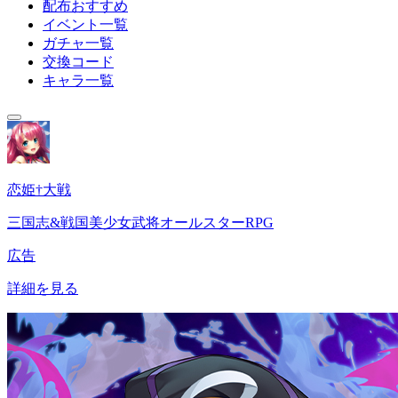
配布おすすめ
イベント一覧
ガチャ一覧
交換コード
キャラ一覧
恋姫†大戦
三国志&戦国美少女武将オールスターRPG
広告
詳細を見る