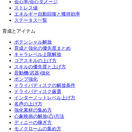
会心率/会心ダメージ
ストレス値
エネルギー自動回復と獲得効率
ステータス一覧
育成とアイテム
ポテンシャル解放
育成と強化の優先度まとめ
キャラレベル上限解放
コアスキルの上げ方
スキルの優先度と上げ方
音動機(武器)強化
ボンプ強化
ドライバディスクの解放条件
ドライバディスク厳選
インターノットレベル上げ方
名声の上げ方
強化素材の集め方
心象映画の解放(凸)方法
ディニーの稼ぎ方
モノクロームの集め方