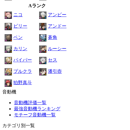
Aランク
ニコ
アンビー
ビリー
アンドー
ベン
蒼角
カリン
ルーシー
パイパー
セス
プルクラ
潘引壺
狛野真斗
音動機
音動機評価一覧
最強音動機ランキング
モチーフ音動機一覧
カテゴリ別一覧