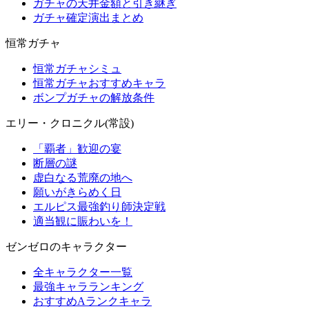
ガチャの天井金額と引き継ぎ
ガチャ確定演出まとめ
恒常ガチャ
恒常ガチャシミュ
恒常ガチャおすすめキャラ
ボンプガチャの解放条件
エリー・クロニクル(常設)
「覇者」歓迎の宴
断層の謎
虚白なる荒廃の地へ
願いがきらめく日
エルピス最強釣り師決定戦
適当観に賑わいを！
ゼンゼロのキャラクター
全キャラクター一覧
最強キャラランキング
おすすめAランクキャラ