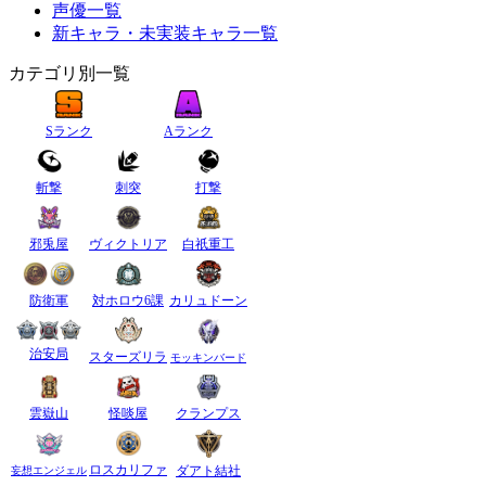
声優一覧
新キャラ・未実装キャラ一覧
カテゴリ別一覧
Sランク
Aランク
斬撃
刺突
打撃
邪兎屋
ヴィクトリア
白祇重工
防衛軍
対ホロウ6課
カリュドーン
治安局
スターズリラ
モッキンバード
雲嶽山
怪啖屋
クランプス
ロスカリファ
ダアト結社
妄想エンジェル