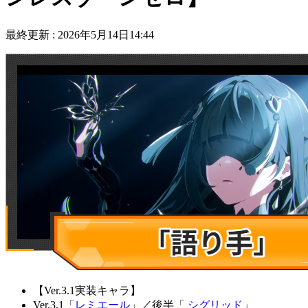
最終更新 :
2026年5月14日14:44
【Ver.3.1実装キャラ】
Ver.3.1「
レミエール
」
／
後半「
シグリッド
」