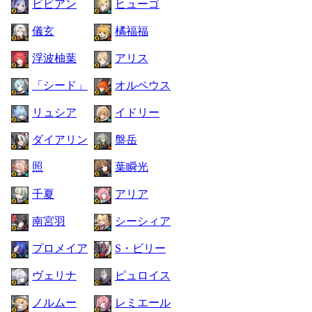
ビビアン
ヒューゴ
儀玄
橘福福
浮波柚葉
アリス
「シード」
オルペウス
リュシア
イドリー
ダイアリン
盤岳
照
葉瞬光
千夏
アリア
南宮羽
シーシィア
プロメイア
S・ビリー
ヴェリナ
ピュロイス
ノルムー
レミエール