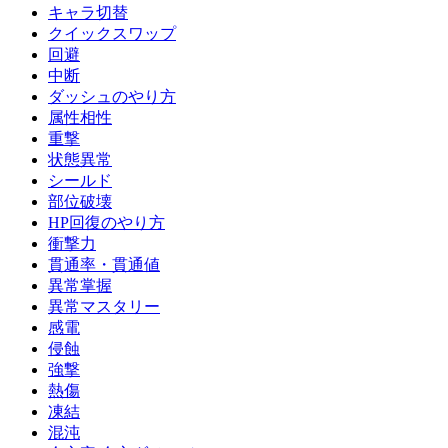
キャラ切替
クイックスワップ
回避
中断
ダッシュのやり方
属性相性
重撃
状態異常
シールド
部位破壊
HP回復のやり方
衝撃力
貫通率・貫通値
異常掌握
異常マスタリー
感電
侵蝕
強撃
熱傷
凍結
混沌