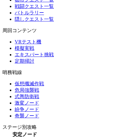
戦闘クエスト一覧
バトルラリー
隠しクエスト一覧
周回コンテンツ
VRテスト機
模擬実戦
エキスパート挑戦
定期掃討
哨務戦線
仮想殲滅作戦
危局強襲戦
式輿防衛戦
激変ノード
紛争ノード
奇襲ノード
ステージ別攻略
安定ノード