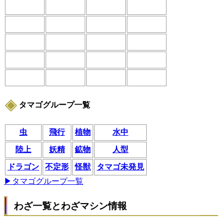
タマゴグループ一覧
虫
飛行
植物
水中
陸上
妖精
鉱物
人型
ドラゴン
不定形
怪獣
タマゴ未発見
▶タマゴグループ一覧
わざ一覧とわざマシン情報