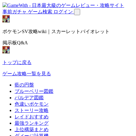
事前ガチャ
ゲーム検索
ログイン
ポケモンSV攻略wiki｜スカーレットバイオレット
掲示板Q&A
トップに戻る
ゲーム攻略一覧を見る
藍の円盤
ブルーベリー図鑑
パルデア図鑑
色違いポケモン
ストーリー攻略
レイドおすすめ
最強ランキング
上位構築まとめ
ダメージ計算機