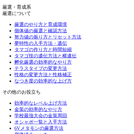
厳選・育成系
厳選について
厳選のやり方と育成環境
個体値の厳選と確認方法
努力値の振り方とリセット方法
夢特性の入手方法・遺伝
タマゴの作り方と時間短縮
タマゴ技の遺伝方法と横遺伝
孵化厳選の効率的なやり方
テラスタイプの変更方法
性格の変更方法と性格補正
なつき度の効率的な上げ方
その他のお役立ち
効率的なレベル上げ方法
金策の効率的なやり方
学校最強大会の金策周回
オシャボ一覧と入手方法
6Vメタモンの厳選方法