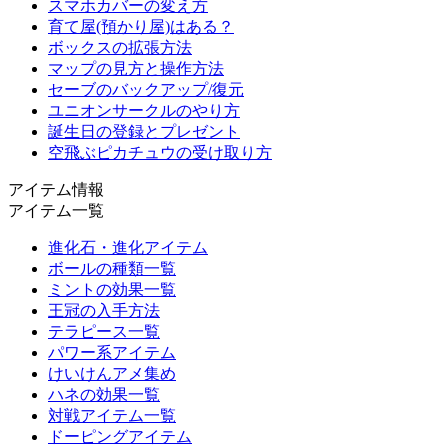
スマホカバーの変え方
育て屋(預かり屋)はある？
ボックスの拡張方法
マップの見方と操作方法
セーブのバックアップ/復元
ユニオンサークルのやり方
誕生日の登録とプレゼント
空飛ぶピカチュウの受け取り方
アイテム情報
アイテム一覧
進化石・進化アイテム
ボールの種類一覧
ミントの効果一覧
王冠の入手方法
テラピース一覧
パワー系アイテム
けいけんアメ集め
ハネの効果一覧
対戦アイテム一覧
ドーピングアイテム