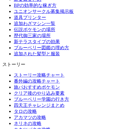
BPの効率的な稼ぎ方
ユニオンサークル募集掲示板
道具プリンター
追加わざマシン一覧
伝説ポケモンの場所
歴代御三家の場所
新テラスタイプの効果
ブルーベリー図鑑の埋め方
追加された髪型と服装
ストーリー
ストーリー攻略チャート
番外編の攻略チャート
旅パおすすめポケモン
クリア後のやり込み要素
ブルーベリー学園の行き方
四天王チャレンジまとめ
タロの攻略
アカマツの攻略
ネリネの攻略