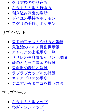
クリア後のやり込み
キタカミの里の行き方
聞き込み調査の場所
ゼイユの手持ちポケモン
スグリの手持ちポケモン
サブイベント
鬼退治フェスのやり方と報酬
鬼退治のマルチ募集掲示版
ともっこの出現場所一覧
サザレの写真撮影イベント攻略
愛のともっこ募金の報酬
鬼面衆の場所と報酬
ラブラブカップルの報酬
ネアとビリオの場所
ジニアからタマゴを貰う方法
マップツール
キタカミの里マップ
わざマシンマップ