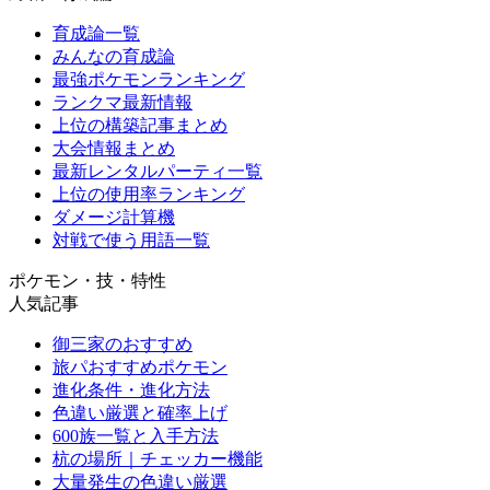
育成論一覧
みんなの育成論
最強ポケモンランキング
ランクマ最新情報
上位の構築記事まとめ
大会情報まとめ
最新レンタルパーティ一覧
上位の使用率ランキング
ダメージ計算機
対戦で使う用語一覧
ポケモン・技・特性
人気記事
御三家のおすすめ
旅パおすすめポケモン
進化条件・進化方法
色違い厳選と確率上げ
600族一覧と入手方法
杭の場所｜チェッカー機能
大量発生の色違い厳選