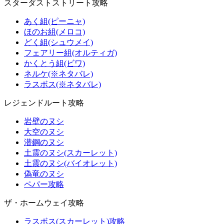
スターダストストリート攻略
あく組(ピーニャ)
ほのお組(メロコ)
どく組(シュウメイ)
フェアリー組(オルティガ)
かくとう組(ビワ)
ネルケ(※ネタバレ)
ラスボス(※ネタバレ)
レジェンドルート攻略
岩壁のヌシ
大空のヌシ
潜鋼のヌシ
土震のヌシ(スカーレット)
土震のヌシ(バイオレット)
偽竜のヌシ
ペパー攻略
ザ・ホームウェイ攻略
ラスボス(スカーレット)攻略