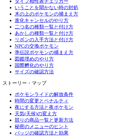
タイプ相性表チェッカー
いうことを聞かない時の対処
木の上のポケモンの捕まえ方
進化キャンセルのやり方
二つ名の種類一覧と付け方
あかしの種類一覧と付け方
リボンの入手方法と付け方
NPCの交換ポケモン
準伝説ポケモンの捕まえ方
図鑑埋めのやり方
国際孵化のやり方
サイズの確認方法
ストーリー・マップ
ポケモンライドの解放条件
時間の変更とペナルティ
夜にする方法と夜ポケモン
天気(天候)の変え方
競りの商品一覧と更新方法
秘密のメニューのヒント
バッジの確認方法と効果