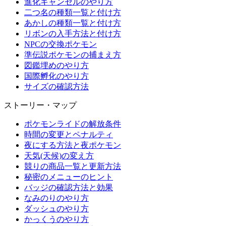
進化キャンセルのやり方
二つ名の種類一覧と付け方
あかしの種類一覧と付け方
リボンの入手方法と付け方
NPCの交換ポケモン
準伝説ポケモンの捕まえ方
図鑑埋めのやり方
国際孵化のやり方
サイズの確認方法
ストーリー・マップ
ポケモンライドの解放条件
時間の変更とペナルティ
夜にする方法と夜ポケモン
天気(天候)の変え方
競りの商品一覧と更新方法
秘密のメニューのヒント
バッジの確認方法と効果
なみのりのやり方
ダッシュのやり方
かっくうのやり方