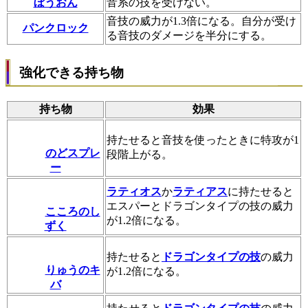
ぼうおん
音系の技を受けない。
音技の威力が1.3倍になる。自分が受け
パンクロック
る音技のダメージを半分にする。
強化できる持ち物
持ち物
効果
持たせると音技を使ったときに特攻が1
のどスプレ
段階上がる。
ー
ラティオス
か
ラティアス
に持たせると
エスパーとドラゴンタイプの技の威力
こころのし
が1.2倍になる。
ずく
持たせると
ドラゴンタイプの技
の威力
りゅうのキ
が1.2倍になる。
バ