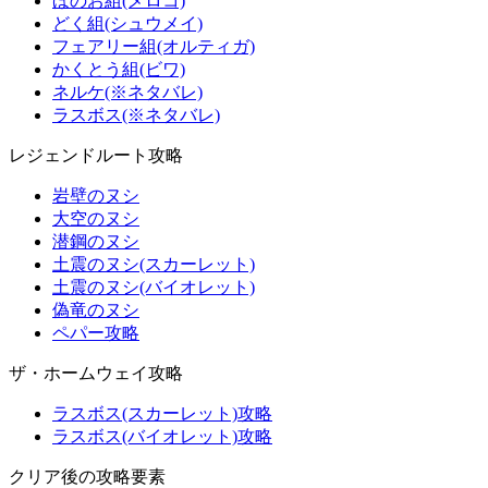
ほのお組(メロコ)
どく組(シュウメイ)
フェアリー組(オルティガ)
かくとう組(ビワ)
ネルケ(※ネタバレ)
ラスボス(※ネタバレ)
レジェンドルート攻略
岩壁のヌシ
大空のヌシ
潜鋼のヌシ
土震のヌシ(スカーレット)
土震のヌシ(バイオレット)
偽竜のヌシ
ペパー攻略
ザ・ホームウェイ攻略
ラスボス(スカーレット)攻略
ラスボス(バイオレット)攻略
クリア後の攻略要素