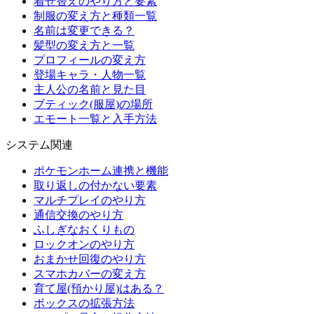
着せ替えのやり方と要素
制服の変え方と種類一覧
名前は変更できる？
髪型の変え方と一覧
プロフィールの変え方
登場キャラ・人物一覧
主人公の名前と見た目
ブティック(服屋)の場所
エモート一覧と入手方法
システム関連
ポケモンホーム連携と機能
取り返しの付かない要素
マルチプレイのやり方
通信交換のやり方
ふしぎなおくりもの
ロックオンのやり方
おまかせ回復のやり方
スマホカバーの変え方
育て屋(預かり屋)はある？
ボックスの拡張方法