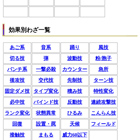
効果別わざ一覧
あご系
音系
踊り
風技
切る技
弾
波動技
粉/胞子
パンチ系
一撃必殺
カウンター
急所
後攻技
交代技
先制技
ターン技
固定ダメ技
タイプ変化
積み技
特性変化
必中技
バインド技
反動技
連続攻撃技
ランク変化
状態異常
ひるみ
こんらん技
回復
設置・罠
天候
フィールド
接触技
まもる
威力60以下