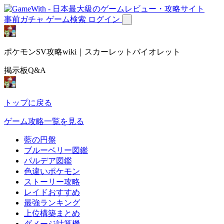
事前ガチャ
ゲーム検索
ログイン
ポケモンSV攻略wiki｜スカーレットバイオレット
掲示板Q&A
トップに戻る
ゲーム攻略一覧を見る
藍の円盤
ブルーベリー図鑑
パルデア図鑑
色違いポケモン
ストーリー攻略
レイドおすすめ
最強ランキング
上位構築まとめ
ダメージ計算機