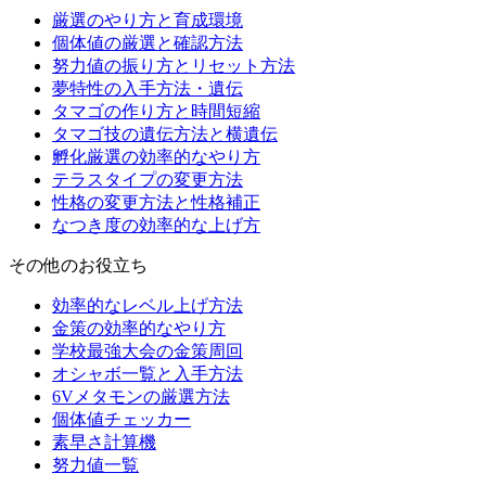
厳選のやり方と育成環境
個体値の厳選と確認方法
努力値の振り方とリセット方法
夢特性の入手方法・遺伝
タマゴの作り方と時間短縮
タマゴ技の遺伝方法と横遺伝
孵化厳選の効率的なやり方
テラスタイプの変更方法
性格の変更方法と性格補正
なつき度の効率的な上げ方
その他のお役立ち
効率的なレベル上げ方法
金策の効率的なやり方
学校最強大会の金策周回
オシャボ一覧と入手方法
6Vメタモンの厳選方法
個体値チェッカー
素早さ計算機
努力値一覧