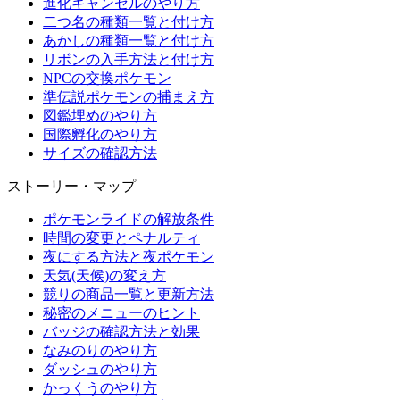
進化キャンセルのやり方
二つ名の種類一覧と付け方
あかしの種類一覧と付け方
リボンの入手方法と付け方
NPCの交換ポケモン
準伝説ポケモンの捕まえ方
図鑑埋めのやり方
国際孵化のやり方
サイズの確認方法
ストーリー・マップ
ポケモンライドの解放条件
時間の変更とペナルティ
夜にする方法と夜ポケモン
天気(天候)の変え方
競りの商品一覧と更新方法
秘密のメニューのヒント
バッジの確認方法と効果
なみのりのやり方
ダッシュのやり方
かっくうのやり方