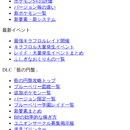
ポケモンSVの評価
バージョン毎の違い
新ポケモン一覧
新要素・新システム
最新イベント
最強キラフロルレイド開催
キラフロル大量発生イベント
レイド・大量発生イベントまとめ
ふしぎなおくりもの一覧
DLC「藍の円盤」
藍の円盤攻略トップ
ブルーベリー図鑑一覧
追加ポケモン一覧
バージョン限定一覧
ブルーベリー学園レイド一覧
新要素まとめ
BPの効率的な稼ぎ方
ユニオンサークル募集掲示板
道具プリンター