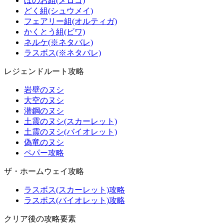
ほのお組(メロコ)
どく組(シュウメイ)
フェアリー組(オルティガ)
かくとう組(ビワ)
ネルケ(※ネタバレ)
ラスボス(※ネタバレ)
レジェンドルート攻略
岩壁のヌシ
大空のヌシ
潜鋼のヌシ
土震のヌシ(スカーレット)
土震のヌシ(バイオレット)
偽竜のヌシ
ペパー攻略
ザ・ホームウェイ攻略
ラスボス(スカーレット)攻略
ラスボス(バイオレット)攻略
クリア後の攻略要素