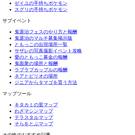
ゼイユの手持ちポケモン
スグリの手持ちポケモン
サブイベント
鬼退治フェスのやり方と報酬
鬼退治のマルチ募集掲示版
ともっこの出現場所一覧
サザレの写真撮影イベント攻略
愛のともっこ募金の報酬
鬼面衆の場所と報酬
ラブラブカップルの報酬
ネアとビリオの場所
ジニアからタマゴを貰う方法
マップツール
キタカミの里マップ
わざマシンマップ
テラスタルマップ
そらをとぶマップ
その他のおすすめ記事