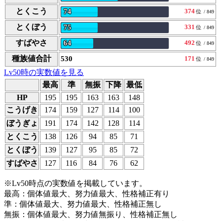
とくこう
374
74
位
/ 849
とくぼう
331
75
位
/ 849
すばやさ
492
64
位
/ 849
種族値合計
530
171
位
/ 849
Lv50時の実数値を見る
最高
準
無振
下降
最低
HP
195
195
163
163
148
こうげき
174
159
127
114
100
ぼうぎょ
191
174
142
128
114
とくこう
138
126
94
85
71
とくぼう
139
127
95
85
72
すばやさ
127
116
84
76
62
※Lv50時点の実数値を掲載しています。
最高：個体値最大、努力値最大、性格補正有り
準：個体値最大、努力値最大、性格補正無し
無振：個体値最大、努力値無振り、性格補正無し