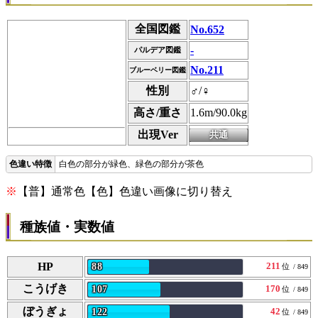
全国図鑑
No.652
-
パルデア図鑑
No.211
ブルーベリー図鑑
性別
♂/♀
高さ/重さ
1.6m/90.0kg
出現Ver
白色の部分が緑色、緑色の部分が茶色
※
【普】通常色【色】色違い画像に切り替え
種族値・実数値
HP
211
88
位
/ 849
こうげき
170
107
位
/ 849
ぼうぎょ
42
122
位
/ 849