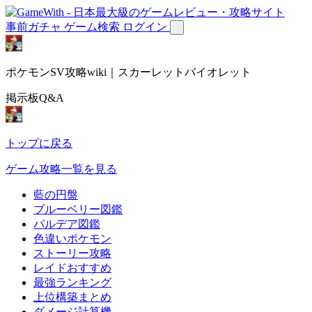
事前ガチャ
ゲーム検索
ログイン
ポケモンSV攻略wiki｜スカーレットバイオレット
掲示板Q&A
トップに戻る
ゲーム攻略一覧を見る
藍の円盤
ブルーベリー図鑑
パルデア図鑑
色違いポケモン
ストーリー攻略
レイドおすすめ
最強ランキング
上位構築まとめ
ダメージ計算機