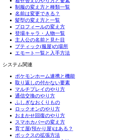
着せ替えのやり方と要素
制服の変え方と種類一覧
名前は変更できる？
髪型の変え方と一覧
プロフィールの変え方
登場キャラ・人物一覧
主人公の名前と見た目
ブティック(服屋)の場所
エモート一覧と入手方法
システム関連
ポケモンホーム連携と機能
取り返しの付かない要素
マルチプレイのやり方
通信交換のやり方
ふしぎなおくりもの
ロックオンのやり方
おまかせ回復のやり方
スマホカバーの変え方
育て屋(預かり屋)はある？
ボックスの拡張方法