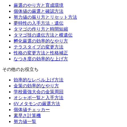
厳選のやり方と育成環境
個体値の厳選と確認方法
努力値の振り方とリセット方法
夢特性の入手方法・遺伝
タマゴの作り方と時間短縮
タマゴ技の遺伝方法と横遺伝
孵化厳選の効率的なやり方
テラスタイプの変更方法
性格の変更方法と性格補正
なつき度の効率的な上げ方
その他のお役立ち
効率的なレベル上げ方法
金策の効率的なやり方
学校最強大会の金策周回
オシャボ一覧と入手方法
6Vメタモンの厳選方法
個体値チェッカー
素早さ計算機
努力値一覧