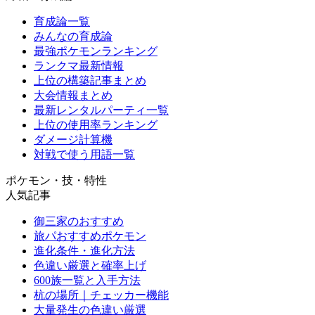
育成論一覧
みんなの育成論
最強ポケモンランキング
ランクマ最新情報
上位の構築記事まとめ
大会情報まとめ
最新レンタルパーティ一覧
上位の使用率ランキング
ダメージ計算機
対戦で使う用語一覧
ポケモン・技・特性
人気記事
御三家のおすすめ
旅パおすすめポケモン
進化条件・進化方法
色違い厳選と確率上げ
600族一覧と入手方法
杭の場所｜チェッカー機能
大量発生の色違い厳選