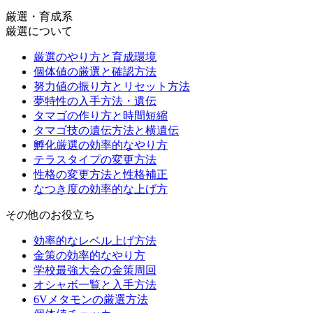
厳選・育成系
厳選について
厳選のやり方と育成環境
個体値の厳選と確認方法
努力値の振り方とリセット方法
夢特性の入手方法・遺伝
タマゴの作り方と時間短縮
タマゴ技の遺伝方法と横遺伝
孵化厳選の効率的なやり方
テラスタイプの変更方法
性格の変更方法と性格補正
なつき度の効率的な上げ方
その他のお役立ち
効率的なレベル上げ方法
金策の効率的なやり方
学校最強大会の金策周回
オシャボ一覧と入手方法
6Vメタモンの厳選方法