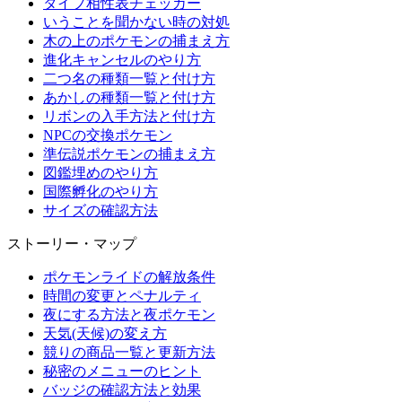
タイプ相性表チェッカー
いうことを聞かない時の対処
木の上のポケモンの捕まえ方
進化キャンセルのやり方
二つ名の種類一覧と付け方
あかしの種類一覧と付け方
リボンの入手方法と付け方
NPCの交換ポケモン
準伝説ポケモンの捕まえ方
図鑑埋めのやり方
国際孵化のやり方
サイズの確認方法
ストーリー・マップ
ポケモンライドの解放条件
時間の変更とペナルティ
夜にする方法と夜ポケモン
天気(天候)の変え方
競りの商品一覧と更新方法
秘密のメニューのヒント
バッジの確認方法と効果