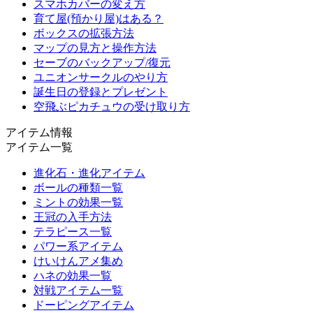
スマホカバーの変え方
育て屋(預かり屋)はある？
ボックスの拡張方法
マップの見方と操作方法
セーブのバックアップ/復元
ユニオンサークルのやり方
誕生日の登録とプレゼント
空飛ぶピカチュウの受け取り方
アイテム情報
アイテム一覧
進化石・進化アイテム
ボールの種類一覧
ミントの効果一覧
王冠の入手方法
テラピース一覧
パワー系アイテム
けいけんアメ集め
ハネの効果一覧
対戦アイテム一覧
ドーピングアイテム