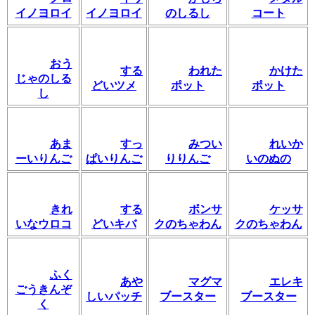
イノヨロイ
イノヨロイ
のしるし
コート
おう
する
われた
かけた
じゃのしる
どいツメ
ポット
ポット
し
あま
すっ
みつい
れいか
ーいりんご
ぱいりんご
りりんご
いのぬの
きれ
する
ボンサ
ケッサ
いなウロコ
どいキバ
クのちゃわん
クのちゃわん
ふく
あや
マグマ
エレキ
ごうきんぞ
しいパッチ
ブースター
ブースター
く