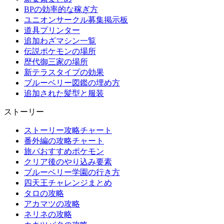
BPの効率的な稼ぎ方
ユニオンサークル募集掲示板
道具プリンター
追加わざマシン一覧
伝説ポケモンの場所
歴代御三家の場所
新テラスタイプの効果
ブルーベリー図鑑の埋め方
追加された髪型と服装
ストーリー
ストーリー攻略チャート
番外編の攻略チャート
旅パおすすめポケモン
クリア後のやり込み要素
ブルーベリー学園の行き方
四天王チャレンジまとめ
タロの攻略
アカマツの攻略
ネリネの攻略