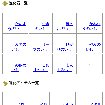
進化石一覧
たいよ
つき
ほの
かみな
うのいし
のいし
おのいし
りのいし
みずの
リー
ひか
やみの
いし
フのいし
りのいし
いし
-
めざめ
こお
まん
いし
りのいし
まるいし
進化アイテム一覧
ノロ
イワ
かしら
メタル