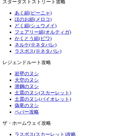
スターダストストリート攻略
あく組(ピーニャ)
ほのお組(メロコ)
どく組(シュウメイ)
フェアリー組(オルティガ)
かくとう組(ビワ)
ネルケ(※ネタバレ)
ラスボス(※ネタバレ)
レジェンドルート攻略
岩壁のヌシ
大空のヌシ
潜鋼のヌシ
土震のヌシ(スカーレット)
土震のヌシ(バイオレット)
偽竜のヌシ
ペパー攻略
ザ・ホームウェイ攻略
ラスボス(スカーレット)攻略