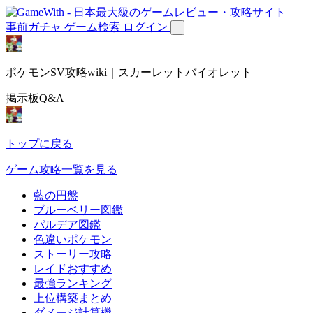
事前ガチャ
ゲーム検索
ログイン
ポケモンSV攻略wiki｜スカーレットバイオレット
掲示板Q&A
トップに戻る
ゲーム攻略一覧を見る
藍の円盤
ブルーベリー図鑑
パルデア図鑑
色違いポケモン
ストーリー攻略
レイドおすすめ
最強ランキング
上位構築まとめ
ダメージ計算機