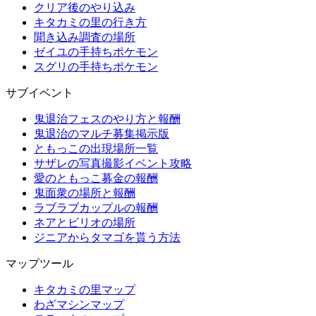
クリア後のやり込み
キタカミの里の行き方
聞き込み調査の場所
ゼイユの手持ちポケモン
スグリの手持ちポケモン
サブイベント
鬼退治フェスのやり方と報酬
鬼退治のマルチ募集掲示版
ともっこの出現場所一覧
サザレの写真撮影イベント攻略
愛のともっこ募金の報酬
鬼面衆の場所と報酬
ラブラブカップルの報酬
ネアとビリオの場所
ジニアからタマゴを貰う方法
マップツール
キタカミの里マップ
わざマシンマップ