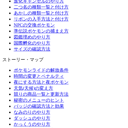
進化キャンセルのやり方
二つ名の種類一覧と付け方
あかしの種類一覧と付け方
リボンの入手方法と付け方
NPCの交換ポケモン
準伝説ポケモンの捕まえ方
図鑑埋めのやり方
国際孵化のやり方
サイズの確認方法
ストーリー・マップ
ポケモンライドの解放条件
時間の変更とペナルティ
夜にする方法と夜ポケモン
天気(天候)の変え方
競りの商品一覧と更新方法
秘密のメニューのヒント
バッジの確認方法と効果
なみのりのやり方
ダッシュのやり方
かっくうのやり方