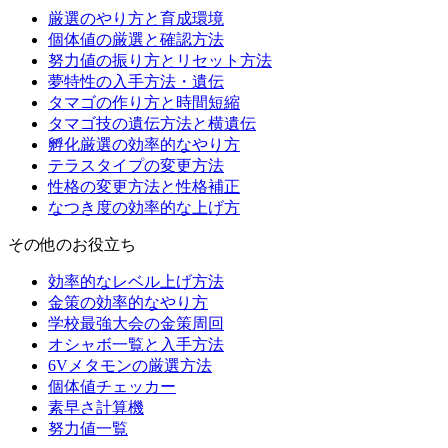
厳選のやり方と育成環境
個体値の厳選と確認方法
努力値の振り方とリセット方法
夢特性の入手方法・遺伝
タマゴの作り方と時間短縮
タマゴ技の遺伝方法と横遺伝
孵化厳選の効率的なやり方
テラスタイプの変更方法
性格の変更方法と性格補正
なつき度の効率的な上げ方
その他のお役立ち
効率的なレベル上げ方法
金策の効率的なやり方
学校最強大会の金策周回
オシャボ一覧と入手方法
6Vメタモンの厳選方法
個体値チェッカー
素早さ計算機
努力値一覧