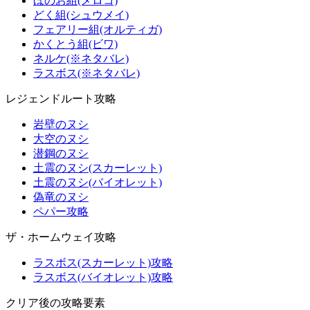
ほのお組(メロコ)
どく組(シュウメイ)
フェアリー組(オルティガ)
かくとう組(ビワ)
ネルケ(※ネタバレ)
ラスボス(※ネタバレ)
レジェンドルート攻略
岩壁のヌシ
大空のヌシ
潜鋼のヌシ
土震のヌシ(スカーレット)
土震のヌシ(バイオレット)
偽竜のヌシ
ペパー攻略
ザ・ホームウェイ攻略
ラスボス(スカーレット)攻略
ラスボス(バイオレット)攻略
クリア後の攻略要素