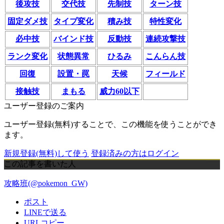
後攻技
交代技
先制技
ターン技
固定ダメ技
タイプ変化
積み技
特性変化
必中技
バインド技
反動技
連続攻撃技
ランク変化
状態異常
ひるみ
こんらん技
回復
設置・罠
天候
フィールド
接触技
まもる
威力60以下
ユーザー登録のご案内
ユーザー登録(無料)することで、この機能を使うことができ
ます。
新規登録(無料)して使う
登録済みの方はログイン
この記事を書いた人
攻略班(@pokemon_GW)
ポスト
LINEで送る
URLコピー