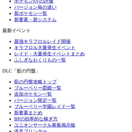
ポケモンSVの評価
バージョン毎の違い
新ポケモン一覧
新要素・新システム
最新イベント
最強キラフロルレイド開催
キラフロル大量発生イベント
レイド・大量発生イベントまとめ
ふしぎなおくりもの一覧
DLC「藍の円盤」
藍の円盤攻略トップ
ブルーベリー図鑑一覧
追加ポケモン一覧
バージョン限定一覧
ブルーベリー学園レイド一覧
新要素まとめ
BPの効率的な稼ぎ方
ユニオンサークル募集掲示板
道具プリンター