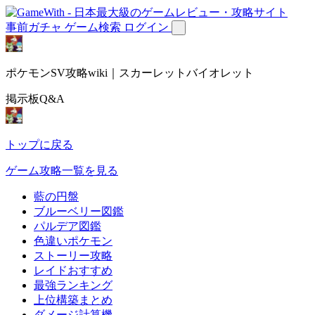
事前ガチャ
ゲーム検索
ログイン
ポケモンSV攻略wiki｜スカーレットバイオレット
掲示板Q&A
トップに戻る
ゲーム攻略一覧を見る
藍の円盤
ブルーベリー図鑑
パルデア図鑑
色違いポケモン
ストーリー攻略
レイドおすすめ
最強ランキング
上位構築まとめ
ダメージ計算機