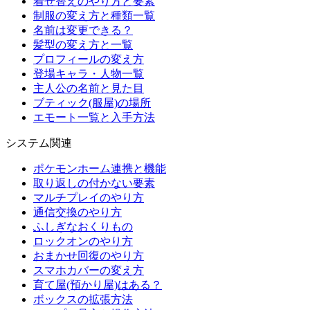
着せ替えのやり方と要素
制服の変え方と種類一覧
名前は変更できる？
髪型の変え方と一覧
プロフィールの変え方
登場キャラ・人物一覧
主人公の名前と見た目
ブティック(服屋)の場所
エモート一覧と入手方法
システム関連
ポケモンホーム連携と機能
取り返しの付かない要素
マルチプレイのやり方
通信交換のやり方
ふしぎなおくりもの
ロックオンのやり方
おまかせ回復のやり方
スマホカバーの変え方
育て屋(預かり屋)はある？
ボックスの拡張方法