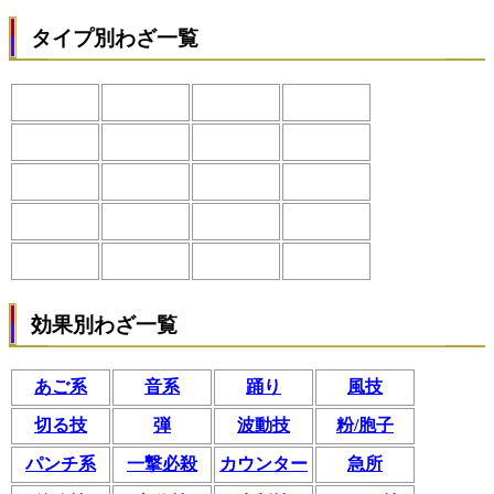
タイプ別わざ一覧
効果別わざ一覧
あご系
音系
踊り
風技
切る技
弾
波動技
粉/胞子
パンチ系
一撃必殺
カウンター
急所