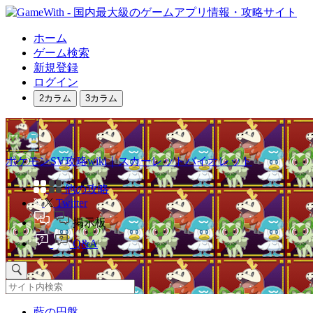
ホーム
ゲーム検索
新規登録
ログイン
2カラム
3カラム
ポケモンSV攻略wiki｜スカーレットバイオレット
他の攻略
Twitter
掲示板
Q&A
藍の円盤