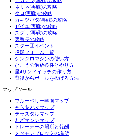
アカマツ(再戦)の攻略
ネリネ(再戦)の攻略
タロ(再戦)の攻略
カキツバタ(再戦)の攻略
ゼイユ(再戦)の攻略
スグリ(再戦)の攻略
裏番長の攻略
スター団イベント
投球フォーム一覧
シンクロマシンの使い方
ひこうの解放条件とやり方
星4サンドイッチの作り方
背後からボールを投げる方法
マップツール
ブルーベリー学園マップ
そらをとぶマップ
テラスタルマップ
わざマシンマップ
トレーナーの場所と報酬
メタモンブロックの場所