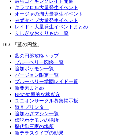
最強コイキングレイド開催
キラフロル大量発生イベント
オージャの湖大量発生イベント
みずタイプ大量発生イベント
レイド・大量発生イベントまとめ
ふしぎなおくりもの一覧
DLC「藍の円盤」
藍の円盤攻略トップ
ブルーベリー図鑑一覧
追加ポケモン一覧
バージョン限定一覧
ブルーベリー学園レイド一覧
新要素まとめ
BPの効率的な稼ぎ方
ユニオンサークル募集掲示板
道具プリンター
追加わざマシン一覧
伝説ポケモンの場所
歴代御三家の場所
新テラスタイプの効果