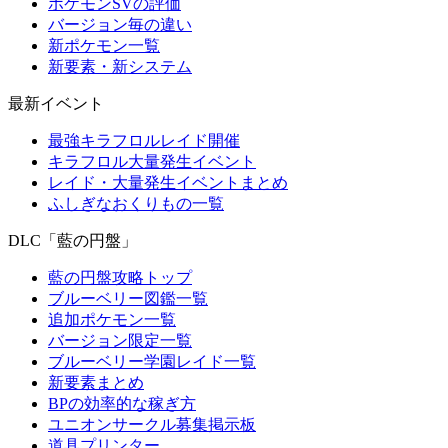
ポケモンSVの評価
バージョン毎の違い
新ポケモン一覧
新要素・新システム
最新イベント
最強キラフロルレイド開催
キラフロル大量発生イベント
レイド・大量発生イベントまとめ
ふしぎなおくりもの一覧
DLC「藍の円盤」
藍の円盤攻略トップ
ブルーベリー図鑑一覧
追加ポケモン一覧
バージョン限定一覧
ブルーベリー学園レイド一覧
新要素まとめ
BPの効率的な稼ぎ方
ユニオンサークル募集掲示板
道具プリンター