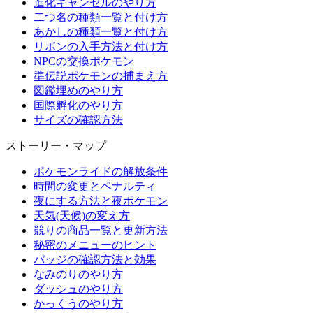
進化キャンセルのやり方
二つ名の種類一覧と付け方
あかしの種類一覧と付け方
リボンの入手方法と付け方
NPCの交換ポケモン
準伝説ポケモンの捕まえ方
図鑑埋めのやり方
国際孵化のやり方
サイズの確認方法
ストーリー・マップ
ポケモンライドの解放条件
時間の変更とペナルティ
夜にする方法と夜ポケモン
天気(天候)の変え方
競りの商品一覧と更新方法
秘密のメニューのヒント
バッジの確認方法と効果
なみのりのやり方
ダッシュのやり方
かっくうのやり方