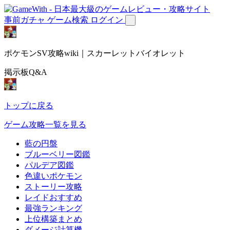
事前ガチャ
ゲーム検索
ログイン
ポケモンSV攻略wiki｜スカーレットバイオレット
掲示板Q&A
トップに戻る
ゲーム攻略一覧を見る
藍の円盤
ブルーベリー図鑑
パルデア図鑑
色違いポケモン
ストーリー攻略
レイドおすすめ
最強ランキング
上位構築まとめ
ダメージ計算機