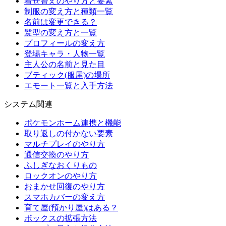
着せ替えのやり方と要素
制服の変え方と種類一覧
名前は変更できる？
髪型の変え方と一覧
プロフィールの変え方
登場キャラ・人物一覧
主人公の名前と見た目
ブティック(服屋)の場所
エモート一覧と入手方法
システム関連
ポケモンホーム連携と機能
取り返しの付かない要素
マルチプレイのやり方
通信交換のやり方
ふしぎなおくりもの
ロックオンのやり方
おまかせ回復のやり方
スマホカバーの変え方
育て屋(預かり屋)はある？
ボックスの拡張方法