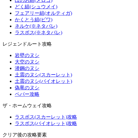
ほのお組(メロコ)
どく組(シュウメイ)
フェアリー組(オルティガ)
かくとう組(ビワ)
ネルケ(※ネタバレ)
ラスボス(※ネタバレ)
レジェンドルート攻略
岩壁のヌシ
大空のヌシ
潜鋼のヌシ
土震のヌシ(スカーレット)
土震のヌシ(バイオレット)
偽竜のヌシ
ペパー攻略
ザ・ホームウェイ攻略
ラスボス(スカーレット)攻略
ラスボス(バイオレット)攻略
クリア後の攻略要素