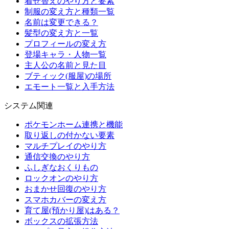
着せ替えのやり方と要素
制服の変え方と種類一覧
名前は変更できる？
髪型の変え方と一覧
プロフィールの変え方
登場キャラ・人物一覧
主人公の名前と見た目
ブティック(服屋)の場所
エモート一覧と入手方法
システム関連
ポケモンホーム連携と機能
取り返しの付かない要素
マルチプレイのやり方
通信交換のやり方
ふしぎなおくりもの
ロックオンのやり方
おまかせ回復のやり方
スマホカバーの変え方
育て屋(預かり屋)はある？
ボックスの拡張方法