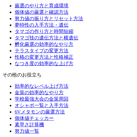
厳選のやり方と育成環境
個体値の厳選と確認方法
努力値の振り方とリセット方法
夢特性の入手方法・遺伝
タマゴの作り方と時間短縮
タマゴ技の遺伝方法と横遺伝
孵化厳選の効率的なやり方
テラスタイプの変更方法
性格の変更方法と性格補正
なつき度の効率的な上げ方
その他のお役立ち
効率的なレベル上げ方法
金策の効率的なやり方
学校最強大会の金策周回
オシャボ一覧と入手方法
6Vメタモンの厳選方法
個体値チェッカー
素早さ計算機
努力値一覧