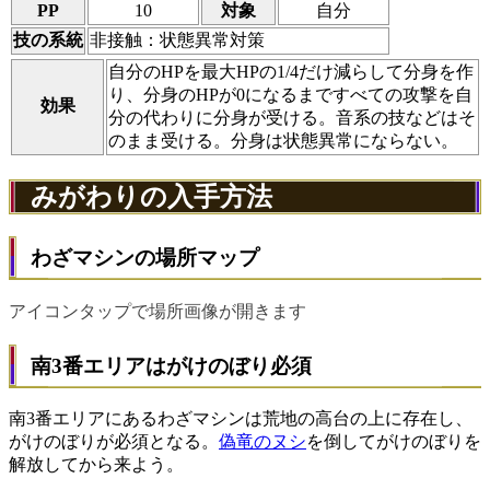
PP
10
対象
自分
技の系統
非接触：状態異常対策
自分のHPを最大HPの1/4だけ減らして分身を作
り、分身のHPが0になるまですべての攻撃を自
効果
分の代わりに分身が受ける。音系の技などはそ
のまま受ける。分身は状態異常にならない。
みがわりの入手方法
わざマシンの場所マップ
アイコンタップで場所画像が開きます
南3番エリアはがけのぼり必須
南3番エリアにあるわざマシンは荒地の高台の上に存在し、
がけのぼりが必須となる。
偽竜のヌシ
を倒してがけのぼりを
解放してから来よう。