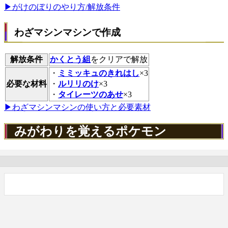
▶がけのぼりのやり方/解放条件
わざマシンマシンで作成
解放条件
かくとう組
をクリアで解放
・
ミミッキュのきれはし
×3
必要な材料
・
ルリリのけ
×3
・
タイレーツのあせ
×3
▶わざマシンマシンの使い方と必要素材
みがわりを覚えるポケモン