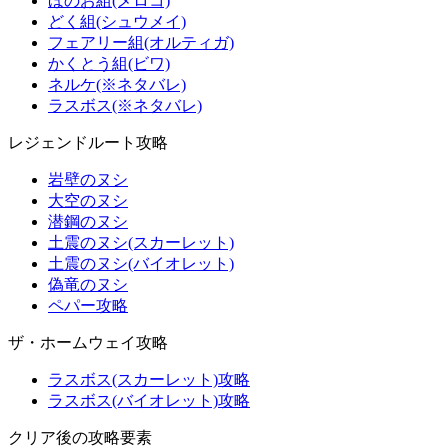
ほのお組(メロコ)
どく組(シュウメイ)
フェアリー組(オルティガ)
かくとう組(ビワ)
ネルケ(※ネタバレ)
ラスボス(※ネタバレ)
レジェンドルート攻略
岩壁のヌシ
大空のヌシ
潜鋼のヌシ
土震のヌシ(スカーレット)
土震のヌシ(バイオレット)
偽竜のヌシ
ペパー攻略
ザ・ホームウェイ攻略
ラスボス(スカーレット)攻略
ラスボス(バイオレット)攻略
クリア後の攻略要素