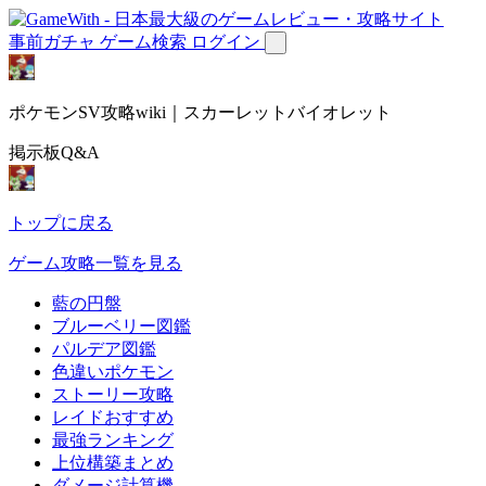
事前ガチャ
ゲーム検索
ログイン
ポケモンSV攻略wiki｜スカーレットバイオレット
掲示板Q&A
トップに戻る
ゲーム攻略一覧を見る
藍の円盤
ブルーベリー図鑑
パルデア図鑑
色違いポケモン
ストーリー攻略
レイドおすすめ
最強ランキング
上位構築まとめ
ダメージ計算機