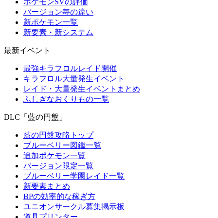
ポケモンSVの評価
バージョン毎の違い
新ポケモン一覧
新要素・新システム
最新イベント
最強キラフロルレイド開催
キラフロル大量発生イベント
レイド・大量発生イベントまとめ
ふしぎなおくりもの一覧
DLC「藍の円盤」
藍の円盤攻略トップ
ブルーベリー図鑑一覧
追加ポケモン一覧
バージョン限定一覧
ブルーベリー学園レイド一覧
新要素まとめ
BPの効率的な稼ぎ方
ユニオンサークル募集掲示板
道具プリンター