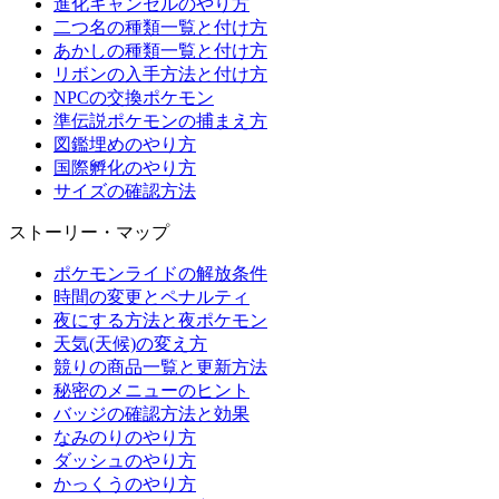
進化キャンセルのやり方
二つ名の種類一覧と付け方
あかしの種類一覧と付け方
リボンの入手方法と付け方
NPCの交換ポケモン
準伝説ポケモンの捕まえ方
図鑑埋めのやり方
国際孵化のやり方
サイズの確認方法
ストーリー・マップ
ポケモンライドの解放条件
時間の変更とペナルティ
夜にする方法と夜ポケモン
天気(天候)の変え方
競りの商品一覧と更新方法
秘密のメニューのヒント
バッジの確認方法と効果
なみのりのやり方
ダッシュのやり方
かっくうのやり方