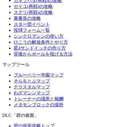
カキツバタ(再戦)の攻略
ゼイユ(再戦)の攻略
スグリ(再戦)の攻略
裏番長の攻略
スター団イベント
投球フォーム一覧
シンクロマシンの使い方
ひこうの解放条件とやり方
星4サンドイッチの作り方
背後からボールを投げる方法
マップツール
ブルーベリー学園マップ
そらをとぶマップ
テラスタルマップ
わざマシンマップ
トレーナーの場所と報酬
メタモンブロックの場所
DLC「碧の仮面」
碧の仮面攻略トップ