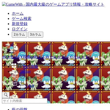
ホーム
ゲーム検索
新規登録
ログイン
2カラム
3カラム
ポケモンSV攻略wiki｜スカーレットバイオレット
他の攻略
Twitter
掲示板
Q&A
藍の円盤