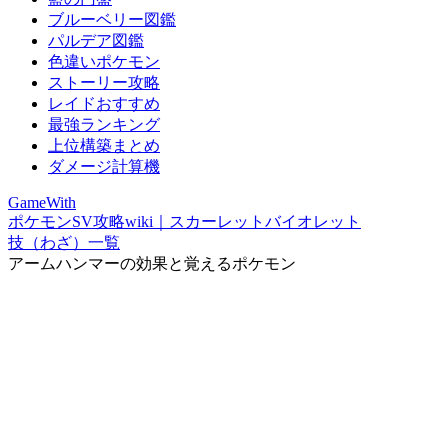
ブルーベリー図鑑
パルデア図鑑
色違いポケモン
ストーリー攻略
レイドおすすめ
最強ランキング
上位構築まとめ
ダメージ計算機
GameWith
ポケモンSV攻略wiki｜スカーレットバイオレット
技（わざ）一覧
アームハンマーの効果と覚えるポケモン