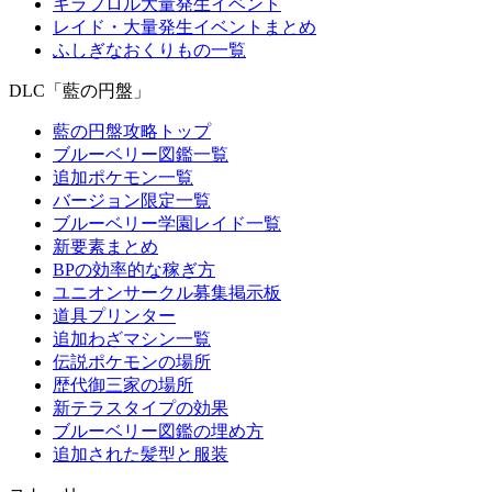
キラフロル大量発生イベント
レイド・大量発生イベントまとめ
ふしぎなおくりもの一覧
DLC「藍の円盤」
藍の円盤攻略トップ
ブルーベリー図鑑一覧
追加ポケモン一覧
バージョン限定一覧
ブルーベリー学園レイド一覧
新要素まとめ
BPの効率的な稼ぎ方
ユニオンサークル募集掲示板
道具プリンター
追加わざマシン一覧
伝説ポケモンの場所
歴代御三家の場所
新テラスタイプの効果
ブルーベリー図鑑の埋め方
追加された髪型と服装