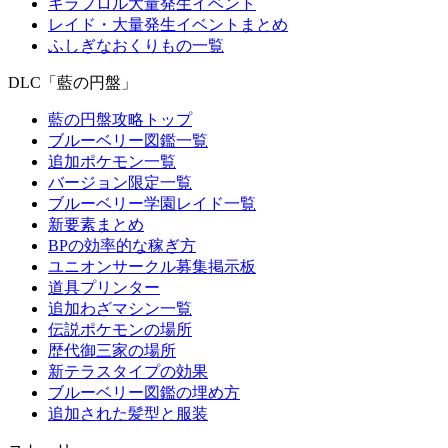
キラフロル大量発生イベント
レイド・大量発生イベントまとめ
ふしぎなおくりもの一覧
DLC「藍の円盤」
藍の円盤攻略トップ
ブルーベリー図鑑一覧
追加ポケモン一覧
バージョン限定一覧
ブルーベリー学園レイド一覧
新要素まとめ
BPの効率的な稼ぎ方
ユニオンサークル募集掲示板
道具プリンター
追加わざマシン一覧
伝説ポケモンの場所
歴代御三家の場所
新テラスタイプの効果
ブルーベリー図鑑の埋め方
追加された髪型と服装