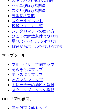
カキツバタ(再戦)の攻略
ゼイユ(再戦)の攻略
スグリ(再戦)の攻略
裏番長の攻略
スター団イベント
投球フォーム一覧
シンクロマシンの使い方
ひこうの解放条件とやり方
星4サンドイッチの作り方
背後からボールを投げる方法
マップツール
ブルーベリー学園マップ
そらをとぶマップ
テラスタルマップ
わざマシンマップ
トレーナーの場所と報酬
メタモンブロックの場所
DLC「碧の仮面」
碧の仮面攻略トップ