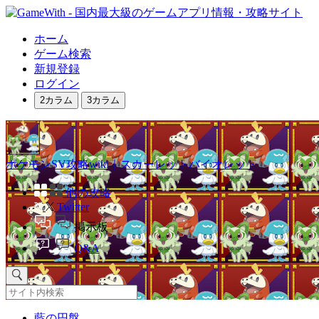
ホーム
ゲーム検索
新規登録
ログイン
2カラム
3カラム
ポケモンSV攻略wiki｜スカーレットバイオレット
他の攻略
Twitter
掲示板
Q&A
藍の円盤