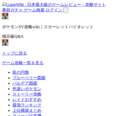
事前ガチャ
ゲーム検索
ログイン
ポケモンSV攻略wiki｜スカーレットバイオレット
掲示板Q&A
トップに戻る
ゲーム攻略一覧を見る
藍の円盤
ブルーベリー図鑑
パルデア図鑑
色違いポケモン
ストーリー攻略
レイドおすすめ
最強ランキング
上位構築まとめ
ダメージ計算機