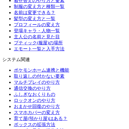
着せ替えのやり方と要素
制服の変え方と種類一覧
名前は変更できる？
髪型の変え方と一覧
プロフィールの変え方
登場キャラ・人物一覧
主人公の名前と見た目
ブティック(服屋)の場所
エモート一覧と入手方法
システム関連
ポケモンホーム連携と機能
取り返しの付かない要素
マルチプレイのやり方
通信交換のやり方
ふしぎなおくりもの
ロックオンのやり方
おまかせ回復のやり方
スマホカバーの変え方
育て屋(預かり屋)はある？
ボックスの拡張方法