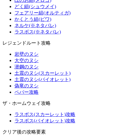
ほのお組(メロコ)
どく組(シュウメイ)
フェアリー組(オルティガ)
かくとう組(ビワ)
ネルケ(※ネタバレ)
ラスボス(※ネタバレ)
レジェンドルート攻略
岩壁のヌシ
大空のヌシ
潜鋼のヌシ
土震のヌシ(スカーレット)
土震のヌシ(バイオレット)
偽竜のヌシ
ペパー攻略
ザ・ホームウェイ攻略
ラスボス(スカーレット)攻略
ラスボス(バイオレット)攻略
クリア後の攻略要素