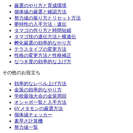
厳選のやり方と育成環境
個体値の厳選と確認方法
努力値の振り方とリセット方法
夢特性の入手方法・遺伝
タマゴの作り方と時間短縮
タマゴ技の遺伝方法と横遺伝
孵化厳選の効率的なやり方
テラスタイプの変更方法
性格の変更方法と性格補正
なつき度の効率的な上げ方
その他のお役立ち
効率的なレベル上げ方法
金策の効率的なやり方
学校最強大会の金策周回
オシャボ一覧と入手方法
6Vメタモンの厳選方法
個体値チェッカー
素早さ計算機
努力値一覧