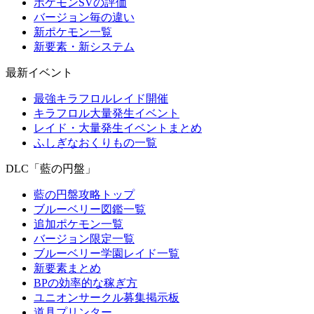
ポケモンSVの評価
バージョン毎の違い
新ポケモン一覧
新要素・新システム
最新イベント
最強キラフロルレイド開催
キラフロル大量発生イベント
レイド・大量発生イベントまとめ
ふしぎなおくりもの一覧
DLC「藍の円盤」
藍の円盤攻略トップ
ブルーベリー図鑑一覧
追加ポケモン一覧
バージョン限定一覧
ブルーベリー学園レイド一覧
新要素まとめ
BPの効率的な稼ぎ方
ユニオンサークル募集掲示板
道具プリンター