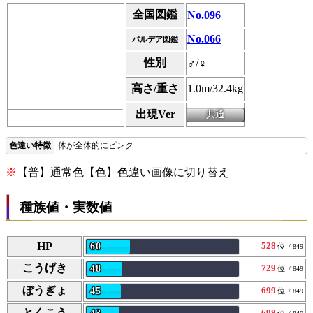
全国図鑑
No.096
No.066
パルデア図鑑
性別
♂/♀
高さ/重さ
1.0m/32.4kg
出現Ver
体が全体的にピンク
※
【普】通常色【色】色違い画像に切り替え
種族値・実数値
HP
528
60
位
/ 849
こうげき
729
48
位
/ 849
ぼうぎょ
699
45
位
/ 849
とくこう
698
位