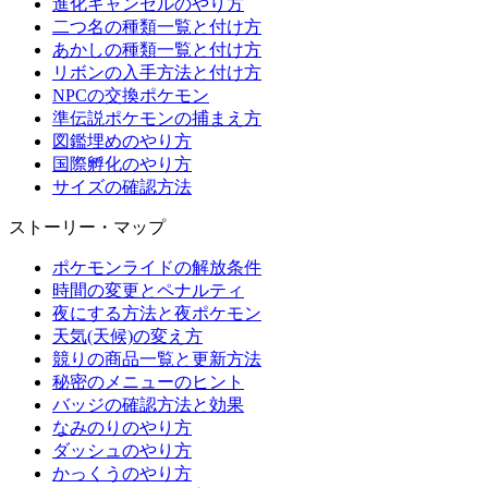
進化キャンセルのやり方
二つ名の種類一覧と付け方
あかしの種類一覧と付け方
リボンの入手方法と付け方
NPCの交換ポケモン
準伝説ポケモンの捕まえ方
図鑑埋めのやり方
国際孵化のやり方
サイズの確認方法
ストーリー・マップ
ポケモンライドの解放条件
時間の変更とペナルティ
夜にする方法と夜ポケモン
天気(天候)の変え方
競りの商品一覧と更新方法
秘密のメニューのヒント
バッジの確認方法と効果
なみのりのやり方
ダッシュのやり方
かっくうのやり方