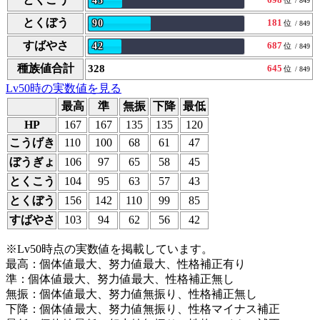
43
/ 849
とくぼう
181
90
位
/ 849
すばやさ
687
42
位
/ 849
種族値合計
328
645
位
/ 849
Lv50時の実数値を見る
最高
準
無振
下降
最低
HP
167
167
135
135
120
こうげき
110
100
68
61
47
ぼうぎょ
106
97
65
58
45
とくこう
104
95
63
57
43
とくぼう
156
142
110
99
85
すばやさ
103
94
62
56
42
※Lv50時点の実数値を掲載しています。
最高：個体値最大、努力値最大、性格補正有り
準：個体値最大、努力値最大、性格補正無し
無振：個体値最大、努力値無振り、性格補正無し
下降：個体値最大、努力値無振り、性格マイナス補正