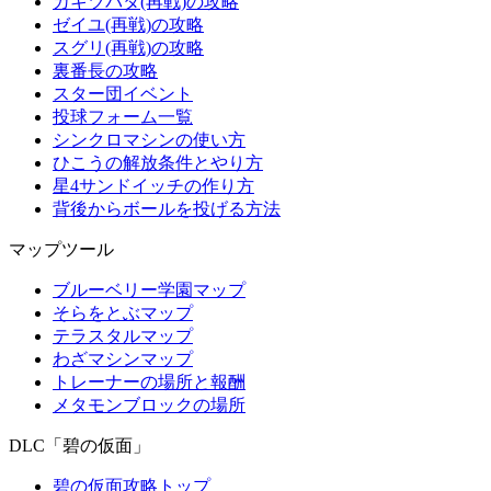
カキツバタ(再戦)の攻略
ゼイユ(再戦)の攻略
スグリ(再戦)の攻略
裏番長の攻略
スター団イベント
投球フォーム一覧
シンクロマシンの使い方
ひこうの解放条件とやり方
星4サンドイッチの作り方
背後からボールを投げる方法
マップツール
ブルーベリー学園マップ
そらをとぶマップ
テラスタルマップ
わざマシンマップ
トレーナーの場所と報酬
メタモンブロックの場所
DLC「碧の仮面」
碧の仮面攻略トップ