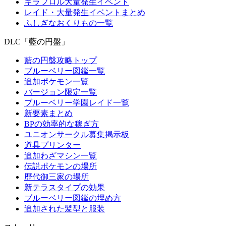
キラフロル大量発生イベント
レイド・大量発生イベントまとめ
ふしぎなおくりもの一覧
DLC「藍の円盤」
藍の円盤攻略トップ
ブルーベリー図鑑一覧
追加ポケモン一覧
バージョン限定一覧
ブルーベリー学園レイド一覧
新要素まとめ
BPの効率的な稼ぎ方
ユニオンサークル募集掲示板
道具プリンター
追加わざマシン一覧
伝説ポケモンの場所
歴代御三家の場所
新テラスタイプの効果
ブルーベリー図鑑の埋め方
追加された髪型と服装