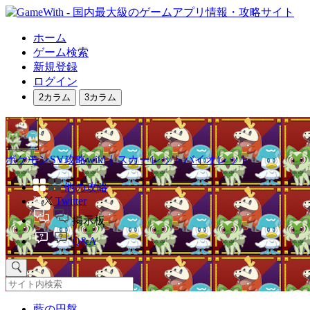
ホーム
ゲーム検索
新規登録
ログイン
2カラム
3カラム
ポケモンSV攻略wiki｜スカーレットバイオレット
他の攻略
Twitter
掲示板
Q&A
藍の円盤