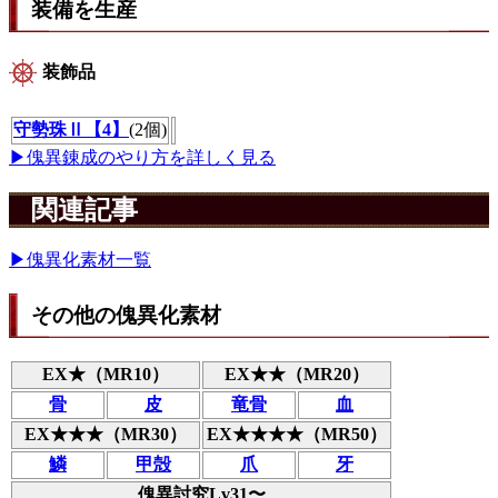
装備を生産
装飾品
守勢珠Ⅱ【4】
(2個)
▶傀異錬成のやり方を詳しく見る
関連記事
▶︎傀異化素材一覧
その他の傀異化素材
EX★（MR10）
EX★★（MR20）
骨
皮
竜骨
血
EX★★★（MR30）
EX★★★★（MR50）
鱗
甲殻
爪
牙
傀異討究Lv31〜