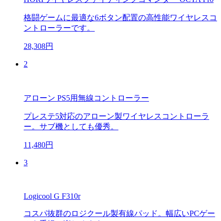
格闘ゲームに最適な6ボタン配置の高性能ワイヤレスコ
ントローラーです。
28,308円
2
アローン PS5用無線コントローラー
プレステ5対応のアローン製ワイヤレスコントローラ
ー。サブ機としても優秀。
11,480円
3
Logicool G F310r
コスパ抜群のロジクール製有線パッド。幅広いPCゲー