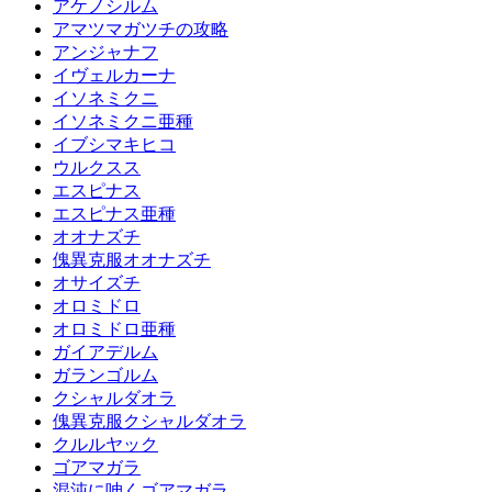
アケノシルム
アマツマガツチの攻略
アンジャナフ
イヴェルカーナ
イソネミクニ
イソネミクニ亜種
イブシマキヒコ
ウルクスス
エスピナス
エスピナス亜種
オオナズチ
傀異克服オオナズチ
オサイズチ
オロミドロ
オロミドロ亜種
ガイアデルム
ガランゴルム
クシャルダオラ
傀異克服クシャルダオラ
クルルヤック
ゴアマガラ
混沌に呻くゴアマガラ