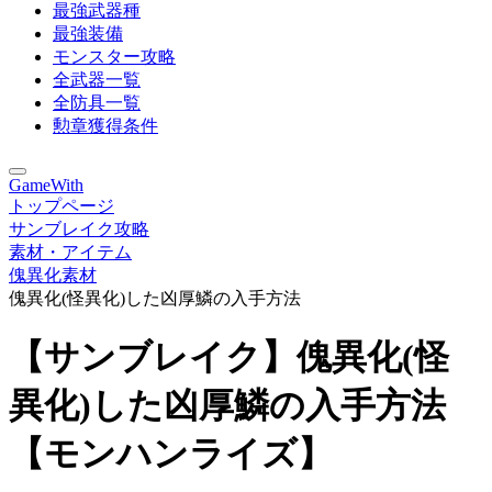
最強武器種
最強装備
モンスター攻略
全武器一覧
全防具一覧
勲章獲得条件
GameWith
トップページ
サンブレイク攻略
素材・アイテム
傀異化素材
傀異化(怪異化)した凶厚鱗の入手方法
【サンブレイク】傀異化(怪
異化)した凶厚鱗の入手方法
【モンハンライズ】