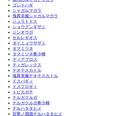
ゴシャハギ
シャガルマガラ
傀異克服シャガルマガラ
ジュラトドス
ショウグンギザミ
ジンオウガ
セルレギオス
ダイミョウザザミ
タマミツネ
タマミツネ希少種
ディアブロス
ティガレックス
テオテスカトル
傀異克服テオテスカトル
ドスバギィ
ドスフロギィ
トビカガチ
ナルガクルガ
ナルガクルガ希少種
ナルハタタヒメ
百竜ノ淵源ナルハタタヒメ