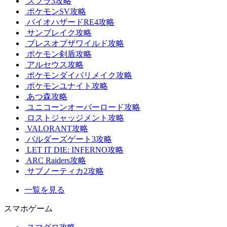
スプラ3攻略
ポケモンSV攻略
バイオハザードRE4攻略
サンブレイク攻略
ブレスオブザワイルド攻略
ポケモン剣盾攻略
アルセウス攻略
ポケモンダイパリメイク攻略
ポケモンユナイト攻略
あつ森攻略
ユニコーンオーバーロード攻略
ロストジャッジメント攻略
VALORANT攻略
バルダーズゲート3攻略
LET IT DIE: INFERNO攻略
ARC Raiders攻略
サブノーティカ2攻略
一覧を見る
スマホゲーム