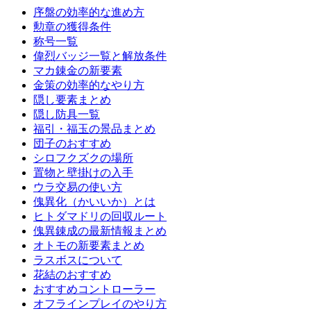
序盤の効率的な進め方
勲章の獲得条件
称号一覧
偉烈バッジ一覧と解放条件
マカ錬金の新要素
金策の効率的なやり方
隠し要素まとめ
隠し防具一覧
福引・福玉の景品まとめ
団子のおすすめ
シロフクズクの場所
置物と壁掛けの入手
ウラ交易の使い方
傀異化（かいいか）とは
ヒトダマドリの回収ルート
傀異錬成の最新情報まとめ
オトモの新要素まとめ
ラスボスについて
花結のおすすめ
おすすめコントローラー
オフラインプレイのやり方