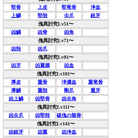
堅骨
上皮
堅竜骨
浄血
上鱗
堅殻
尖爪
鋭牙
傀異討究Lv51〜
凶鱗
凶骨
凶角
傀異討究Lv71〜
凶殻
凶爪
傀異討究Lv91〜
凶牙
凶翼膜
凶血
傀異討究Lv101〜
厚皮
重骨
浄濃血
重竜骨
厚鱗
重殻
剛爪
重牙
凶上鱗
凶堅骨
凶尖角
傀異討究Lv111〜
凶尖爪
凶堅殻
破傀の龍骨
傀異討究Lv141〜
凶鋭牙
凶翼
凶浄血