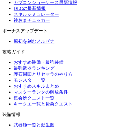
カプコンショーケース最新情報
DLCの最新情報
スキルシミュレーター
神おまチェッカー
ボーナスアップデート
原初を刻むメルゼナ
攻略ガイド
おすすめ装備・最強装備
最強武器ランキング
護石周回とリセマラのやり方
モンスター一覧
おすすめスキルまとめ
マスターランクの解放条件
集会所クエスト一覧
キークエ一覧と緊急クエスト
装備情報
武器種一覧と派生図