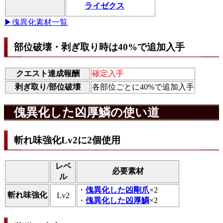
ライゼクス
▶︎傀異化素材一覧
部位破壊・剥ぎ取り時は40%で追加入手
クエスト達成報酬
確定入手
剥ぎ取り/部位破壊
各部位ごとに40%で追加入手
傀異化した凶厚鱗の使い道
斬れ味強化Lv2に2個使用
レベ
必要素材
ル
・
傀異化した凶剛爪
×2
斬れ味強化
Lv2
・
傀異化した凶厚鱗
×2