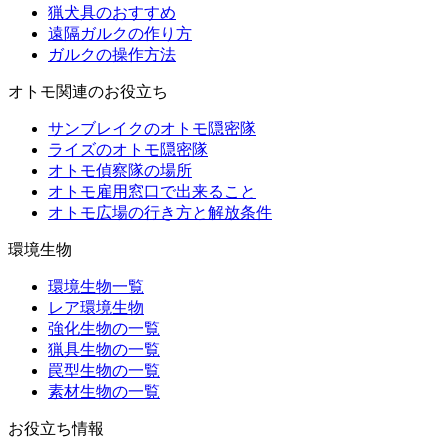
猟犬具のおすすめ
遠隔ガルクの作り方
ガルクの操作方法
オトモ関連のお役立ち
サンブレイクのオトモ隠密隊
ライズのオトモ隠密隊
オトモ偵察隊の場所
オトモ雇用窓口で出来ること
オトモ広場の行き方と解放条件
環境生物
環境生物一覧
レア環境生物
強化生物の一覧
猟具生物の一覧
罠型生物の一覧
素材生物の一覧
お役立ち情報