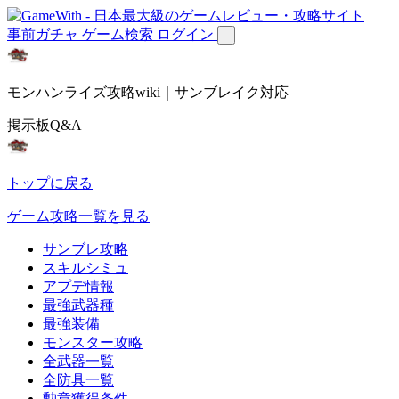
事前ガチャ
ゲーム検索
ログイン
モンハンライズ攻略wiki｜サンブレイク対応
掲示板Q&A
トップに戻る
ゲーム攻略一覧を見る
サンブレ攻略
スキルシミュ
アプデ情報
最強武器種
最強装備
モンスター攻略
全武器一覧
全防具一覧
勲章獲得条件