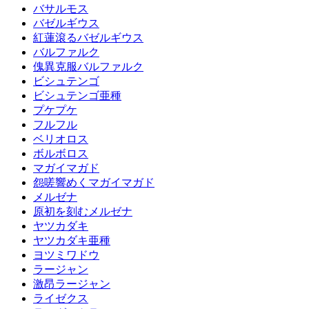
バサルモス
バゼルギウス
紅蓮滾るバゼルギウス
バルファルク
傀異克服バルファルク
ビシュテンゴ
ビシュテンゴ亜種
プケプケ
フルフル
ベリオロス
ボルボロス
マガイマガド
怨嗟響めくマガイマガド
メルゼナ
原初を刻むメルゼナ
ヤツカダキ
ヤツカダキ亜種
ヨツミワドウ
ラージャン
激昂ラージャン
ライゼクス