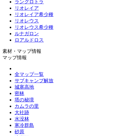
ラングロトラ
リオレイア
リオレイア希少種
リオレウス
リオレウス希少種
ルナガロン
ロアルドロス
素材・マップ情報
マップ情報
全マップ一覧
サブキャンプ解放
城塞高地
密林
塔の秘境
カムラの里
大社跡
水没林
寒冷群島
砂原