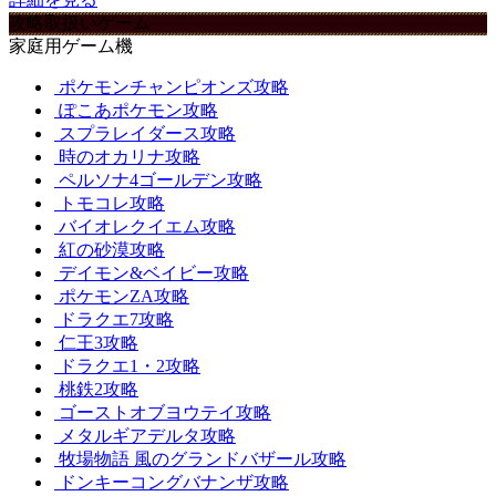
攻略取扱いゲーム
家庭用ゲーム機
ポケモンチャンピオンズ攻略
ぽこあポケモン攻略
スプラレイダース攻略
時のオカリナ攻略
ペルソナ4ゴールデン攻略
トモコレ攻略
バイオレクイエム攻略
紅の砂漠攻略
デイモン&ベイビー攻略
ポケモンZA攻略
ドラクエ7攻略
仁王3攻略
ドラクエ1・2攻略
桃鉄2攻略
ゴーストオブヨウテイ攻略
メタルギアデルタ攻略
牧場物語 風のグランドバザール攻略
ドンキーコングバナンザ攻略