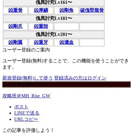
傀異討究Lv161〜
凶重骨
凶厚鱗
凶剛角
破傀堅龍骨
傀異討究Lv181〜
凶剛爪
凶重殻
傀異討究Lv201〜
凶剛翼
凶重牙
凶濃血
ユーザー登録のご案内
ユーザー登録(無料)することで、この機能を使うことができ
ます。
新規登録(無料)して使う
登録済みの方はログイン
この記事を書いた人
攻略班＠MH_Rise_GW
ポスト
LINEで送る
URLコピー
この記事を評価しよう！