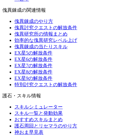
傀異錬成の関連情報
傀異錬成のやり方
傀異討究クエストの解放条件
傀異研究所の情報まとめ
効率的な傀異研究レベル上げ
傀異錬成の当たりスキル
EX星5の解放条件
EX星6の解放条件
EX星7の解放条件
EX星8の解放条件
EX星9の解放条件
特別討究クエストの解放条件
護石・スキル情報
スキルシミュレーター
スキル一覧と発動効果
おすすめスキルまとめ
護石周回とリセマラのやり方
神おま早見表