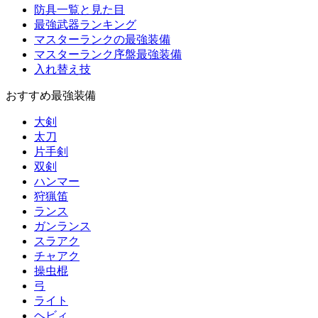
防具一覧と見た目
最強武器ランキング
マスターランクの最強装備
マスターランク序盤最強装備
入れ替え技
おすすめ最強装備
大剣
太刀
片手剣
双剣
ハンマー
狩猟笛
ランス
ガンランス
スラアク
チャアク
操虫棍
弓
ライト
ヘビィ