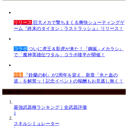
リリース
巨大メカで撃ちまくる爽快シューティングゲ
ーム『終末のタイタン：ラストラッシュ』リリース！
コラボ
ついに虎王＆影虎が来た！『鋼嵐 - メカラシ』
で「魔神英雄伝ワタル」コラボ後半が開催！
特集
『鈴蘭の剣』が2周年を迎え、新章「氷と血の
道」を解禁ッ！記念イベントの報酬もお見逃し無く！
攻略記事ランキング
最強武器種ランキング｜全武器評価
1
スキルシミュレーター