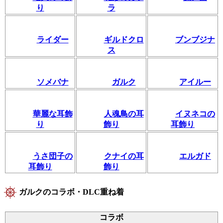
り
ラ
ライダー
ギルドクロ
ブンブジナ
ス
ソメバナ
ガルク
アイルー
華麗な耳飾
人魂鳥の耳
イヌネコの
り
飾り
耳飾り
うさ団子の
クナイの耳
エルガド
耳飾り
飾り
ガルクのコラボ・DLC重ね着
コラボ