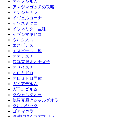
アケノシルム
アマツマガツチの攻略
アンジャナフ
イヴェルカーナ
イソネミクニ
イソネミクニ亜種
イブシマキヒコ
ウルクスス
エスピナス
エスピナス亜種
オオナズチ
傀異克服オオナズチ
オサイズチ
オロミドロ
オロミドロ亜種
ガイアデルム
ガランゴルム
クシャルダオラ
傀異克服クシャルダオラ
クルルヤック
ゴアマガラ
混沌に呻くゴアマガラ