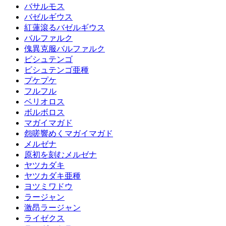
バサルモス
バゼルギウス
紅蓮滾るバゼルギウス
バルファルク
傀異克服バルファルク
ビシュテンゴ
ビシュテンゴ亜種
プケプケ
フルフル
ベリオロス
ボルボロス
マガイマガド
怨嗟響めくマガイマガド
メルゼナ
原初を刻むメルゼナ
ヤツカダキ
ヤツカダキ亜種
ヨツミワドウ
ラージャン
激昂ラージャン
ライゼクス