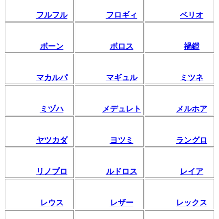
フルフル
フロギィ
ベリオ
ボーン
ボロス
禍鎧
マカルパ
マギュル
ミツネ
ミヅハ
メデュレト
メルホア
ヤツカダ
ヨツミ
ラングロ
リノプロ
ルドロス
レイア
レウス
レザー
レックス