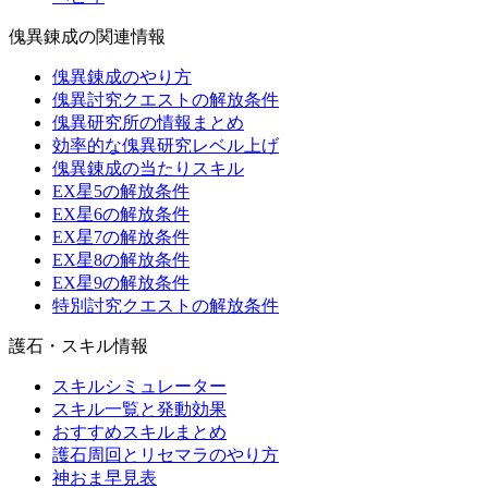
傀異錬成の関連情報
傀異錬成のやり方
傀異討究クエストの解放条件
傀異研究所の情報まとめ
効率的な傀異研究レベル上げ
傀異錬成の当たりスキル
EX星5の解放条件
EX星6の解放条件
EX星7の解放条件
EX星8の解放条件
EX星9の解放条件
特別討究クエストの解放条件
護石・スキル情報
スキルシミュレーター
スキル一覧と発動効果
おすすめスキルまとめ
護石周回とリセマラのやり方
神おま早見表