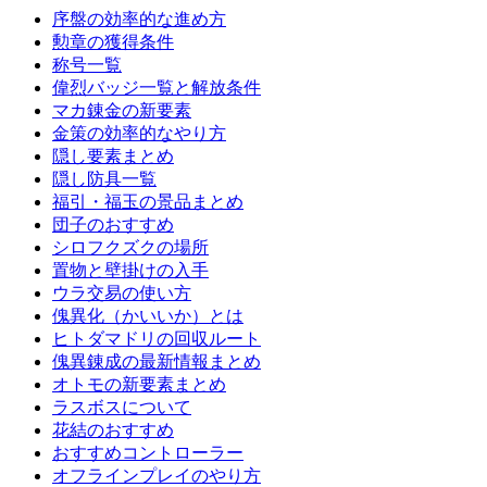
序盤の効率的な進め方
勲章の獲得条件
称号一覧
偉烈バッジ一覧と解放条件
マカ錬金の新要素
金策の効率的なやり方
隠し要素まとめ
隠し防具一覧
福引・福玉の景品まとめ
団子のおすすめ
シロフクズクの場所
置物と壁掛けの入手
ウラ交易の使い方
傀異化（かいいか）とは
ヒトダマドリの回収ルート
傀異錬成の最新情報まとめ
オトモの新要素まとめ
ラスボスについて
花結のおすすめ
おすすめコントローラー
オフラインプレイのやり方