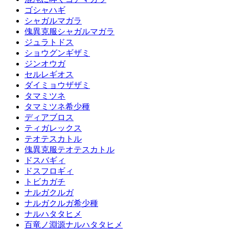
ゴシャハギ
シャガルマガラ
傀異克服シャガルマガラ
ジュラトドス
ショウグンギザミ
ジンオウガ
セルレギオス
ダイミョウザザミ
タマミツネ
タマミツネ希少種
ディアブロス
ティガレックス
テオテスカトル
傀異克服テオテスカトル
ドスバギィ
ドスフロギィ
トビカガチ
ナルガクルガ
ナルガクルガ希少種
ナルハタタヒメ
百竜ノ淵源ナルハタタヒメ