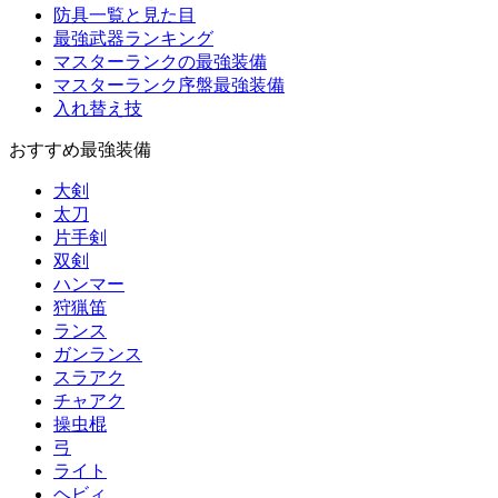
防具一覧と見た目
最強武器ランキング
マスターランクの最強装備
マスターランク序盤最強装備
入れ替え技
おすすめ最強装備
大剣
太刀
片手剣
双剣
ハンマー
狩猟笛
ランス
ガンランス
スラアク
チャアク
操虫棍
弓
ライト
ヘビィ