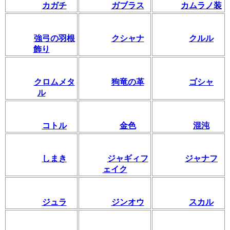
カガチ
ガブラス
カムラノ装
強弓の羽根
クシャナ
クルル
飾り
クロムメタ
狗竜の革
ゴシャ
ル
コトル
金色
混沌
しまき
ジャギィフ
ジャナフ
ェイク
ジュラ
ジンオウ
スカル