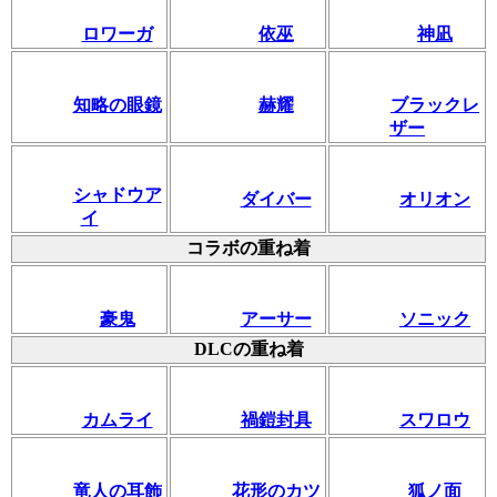
ロワーガ
依巫
神凪
知略の眼鏡
赫耀
ブラックレ
ザー
シャドウア
ダイバー
オリオン
イ
コラボの重ね着
豪鬼
アーサー
ソニック
DLCの重ね着
カムライ
禍鎧封具
スワロウ
竜人の耳飾
花形のカツ
狐ノ面