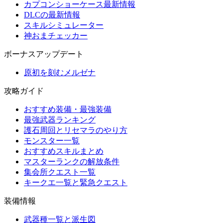
カプコンショーケース最新情報
DLCの最新情報
スキルシミュレーター
神おまチェッカー
ボーナスアップデート
原初を刻むメルゼナ
攻略ガイド
おすすめ装備・最強装備
最強武器ランキング
護石周回とリセマラのやり方
モンスター一覧
おすすめスキルまとめ
マスターランクの解放条件
集会所クエスト一覧
キークエ一覧と緊急クエスト
装備情報
武器種一覧と派生図