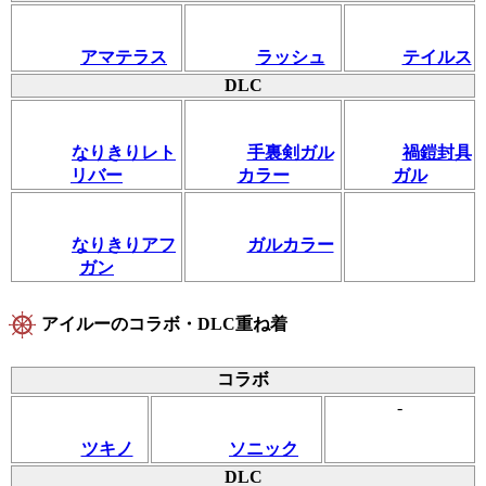
アマテラス
ラッシュ
テイルス
DLC
なりきりレト
手裏剣ガル
禍鎧封具
リバー
カラー
ガル
なりきりアフ
ガルカラー
ガン
アイルーのコラボ・DLC重ね着
コラボ
-
ツキノ
ソニック
DLC