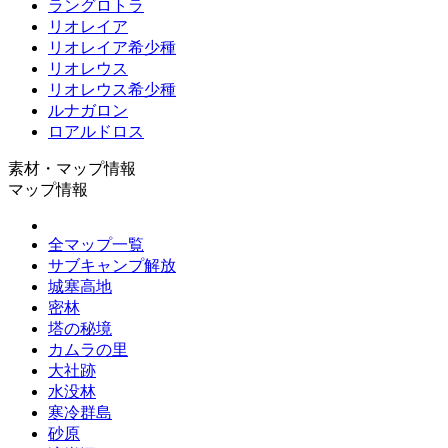
ラングロトラ
リオレイア
リオレイア希少種
リオレウス
リオレウス希少種
ルナガロン
ロアルドロス
素材・マップ情報
マップ情報
全マップ一覧
サブキャンプ解放
城塞高地
密林
塔の秘境
カムラの里
大社跡
水没林
寒冷群島
砂原