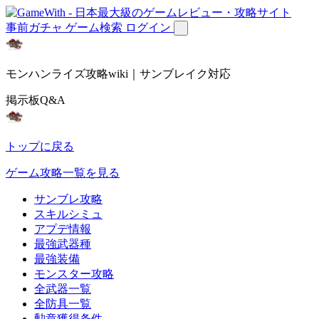
事前ガチャ
ゲーム検索
ログイン
モンハンライズ攻略wiki｜サンブレイク対応
掲示板Q&A
トップに戻る
ゲーム攻略一覧を見る
サンブレ攻略
スキルシミュ
アプデ情報
最強武器種
最強装備
モンスター攻略
全武器一覧
全防具一覧
勲章獲得条件