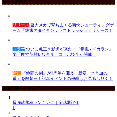
ゲームを探す
リリース
巨大メカで撃ちまくる爽快シューティングゲ
ーム『終末のタイタン：ラストラッシュ』リリース！
コラボ
ついに虎王＆影虎が来た！『鋼嵐 - メカラシ』
で「魔神英雄伝ワタル」コラボ後半が開催！
特集
『鈴蘭の剣』が2周年を迎え、新章「氷と血の
道」を解禁ッ！記念イベントの報酬もお見逃し無く！
攻略記事ランキング
最強武器種ランキング｜全武器評価
1