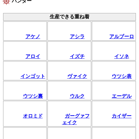
ハンター
生産できる重ね着
アケノ
アシラ
アルブーロ
アロイ
イズチ
イソネ
インゴット
ヴァイク
ウツシ表
ウツシ裏
ウルク
エーデル
オロミド
ガーグァフ
カイザー
ェイク