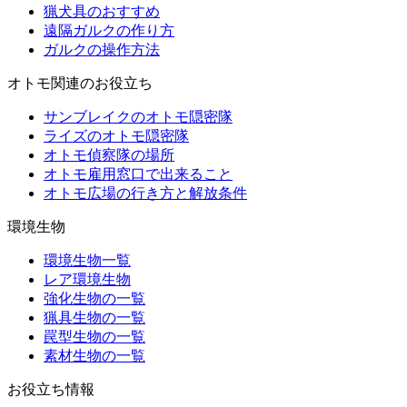
猟犬具のおすすめ
遠隔ガルクの作り方
ガルクの操作方法
オトモ関連のお役立ち
サンブレイクのオトモ隠密隊
ライズのオトモ隠密隊
オトモ偵察隊の場所
オトモ雇用窓口で出来ること
オトモ広場の行き方と解放条件
環境生物
環境生物一覧
レア環境生物
強化生物の一覧
猟具生物の一覧
罠型生物の一覧
素材生物の一覧
お役立ち情報