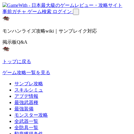
事前ガチャ
ゲーム検索
ログイン
モンハンライズ攻略wiki｜サンブレイク対応
掲示板Q&A
トップに戻る
ゲーム攻略一覧を見る
サンブレ攻略
スキルシミュ
アプデ情報
最強武器種
最強装備
モンスター攻略
全武器一覧
全防具一覧
勲章獲得条件