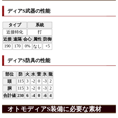
ディアS武器の性能
タイプ
系統
近接特化
打
近接
遠隔
会心
属性
防御
190
170
0%
+5
なし
ディアS防具の性能
部位
防
火
水
雷
氷
龍
115
3
-2
0
-3
2
頭
115
3
-2
0
-3
2
胴
合計値
230
6
-4
0
-6
4
オトモディアS装備に必要な素材