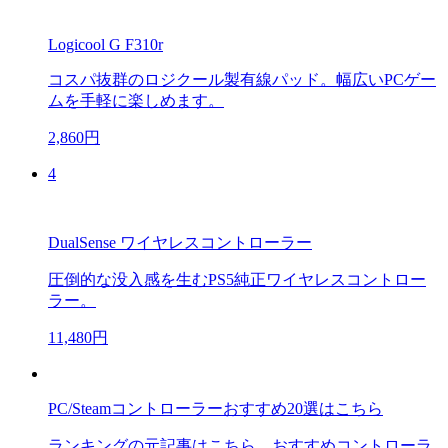
Logicool G F310r
コスパ抜群のロジクール製有線パッド。幅広いPCゲー
ムを手軽に楽しめます。
2,860円
4
DualSense ワイヤレスコントローラー
圧倒的な没入感を生むPS5純正ワイヤレスコントロー
ラー。
11,480円
PC/Steamコントローラーおすすめ20選はこちら
ランキングの元記事はこちら。おすすめコントローラ