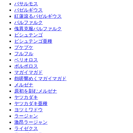
バサルモス
バゼルギウス
紅蓮滾るバゼルギウス
バルファルク
傀異克服バルファルク
ビシュテンゴ
ビシュテンゴ亜種
プケプケ
フルフル
ベリオロス
ボルボロス
マガイマガド
怨嗟響めくマガイマガド
メルゼナ
原初を刻むメルゼナ
ヤツカダキ
ヤツカダキ亜種
ヨツミワドウ
ラージャン
激昂ラージャン
ライゼクス