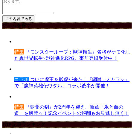
ゲームを探す
特集
『モンスターループ：獣神転生』名将がケモ化し
た異世界転生×獣神進化RPG。事前登録受付中！
コラボ
ついに虎王＆影虎が来た！『鋼嵐 - メカラシ』
で「魔神英雄伝ワタル」コラボ後半が開催！
特集
『鈴蘭の剣』が2周年を迎え、新章「氷と血の
道」を解禁ッ！記念イベントの報酬もお見逃し無く！
攻略記事ランキング