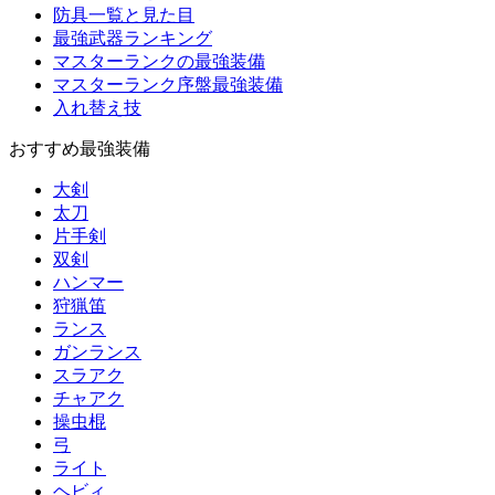
防具一覧と見た目
最強武器ランキング
マスターランクの最強装備
マスターランク序盤最強装備
入れ替え技
おすすめ最強装備
大剣
太刀
片手剣
双剣
ハンマー
狩猟笛
ランス
ガンランス
スラアク
チャアク
操虫棍
弓
ライト
ヘビィ