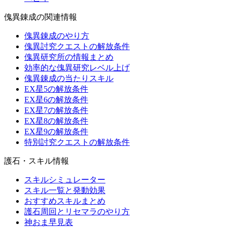
傀異錬成の関連情報
傀異錬成のやり方
傀異討究クエストの解放条件
傀異研究所の情報まとめ
効率的な傀異研究レベル上げ
傀異錬成の当たりスキル
EX星5の解放条件
EX星6の解放条件
EX星7の解放条件
EX星8の解放条件
EX星9の解放条件
特別討究クエストの解放条件
護石・スキル情報
スキルシミュレーター
スキル一覧と発動効果
おすすめスキルまとめ
護石周回とリセマラのやり方
神おま早見表