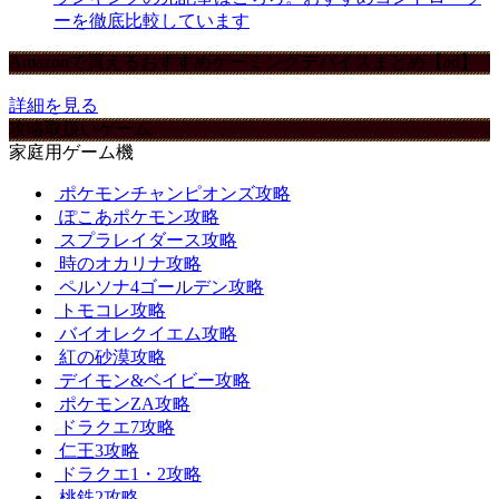
ーを徹底比較しています
Amazonで買えるおすすめゲーミングデバイスまとめ【ad】
詳細を見る
攻略取扱いゲーム
家庭用ゲーム機
ポケモンチャンピオンズ攻略
ぽこあポケモン攻略
スプラレイダース攻略
時のオカリナ攻略
ペルソナ4ゴールデン攻略
トモコレ攻略
バイオレクイエム攻略
紅の砂漠攻略
デイモン&ベイビー攻略
ポケモンZA攻略
ドラクエ7攻略
仁王3攻略
ドラクエ1・2攻略
桃鉄2攻略