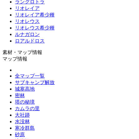
ラングロトラ
リオレイア
リオレイア希少種
リオレウス
リオレウス希少種
ルナガロン
ロアルドロス
素材・マップ情報
マップ情報
全マップ一覧
サブキャンプ解放
城塞高地
密林
塔の秘境
カムラの里
大社跡
水没林
寒冷群島
砂原