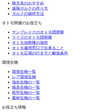
猟犬具のおすすめ
遠隔ガルクの作り方
ガルクの操作方法
オトモ関連のお役立ち
サンブレイクのオトモ隠密隊
ライズのオトモ隠密隊
オトモ偵察隊の場所
オトモ雇用窓口で出来ること
オトモ広場の行き方と解放条件
環境生物
環境生物一覧
レア環境生物
強化生物の一覧
猟具生物の一覧
罠型生物の一覧
素材生物の一覧
お役立ち情報