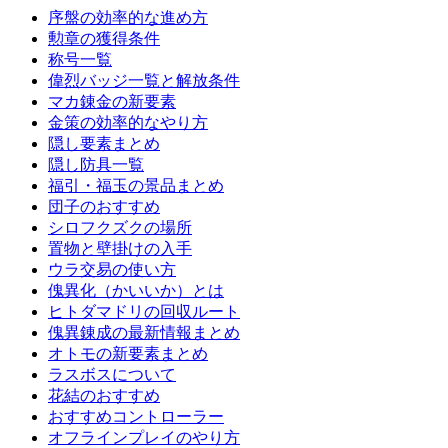
序盤の効率的な進め方
勲章の獲得条件
称号一覧
偉烈バッジ一覧と解放条件
マカ錬金の新要素
金策の効率的なやり方
隠し要素まとめ
隠し防具一覧
福引・福玉の景品まとめ
団子のおすすめ
シロフクズクの場所
置物と壁掛けの入手
ウラ交易の使い方
傀異化（かいいか）とは
ヒトダマドリの回収ルート
傀異錬成の最新情報まとめ
オトモの新要素まとめ
ラスボスについて
花結のおすすめ
おすすめコントローラー
オフラインプレイのやり方