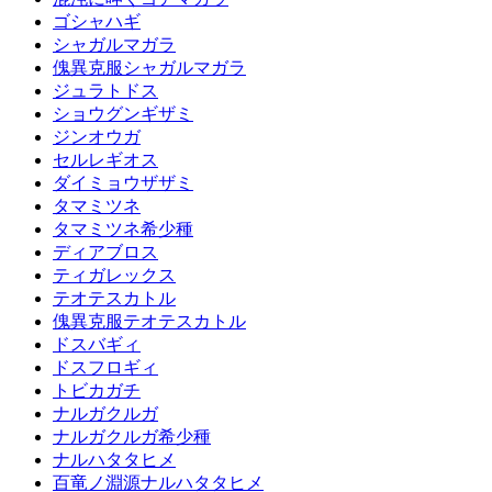
ゴシャハギ
シャガルマガラ
傀異克服シャガルマガラ
ジュラトドス
ショウグンギザミ
ジンオウガ
セルレギオス
ダイミョウザザミ
タマミツネ
タマミツネ希少種
ディアブロス
ティガレックス
テオテスカトル
傀異克服テオテスカトル
ドスバギィ
ドスフロギィ
トビカガチ
ナルガクルガ
ナルガクルガ希少種
ナルハタタヒメ
百竜ノ淵源ナルハタタヒメ