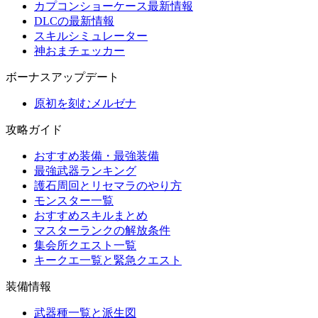
カプコンショーケース最新情報
DLCの最新情報
スキルシミュレーター
神おまチェッカー
ボーナスアップデート
原初を刻むメルゼナ
攻略ガイド
おすすめ装備・最強装備
最強武器ランキング
護石周回とリセマラのやり方
モンスター一覧
おすすめスキルまとめ
マスターランクの解放条件
集会所クエスト一覧
キークエ一覧と緊急クエスト
装備情報
武器種一覧と派生図