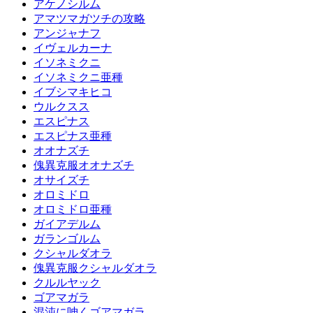
アケノシルム
アマツマガツチの攻略
アンジャナフ
イヴェルカーナ
イソネミクニ
イソネミクニ亜種
イブシマキヒコ
ウルクスス
エスピナス
エスピナス亜種
オオナズチ
傀異克服オオナズチ
オサイズチ
オロミドロ
オロミドロ亜種
ガイアデルム
ガランゴルム
クシャルダオラ
傀異克服クシャルダオラ
クルルヤック
ゴアマガラ
混沌に呻くゴアマガラ