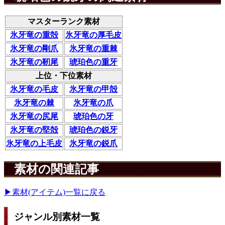
マスターランク素材
氷牙竜の重殻
氷牙竜の厚毛皮
氷牙竜の剛爪
氷牙竜の重棘
氷牙竜の靭尾
琥珀色の重牙
上位・下位素材
氷牙竜の毛皮
氷牙竜の甲殻
氷牙竜の棘
氷牙竜の爪
氷牙竜の尻尾
琥珀色の牙
氷牙竜の堅殻
琥珀色の鋭牙
氷牙竜の上毛皮
氷牙竜の鋭爪
素材の関連記事
▶素材(アイテム)一覧に戻る
ジャンル別素材一覧