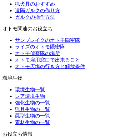
猟犬具のおすすめ
遠隔ガルクの作り方
ガルクの操作方法
オトモ関連のお役立ち
サンブレイクのオトモ隠密隊
ライズのオトモ隠密隊
オトモ偵察隊の場所
オトモ雇用窓口で出来ること
オトモ広場の行き方と解放条件
環境生物
環境生物一覧
レア環境生物
強化生物の一覧
猟具生物の一覧
罠型生物の一覧
素材生物の一覧
お役立ち情報