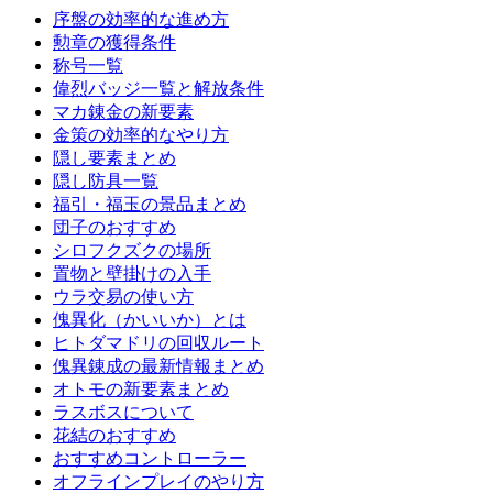
序盤の効率的な進め方
勲章の獲得条件
称号一覧
偉烈バッジ一覧と解放条件
マカ錬金の新要素
金策の効率的なやり方
隠し要素まとめ
隠し防具一覧
福引・福玉の景品まとめ
団子のおすすめ
シロフクズクの場所
置物と壁掛けの入手
ウラ交易の使い方
傀異化（かいいか）とは
ヒトダマドリの回収ルート
傀異錬成の最新情報まとめ
オトモの新要素まとめ
ラスボスについて
花結のおすすめ
おすすめコントローラー
オフラインプレイのやり方