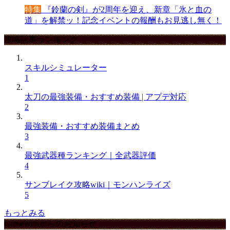
特集
『鈴蘭の剣』が2周年を迎え、新章「氷と血の
道」を解禁ッ！記念イベントの報酬もお見逃し無く！
攻略記事ランキング
スキルシミュレーター
1
太刀の最強装備・おすすめ装備 | アプデ対応
2
最強装備・おすすめ装備まとめ
3
最強武器種ランキング｜全武器評価
4
サンブレイク攻略wiki｜モンハンライズ
5
もっとみる
GameWithからのお知らせ