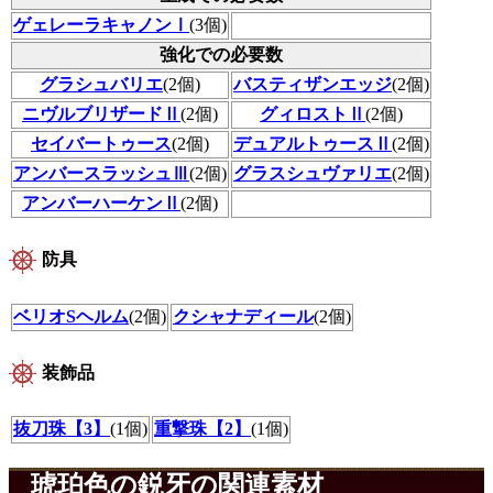
ゲェレーラキャノンⅠ
(3個)
強化での必要数
グラシュバリエ
(2個)
バスティザンエッジ
(2個)
ニヴルブリザードⅡ
(2個)
グィロストⅡ
(2個)
セイバートゥース
(2個)
デュアルトゥースⅡ
(2個)
アンバースラッシュⅢ
(2個)
グラスシュヴァリエ
(2個)
アンバーハーケンⅡ
(2個)
防具
ベリオSヘルム
(2個)
クシャナディール
(2個)
装飾品
抜刀珠【3】
(1個)
重撃珠【2】
(1個)
琥珀色の鋭牙の関連素材