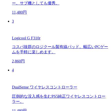
ー。サブ機としても優秀。
11,480円
3
Logicool G F310r
コスパ抜群のロジクール製有線パッド。幅広いPCゲー
ムを手軽に楽しめます。
2,860円
4
DualSense ワイヤレスコントローラー
圧倒的な没入感を生むPS5純正ワイヤレスコントロー
ラー。
11,480円