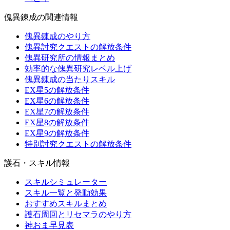
傀異錬成の関連情報
傀異錬成のやり方
傀異討究クエストの解放条件
傀異研究所の情報まとめ
効率的な傀異研究レベル上げ
傀異錬成の当たりスキル
EX星5の解放条件
EX星6の解放条件
EX星7の解放条件
EX星8の解放条件
EX星9の解放条件
特別討究クエストの解放条件
護石・スキル情報
スキルシミュレーター
スキル一覧と発動効果
おすすめスキルまとめ
護石周回とリセマラのやり方
神おま早見表