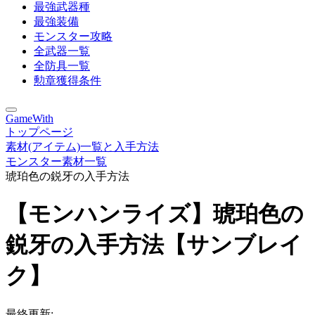
最強武器種
最強装備
モンスター攻略
全武器一覧
全防具一覧
勲章獲得条件
GameWith
トップページ
素材(アイテム)一覧と入手方法
モンスター素材一覧
琥珀色の鋭牙の入手方法
【モンハンライズ】琥珀色の
鋭牙の入手方法【サンブレイ
ク】
最終更新: