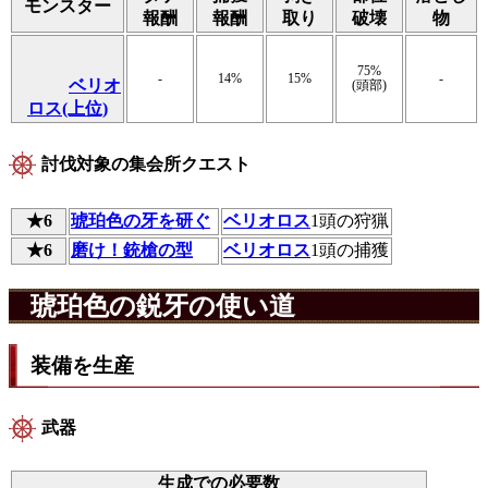
モンスター
報酬
報酬
取り
破壊
物
75%
-
14%
15%
-
ベリオ
(頭部)
ロス(上位)
討伐対象の集会所クエスト
★6
琥珀色の牙を研ぐ
ベリオロス
1頭の狩猟
★6
磨け！銃槍の型
ベリオロス
1頭の捕獲
琥珀色の鋭牙の使い道
装備を生産
武器
生成での必要数