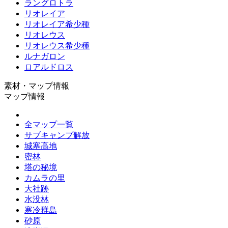
ラングロトラ
リオレイア
リオレイア希少種
リオレウス
リオレウス希少種
ルナガロン
ロアルドロス
素材・マップ情報
マップ情報
全マップ一覧
サブキャンプ解放
城塞高地
密林
塔の秘境
カムラの里
大社跡
水没林
寒冷群島
砂原