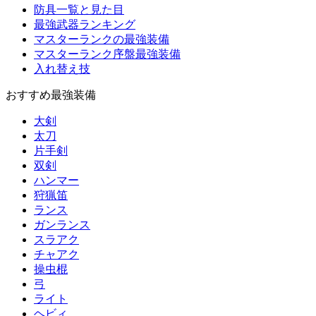
防具一覧と見た目
最強武器ランキング
マスターランクの最強装備
マスターランク序盤最強装備
入れ替え技
おすすめ最強装備
大剣
太刀
片手剣
双剣
ハンマー
狩猟笛
ランス
ガンランス
スラアク
チャアク
操虫棍
弓
ライト
ヘビィ