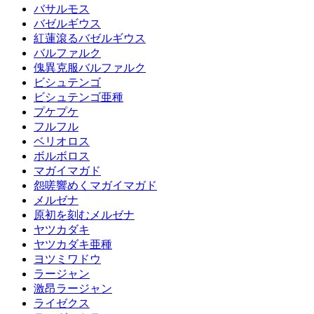
バサルモス
バゼルギウス
紅蓮滾るバゼルギウス
バルファルク
傀異克服バルファルク
ビシュテンゴ
ビシュテンゴ亜種
プケプケ
フルフル
ベリオロス
ボルボロス
マガイマガド
怨嗟響めくマガイマガド
メルゼナ
原初を刻むメルゼナ
ヤツカダキ
ヤツカダキ亜種
ヨツミワドウ
ラージャン
激昂ラージャン
ライゼクス