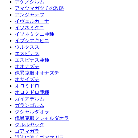
アケノシルム
アマツマガツチの攻略
アンジャナフ
イヴェルカーナ
イソネミクニ
イソネミクニ亜種
イブシマキヒコ
ウルクスス
エスピナス
エスピナス亜種
オオナズチ
傀異克服オオナズチ
オサイズチ
オロミドロ
オロミドロ亜種
ガイアデルム
ガランゴルム
クシャルダオラ
傀異克服クシャルダオラ
クルルヤック
ゴアマガラ
混沌に呻くゴアマガラ