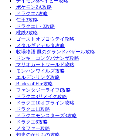
デイモン&ベイビー攻略
ポケモンZA攻略
ドラクエ7攻略
仁王3攻略
ドラクエ1・2攻略
桃鉄2攻略
ゴーストオブヨウテイ攻略
メタルギアデルタ攻略
牧場物語 風のグランドバザール攻略
ドンキーコングバナンザ攻略
マリオカートワールド攻略
モンハンワイルズ攻略
エルデンリング攻略
Blades of Fire攻略
ファンタジーライフi攻略
ドラクエ3リメイク攻略
ドラクエ10オフライン攻略
ドラクエ11攻略
ドラクエモンスターズ3攻略
ドラクエ6攻略
メタファー攻略
知恵のかりもの攻略