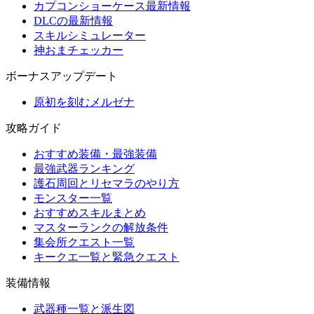
カプコンショーケース最新情報
DLCの最新情報
スキルシミュレーター
神おまチェッカー
ボーナスアップデート
原初を刻むメルゼナ
攻略ガイド
おすすめ装備・最強装備
最強武器ランキング
護石周回とリセマラのやり方
モンスター一覧
おすすめスキルまとめ
マスターランクの解放条件
集会所クエスト一覧
キークエ一覧と緊急クエスト
装備情報
武器種一覧と派生図