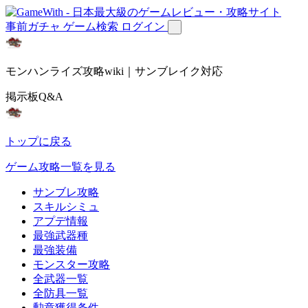
事前ガチャ
ゲーム検索
ログイン
モンハンライズ攻略wiki｜サンブレイク対応
掲示板Q&A
トップに戻る
ゲーム攻略一覧を見る
サンブレ攻略
スキルシミュ
アプデ情報
最強武器種
最強装備
モンスター攻略
全武器一覧
全防具一覧
勲章獲得条件