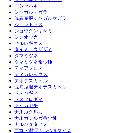
ゴシャハギ
シャガルマガラ
傀異克服シャガルマガラ
ジュラトドス
ショウグンギザミ
ジンオウガ
セルレギオス
ダイミョウザザミ
タマミツネ
タマミツネ希少種
ディアブロス
ティガレックス
テオテスカトル
傀異克服テオテスカトル
ドスバギィ
ドスフロギィ
トビカガチ
ナルガクルガ
ナルガクルガ希少種
ナルハタタヒメ
百竜ノ淵源ナルハタタヒメ