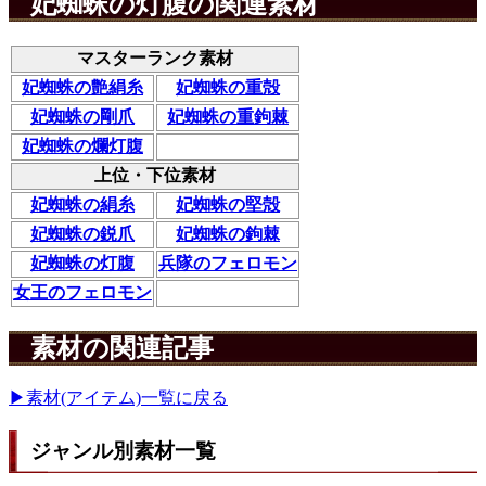
妃蜘蛛の灯腹の関連素材
マスターランク素材
妃蜘蛛の艶絹糸
妃蜘蛛の重殻
妃蜘蛛の剛爪
妃蜘蛛の重鉤棘
妃蜘蛛の爛灯腹
上位・下位素材
妃蜘蛛の絹糸
妃蜘蛛の堅殻
妃蜘蛛の鋭爪
妃蜘蛛の鉤棘
妃蜘蛛の灯腹
兵隊のフェロモン
女王のフェロモン
素材の関連記事
▶素材(アイテム)一覧に戻る
ジャンル別素材一覧