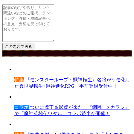
ゲームを探す
特集
『モンスターループ：獣神転生』名将がケモ化し
た異世界転生×獣神進化RPG。事前登録受付中！
コラボ
ついに虎王＆影虎が来た！『鋼嵐 - メカラシ』
で「魔神英雄伝ワタル」コラボ後半が開催！