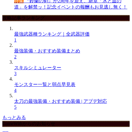
特集
『鈴蘭の剣』が2周年を迎え、新章「氷と血の
道」を解禁ッ！記念イベントの報酬もお見逃し無く！
攻略記事ランキング
最強武器種ランキング｜全武器評価
1
最強装備・おすすめ装備まとめ
2
スキルシミュレーター
3
モンスター一覧と弱点早見表
4
太刀の最強装備・おすすめ装備 | アプデ対応
5
もっとみる
GameWithからのお知らせ