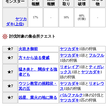
モンスター
報酬
報酬
取り
破壊
物
60%
17%
-
16%
-
ヤツカ
(灯腹)
ダキ(上位)
討伐対象の集会所クエスト
★7
火吹き御前
ヤツカダキ
1頭の狩猟
ヤツカダキ
1頭と
フルフル
★7
方々から迫る脅威
1頭の狩猟
リオレイア
1頭と
ティガレ
猛き炎と、闊歩する強
★7
ックス
1頭と
ヤツカダキ
1
者ども
頭の狩猟
ウツシ教官の挑戦状・
ヤツカダキ
1頭と
リオレウ
★7
其の五
ス
1頭の狩猟
バルファルク
1体の討伐と
★7
凶星、業火の地に降る
ヤツカダキ
1匹の狩猟