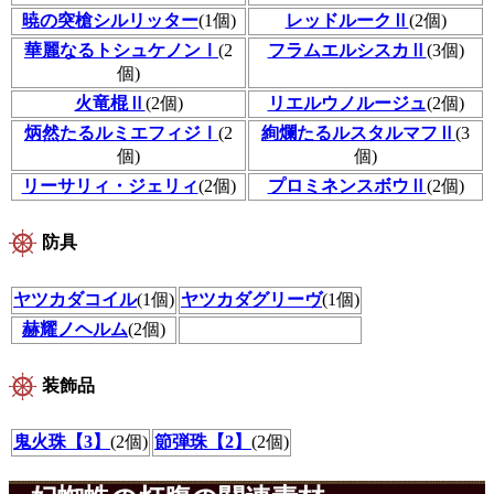
暁の突槍シルリッター
(1個)
レッドルークⅡ
(2個)
華麗なるトシュケノンⅠ
(2
フラムエルシスカⅡ
(3個)
個)
火竜棍Ⅱ
(2個)
リエルウノルージュ
(2個)
炳然たるルミエフィジⅠ
(2
絢爛たるルスタルマフⅡ
(3
個)
個)
リーサリィ・ジェリィ
(2個)
プロミネンスボウⅡ
(2個)
防具
ヤツカダコイル
(1個)
ヤツカダグリーヴ
(1個)
赫耀ノヘルム
(2個)
装飾品
鬼火珠【3】
(2個)
節弾珠【2】
(2個)