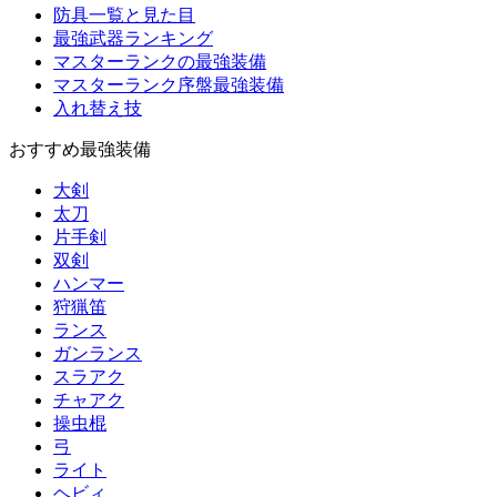
防具一覧と見た目
最強武器ランキング
マスターランクの最強装備
マスターランク序盤最強装備
入れ替え技
おすすめ最強装備
大剣
太刀
片手剣
双剣
ハンマー
狩猟笛
ランス
ガンランス
スラアク
チャアク
操虫棍
弓
ライト
ヘビィ