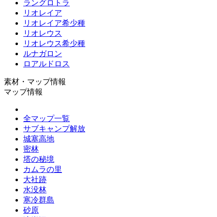
ラングロトラ
リオレイア
リオレイア希少種
リオレウス
リオレウス希少種
ルナガロン
ロアルドロス
素材・マップ情報
マップ情報
全マップ一覧
サブキャンプ解放
城塞高地
密林
塔の秘境
カムラの里
大社跡
水没林
寒冷群島
砂原