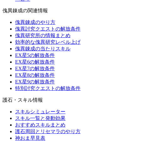
傀異錬成の関連情報
傀異錬成のやり方
傀異討究クエストの解放条件
傀異研究所の情報まとめ
効率的な傀異研究レベル上げ
傀異錬成の当たりスキル
EX星5の解放条件
EX星6の解放条件
EX星7の解放条件
EX星8の解放条件
EX星9の解放条件
特別討究クエストの解放条件
護石・スキル情報
スキルシミュレーター
スキル一覧と発動効果
おすすめスキルまとめ
護石周回とリセマラのやり方
神おま早見表