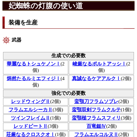
妃蜘蛛の灯腹の使い道
装備を生産
武器
生成での必要数
華麗なるトシュケノンⅠ
(2
峻厳なるポルトアッシⅠ
(2
個)
個)
炳然たるルミエフィジⅠ
(4
真誠なるケアアルクⅠ
(2個)
個)
強化での必要数
レッドウィングⅡ
(2個)
蛮顎刀フラムソブレ
(2個)
フラムエルシーカⅡ
(3個)
蛮顎双剣フラムクルテ
(1個)
ツインフレイムⅡ
(1個)
蛮顎槌フラムスフィリ
(3個)
レッドビートⅡ
(3個)
百竜鎚Ⅳ
(2個)
荘厳なるクロスクオⅠ
(1個)
フラムエルコルヌⅡ
(2個)