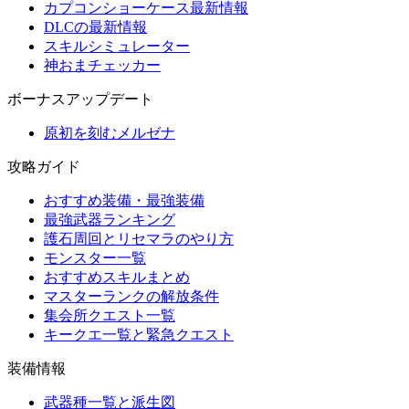
カプコンショーケース最新情報
DLCの最新情報
スキルシミュレーター
神おまチェッカー
ボーナスアップデート
原初を刻むメルゼナ
攻略ガイド
おすすめ装備・最強装備
最強武器ランキング
護石周回とリセマラのやり方
モンスター一覧
おすすめスキルまとめ
マスターランクの解放条件
集会所クエスト一覧
キークエ一覧と緊急クエスト
装備情報
武器種一覧と派生図