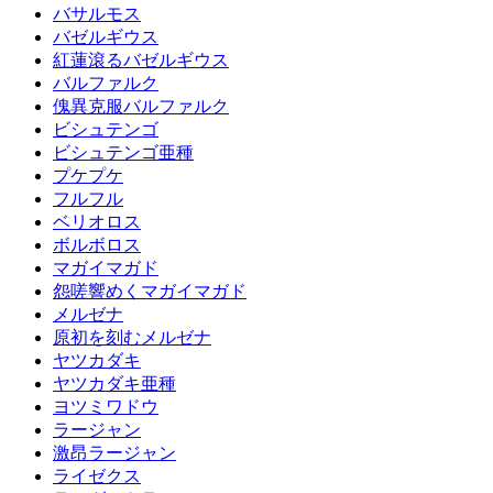
バサルモス
バゼルギウス
紅蓮滾るバゼルギウス
バルファルク
傀異克服バルファルク
ビシュテンゴ
ビシュテンゴ亜種
プケプケ
フルフル
ベリオロス
ボルボロス
マガイマガド
怨嗟響めくマガイマガド
メルゼナ
原初を刻むメルゼナ
ヤツカダキ
ヤツカダキ亜種
ヨツミワドウ
ラージャン
激昂ラージャン
ライゼクス