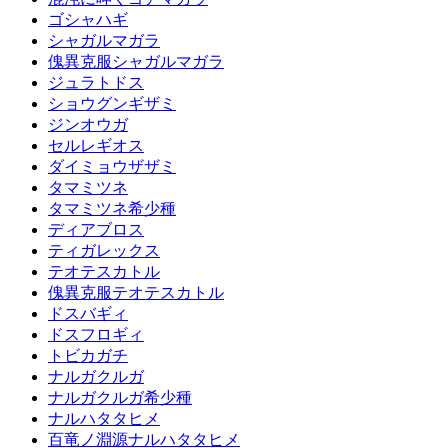
ゴシャハギ
シャガルマガラ
傀異克服シャガルマガラ
ジュラトドス
ショウグンギザミ
ジンオウガ
セルレギオス
ダイミョウザザミ
タマミツネ
タマミツネ希少種
ディアブロス
ティガレックス
テオテスカトル
傀異克服テオテスカトル
ドスバギィ
ドスフロギィ
トビカガチ
ナルガクルガ
ナルガクルガ希少種
ナルハタタヒメ
百竜ノ淵源ナルハタタヒメ