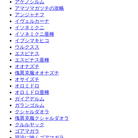
アケノシルム
アマツマガツチの攻略
アンジャナフ
イヴェルカーナ
イソネミクニ
イソネミクニ亜種
イブシマキヒコ
ウルクスス
エスピナス
エスピナス亜種
オオナズチ
傀異克服オオナズチ
オサイズチ
オロミドロ
オロミドロ亜種
ガイアデルム
ガランゴルム
クシャルダオラ
傀異克服クシャルダオラ
クルルヤック
ゴアマガラ
混沌に呻くゴアマガラ