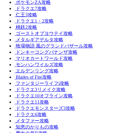
ポケモンZA攻略
ドラクエ7攻略
仁王3攻略
ドラクエ1・2攻略
桃鉄2攻略
ゴーストオブヨウテイ攻略
メタルギアデルタ攻略
牧場物語 風のグランドバザール攻略
ドンキーコングバナンザ攻略
マリオカートワールド攻略
モンハンワイルズ攻略
エルデンリング攻略
Blades of Fire攻略
ファンタジーライフi攻略
ドラクエ3リメイク攻略
ドラクエ10オフライン攻略
ドラクエ11攻略
ドラクエモンスターズ3攻略
ドラクエ6攻略
メタファー攻略
知恵のかりもの攻略