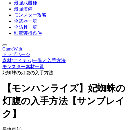
最強武器種
最強装備
モンスター攻略
全武器一覧
全防具一覧
勲章獲得条件
GameWith
トップページ
素材(アイテム)一覧と入手方法
モンスター素材一覧
妃蜘蛛の灯腹の入手方法
【モンハンライズ】妃蜘蛛の
灯腹の入手方法【サンブレイ
ク】
最終更新: