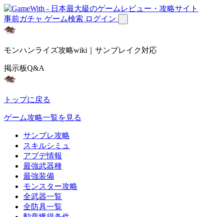
事前ガチャ
ゲーム検索
ログイン
モンハンライズ攻略wiki｜サンブレイク対応
掲示板Q&A
トップに戻る
ゲーム攻略一覧を見る
サンブレ攻略
スキルシミュ
アプデ情報
最強武器種
最強装備
モンスター攻略
全武器一覧
全防具一覧
勲章獲得条件