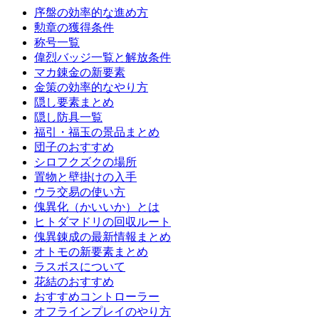
序盤の効率的な進め方
勲章の獲得条件
称号一覧
偉烈バッジ一覧と解放条件
マカ錬金の新要素
金策の効率的なやり方
隠し要素まとめ
隠し防具一覧
福引・福玉の景品まとめ
団子のおすすめ
シロフクズクの場所
置物と壁掛けの入手
ウラ交易の使い方
傀異化（かいいか）とは
ヒトダマドリの回収ルート
傀異錬成の最新情報まとめ
オトモの新要素まとめ
ラスボスについて
花結のおすすめ
おすすめコントローラー
オフラインプレイのやり方