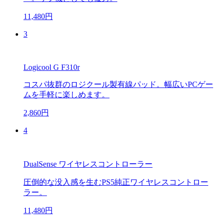
11,480円
3
Logicool G F310r
コスパ抜群のロジクール製有線パッド。幅広いPCゲー
ムを手軽に楽しめます。
2,860円
4
DualSense ワイヤレスコントローラー
圧倒的な没入感を生むPS5純正ワイヤレスコントロー
ラー。
11,480円