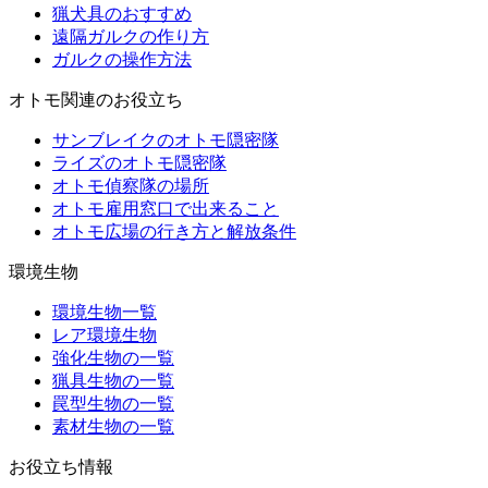
猟犬具のおすすめ
遠隔ガルクの作り方
ガルクの操作方法
オトモ関連のお役立ち
サンブレイクのオトモ隠密隊
ライズのオトモ隠密隊
オトモ偵察隊の場所
オトモ雇用窓口で出来ること
オトモ広場の行き方と解放条件
環境生物
環境生物一覧
レア環境生物
強化生物の一覧
猟具生物の一覧
罠型生物の一覧
素材生物の一覧
お役立ち情報