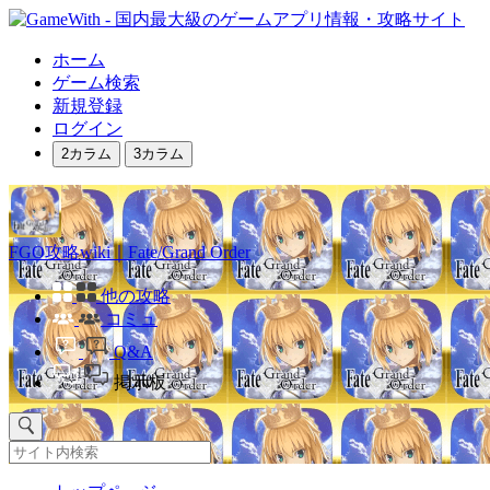
ホーム
ゲーム検索
新規登録
ログイン
2カラム
3カラム
FGO攻略wiki｜Fate/Grand Order
他の攻略
コミュ
Q&A
掲示板