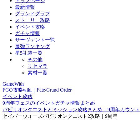
トップページ
最新情報
グランドグラフ
ストーリー攻略
イベント攻略
ガチャ情報
サーヴァント一覧
最強ランキング
星5礼装一覧
その他
リセマラ
素材一覧
GameWith
FGO攻略wiki｜Fate/Grand Order
イベント攻略
9周年フェスのイベントガチャ情報まとめ
パビリオンクエストとミッション攻略まとめ｜9周年カウン
セイバーウォーズパビリオンクエスト2攻略｜9周年