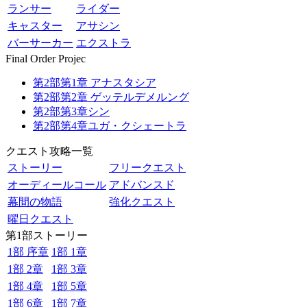
ランサー
ライダー
キャスター
アサシン
バーサーカー
エクストラ
Final Order Projec
第2部第1章 アナスタシア
第2部第2章 ゲッテルデメルング
第2部第3章シン
第2部第4章ユガ・クシェートラ
クエスト攻略一覧
ストーリー
フリークエスト
オーディールコール
アドバンスド
幕間の物語
強化クエスト
曜日クエスト
第1部ストーリー
1部 序章
1部 1章
1部 2章
1部 3章
1部 4章
1部 5章
1部 6章
1部 7章