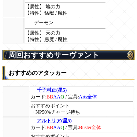
【属性】 地の力
【特性】猛獣 / 魔性
デーモン
【属性】 天の力
【特性】悪魔 / 魔性
周回おすすめサーヴァント
おすすめのアタッカー
千子村正(星5)
カード:
BB
AA
Q
/
宝具:
Arts全体
おすすめポイント
・NP50%チャージ持ち
アルトリア(星5)
カード:
BB
AA
Q
/
宝具:
Buster全体
おすすめポイント