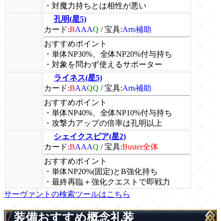
・対魔力持ちとは相性が悪い
孔明(星5)
カード:
B
AAA
Q
/
宝具:
Arts補助
おすすめポイント
・単体NP30%、全体NP20%付与持ち
・対象を問わず使えるサポーター
ライネス(星5)
カード:
B
AA
QQ
/
宝具:
Arts補助
おすすめポイント
・単体NP40%、全体NP10%付与持ち
・攻撃力アップの倍率は孔明以上
シェイクスピア(星2)
カード:
B
AAA
Q
/
宝具:
Buster全体
おすすめポイント
・単体NP20%(固定)とB強化持ち
・最終再臨＋強化クエストで即戦力
サーヴァントの検索ツールはこちら
装備おすすめ概念礼装