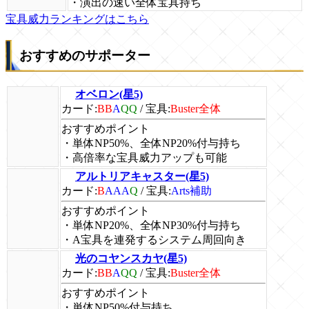
・演出の速い全体宝具持ち
宝具威力ランキングはこちら
おすすめのサポーター
オベロン(星5)
カード:
BB
A
QQ
/
宝具:
Buster全体
おすすめポイント
・単体NP50%、全体NP20%付与持ち
・高倍率な宝具威力アップも可能
アルトリアキャスター(星5)
カード:
B
AAA
Q
/
宝具:
Arts補助
おすすめポイント
・単体NP20%、全体NP30%付与持ち
・A宝具を連発するシステム周回向き
光のコヤンスカヤ(星5)
カード:
BB
A
QQ
/
宝具:
Buster全体
おすすめポイント
・単体NP50%付与持ち