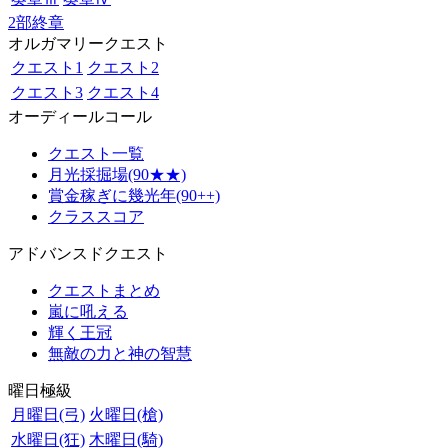
2部終章
オルガマリークエスト
クエスト1
クエスト2
クエスト3
クエスト4
オーディールコール
クエスト一覧
月光採掘場(90★★)
賞金稼ぎに幾光年(90++)
クラススコア
アドバンスドクエスト
クエストまとめ
嵐に吼える
輝く王冠
無敵の力と神の智慧
曜日極級
月曜日(弓)
火曜日(槍)
水曜日(狂)
木曜日(騎)