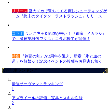
リリース
巨大メカで撃ちまくる爽快シューティングゲ
ーム『終末のタイタン：ラストラッシュ』リリース！
コラボ
ついに虎王＆影虎が来た！『鋼嵐 - メカラシ』
で「魔神英雄伝ワタル」コラボ後半が開催！
特集
『鈴蘭の剣』が2周年を迎え、新章「氷と血の
道」を解禁ッ！記念イベントの報酬もお見逃し無く！
攻略記事ランキング
最強サーヴァントランキング
1
アズライールの評価｜宝具とスキル性能
2