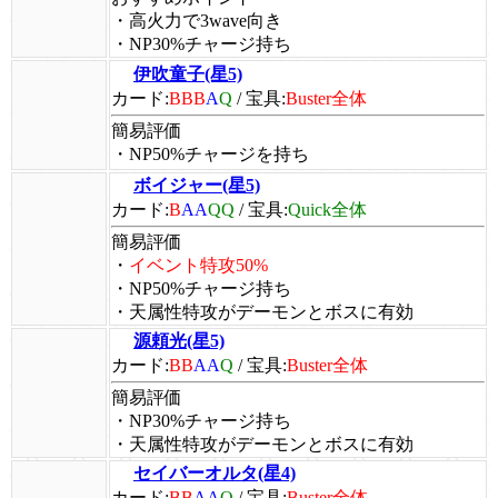
・高火力で3wave向き
・NP30%チャージ持ち
伊吹童子(星5)
カード:
BBB
A
Q
/
宝具:
Buster全体
簡易評価
・NP50%チャージを持ち
ボイジャー(星5)
カード:
B
AA
QQ
/
宝具:
Quick全体
簡易評価
・
イベント特攻50%
・NP50%チャージ持ち
・天属性特攻がデーモンとボスに有効
源頼光(星5)
カード:
BB
AA
Q
/
宝具:
Buster全体
簡易評価
・NP30%チャージ持ち
・天属性特攻がデーモンとボスに有効
セイバーオルタ(星4)
カード:
BB
AA
Q
/
宝具:
Buster全体