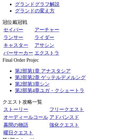
グランドグラフ解説
グランドの変え方
冠位戴冠戦
セイバー
アーチャー
ランサー
ライダー
キャスター
アサシン
バーサーカー
エクストラ
Final Order Projec
第2部第1章 アナスタシア
第2部第2章 ゲッテルデメルング
第2部第3章シン
第2部第4章ユガ・クシェートラ
クエスト攻略一覧
ストーリー
フリークエスト
オーディールコール
アドバンスド
幕間の物語
強化クエスト
曜日クエスト