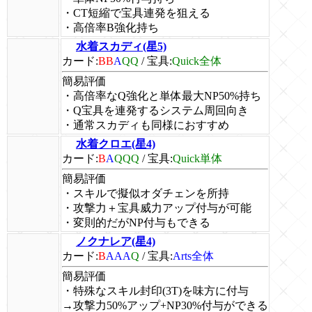
・CT短縮で宝具連発を狙える
・高倍率B強化持ち
水着スカディ(星5)
カード:
BB
A
QQ
/
宝具:
Quick全体
簡易評価
・高倍率なQ強化と単体最大NP50%持ち
・Q宝具を連発するシステム周回向き
・通常スカディも同様におすすめ
水着クロエ(星4)
カード:
B
A
QQQ
/
宝具:
Quick単体
簡易評価
・スキルで擬似オダチェンを所持
・攻撃力＋宝具威力アップ付与が可能
・変則的だがNP付与もできる
ノクナレア(星4)
カード:
B
AAA
Q
/
宝具:
Arts全体
簡易評価
・特殊なスキル封印(3T)を味方に付与
→攻撃力50%アップ+NP30%付与ができる