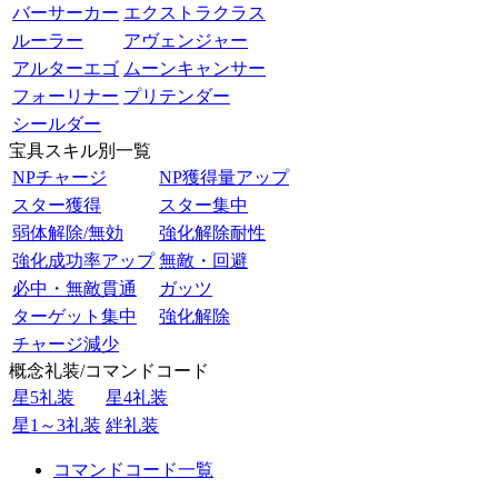
バーサーカー
エクストラクラス
ルーラー
アヴェンジャー
アルターエゴ
ムーンキャンサー
フォーリナー
プリテンダー
シールダー
宝具スキル別一覧
NPチャージ
NP獲得量アップ
スター獲得
スター集中
弱体解除/無効
強化解除耐性
強化成功率アップ
無敵・回避
必中・無敵貫通
ガッツ
ターゲット集中
強化解除
チャージ減少
概念礼装/コマンドコード
星5礼装
星4礼装
星1～3礼装
絆礼装
コマンドコード一覧