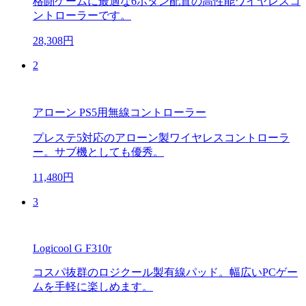
格闘ゲームに最適な6ボタン配置の高性能ワイヤレスコ
ントローラーです。
28,308円
2
アローン PS5用無線コントローラー
プレステ5対応のアローン製ワイヤレスコントローラ
ー。サブ機としても優秀。
11,480円
3
Logicool G F310r
コスパ抜群のロジクール製有線パッド。幅広いPCゲー
ムを手軽に楽しめます。