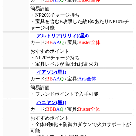
簡易評価
・NP20%チャージ持ち
・宝具を含むB攻撃した敵1体あたりNP10%チ
ャージ可能
アルトリア(リリィ)(星4)
カード:
BB
AA
Q
/
宝具:
Buster全体
おすすめポイント
・NP20%チャージ持ち
・宝具レベルが高ければ高火力
イアソン(星1)
カード:
BB
AA
Q
/
宝具:
Arts全体
簡易評価
・フレンドポイントで入手可能
バニヤン(星1)
カード:
BBB
A
Q
/
宝具:
Buster全体
おすすめポイント
・全体B強化＋防御力ダウンで火力サポートが
可能