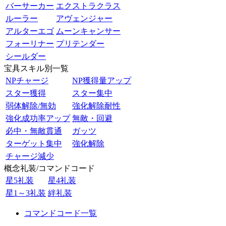
バーサーカー
エクストラクラス
ルーラー
アヴェンジャー
アルターエゴ
ムーンキャンサー
フォーリナー
プリテンダー
シールダー
宝具スキル別一覧
NPチャージ
NP獲得量アップ
スター獲得
スター集中
弱体解除/無効
強化解除耐性
強化成功率アップ
無敵・回避
必中・無敵貫通
ガッツ
ターゲット集中
強化解除
チャージ減少
概念礼装/コマンドコード
星5礼装
星4礼装
星1～3礼装
絆礼装
コマンドコード一覧