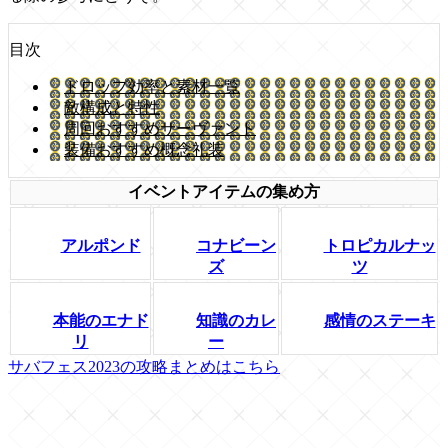
目次
ドロップ効率と素材一覧
敵構成と特性
周回おすすめサーヴァント
装備おすすめ概念礼装
イベントアイテムの集め方
アルポンド
コナビーン
トロピカルナッ
ズ
ツ
本能のエナド
知識のカレ
感情のステーキ
リ
ー
サバフェス2023の攻略まとめはこちら