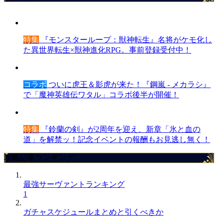
特集
『モンスターループ：獣神転生』名将がケモ化し
た異世界転生×獣神進化RPG。事前登録受付中！
コラボ
ついに虎王＆影虎が来た！『鋼嵐 - メカラシ』
で「魔神英雄伝ワタル」コラボ後半が開催！
特集
『鈴蘭の剣』が2周年を迎え、新章「氷と血の
道」を解禁ッ！記念イベントの報酬もお見逃し無く！
攻略記事ランキング
最強サーヴァントランキング
1
ガチャスケジュールまとめと引くべきか