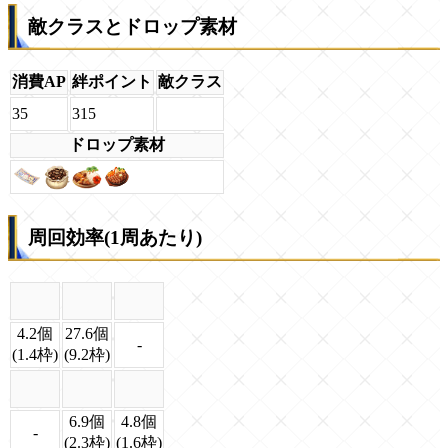
敵クラスとドロップ素材
消費AP
絆ポイント
敵クラス
35
315
ドロップ素材
周回効率(1周あたり)
4.2個
27.6個
-
(1.4枠)
(9.2枠)
6.9個
4.8個
-
(2.3枠)
(1.6枠)