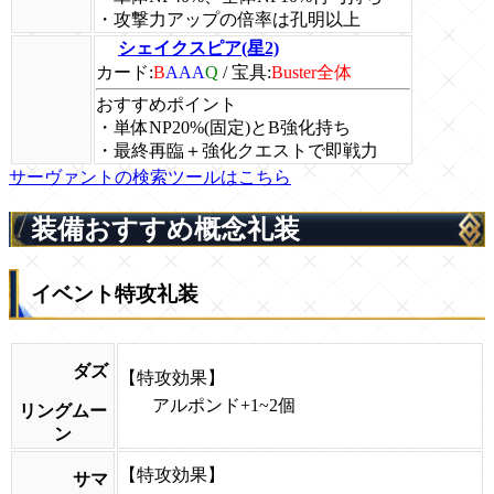
・攻撃力アップの倍率は孔明以上
シェイクスピア(星2)
カード:
B
AAA
Q
/
宝具:
Buster全体
おすすめポイント
・単体NP20%(固定)とB強化持ち
・最終再臨＋強化クエストで即戦力
サーヴァントの検索ツールはこちら
装備おすすめ概念礼装
イベント特攻礼装
ダズ
【特攻効果】
アルポンド+1~2個
リングムー
ン
【特攻効果】
サマ