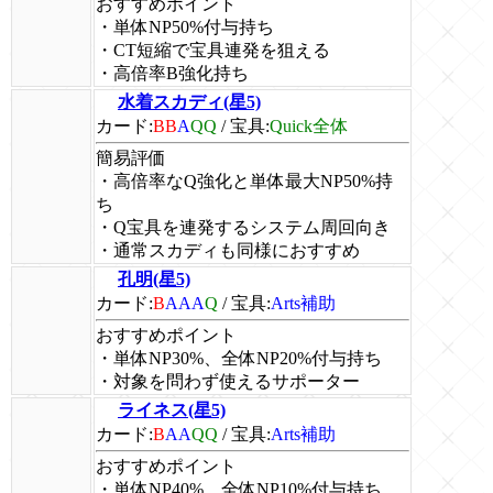
おすすめポイント
・単体NP50%付与持ち
・CT短縮で宝具連発を狙える
・高倍率B強化持ち
水着スカディ(星5)
カード:
BB
A
QQ
/
宝具:
Quick全体
簡易評価
・高倍率なQ強化と単体最大NP50%持
ち
・Q宝具を連発するシステム周回向き
・通常スカディも同様におすすめ
孔明(星5)
カード:
B
AAA
Q
/
宝具:
Arts補助
おすすめポイント
・単体NP30%、全体NP20%付与持ち
・対象を問わず使えるサポーター
ライネス(星5)
カード:
B
AA
QQ
/
宝具:
Arts補助
おすすめポイント
・単体NP40%、全体NP10%付与持ち