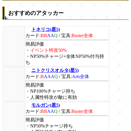
おすすめのアタッカー
トネリコ(星5)
カード:
BB
AA
Q
/
宝具:
Buster全体
簡易評価
・
イベント特攻50%
・NP50%チャージ+全体NP50%付与持
ち
ニトクリスオルタ(星5)
カード:
B
AAA
Q
/
宝具:
Arts全体
簡易評価
・NP100%チャージ持ち
・人属性特攻が敵に有効
モルガン(星5)
カード:
BB
AA
Q
/
宝具:
Buster全体
簡易評価
・NP50%チャージ持ち