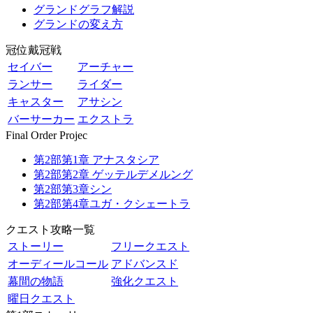
グランドグラフ解説
グランドの変え方
冠位戴冠戦
セイバー
アーチャー
ランサー
ライダー
キャスター
アサシン
バーサーカー
エクストラ
Final Order Projec
第2部第1章 アナスタシア
第2部第2章 ゲッテルデメルング
第2部第3章シン
第2部第4章ユガ・クシェートラ
クエスト攻略一覧
ストーリー
フリークエスト
オーディールコール
アドバンスド
幕間の物語
強化クエスト
曜日クエスト