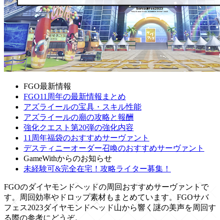
FGO最新情報
FGO11周年の最新情報まとめ
アズライールの宝具・スキル性能
アズライールの廟の攻略と報酬
強化クエスト第20弾の強化内容
11周年福袋のおすすめサーヴァント
デスティニーオーダー召喚のおすすめサーヴァント
GameWithからのお知らせ
未経験可&完全在宅！攻略ライター募集！
FGOのダイヤモンドヘッドの周回おすすめサーヴァントで
す。周回効率やドロップ素材もまとめています。FGOサバ
フェス2023ダイヤモンドヘッド山から響く謎の美声を周回す
る際の参考にどうぞ。