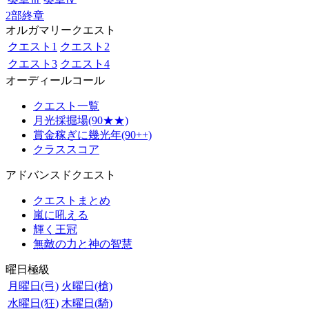
2部終章
オルガマリークエスト
クエスト1
クエスト2
クエスト3
クエスト4
オーディールコール
クエスト一覧
月光採掘場(90★★)
賞金稼ぎに幾光年(90++)
クラススコア
アドバンスドクエスト
クエストまとめ
嵐に吼える
輝く王冠
無敵の力と神の智慧
曜日極級
月曜日(弓)
火曜日(槍)
水曜日(狂)
木曜日(騎)