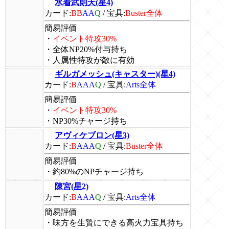
水着武則天(星4)
カード:
BB
AA
Q
/
宝具:
Buster全体
簡易評価
・
イベント特攻30%
・全体NP20%付与持ち
・人属性特攻が敵に有効
ギルガメッシュ(キャスター)(星4)
カード:
B
AAA
Q
/
宝具:
Arts全体
簡易評価
・
イベント特攻30%
・NP30%チャージ持ち
アヴィケブロン(星3)
カード:
B
AAA
Q
/
宝具:
Buster全体
簡易評価
・約80%のNPチャージ持ち
陳宮(星2)
カード:
B
AAA
Q
/
宝具:
Arts全体
簡易評価
・味方を生贄にできる高火力宝具持ち