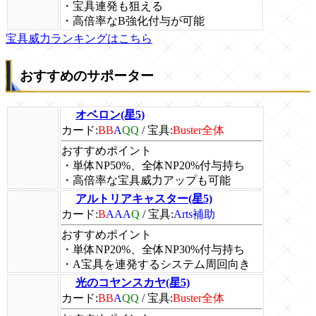
・宝具連発も狙える
・高倍率なB強化付与が可能
宝具威力ランキングはこちら
おすすめのサポーター
オベロン(星5)
カード:
BB
A
QQ
/
宝具:
Buster全体
おすすめポイント
・単体NP50%、全体NP20%付与持ち
・高倍率な宝具威力アップも可能
アルトリアキャスター(星5)
カード:
B
AAA
Q
/
宝具:
Arts補助
おすすめポイント
・単体NP20%、全体NP30%付与持ち
・A宝具を連発するシステム周回向き
光のコヤンスカヤ(星5)
カード:
BB
A
QQ
/
宝具:
Buster全体