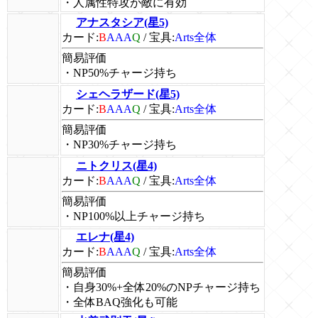
・人属性特攻が敵に有効
アナスタシア(星5)
カード:
B
AAA
Q
/
宝具:
Arts全体
簡易評価
・NP50%チャージ持ち
シェヘラザード(星5)
カード:
B
AAA
Q
/
宝具:
Arts全体
簡易評価
・NP30%チャージ持ち
ニトクリス(星4)
カード:
B
AAA
Q
/
宝具:
Arts全体
簡易評価
・NP100%以上チャージ持ち
エレナ(星4)
カード:
B
AAA
Q
/
宝具:
Arts全体
簡易評価
・自身30%+全体20%のNPチャージ持ち
・全体BAQ強化も可能