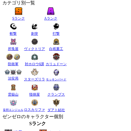
カテゴリ別一覧
Sランク
Aランク
斬撃
刺突
打撃
邪兎屋
ヴィクトリア
白祇重工
防衛軍
対ホロウ6課
カリュドーン
治安局
スターズリラ
モッキンバード
雲嶽山
怪啖屋
クランプス
ロスカリファ
ダアト結社
妄想エンジェル
ゼンゼロのキャラクター個別
Sランク