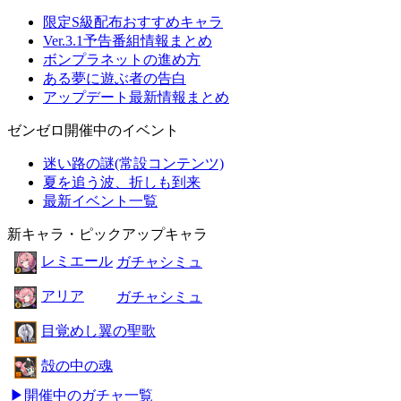
限定S級配布おすすめキャラ
Ver.3.1予告番組情報まとめ
ボンプラネットの進め方
ある夢に遊ぶ者の告白
アップデート最新情報まとめ
ゼンゼロ開催中のイベント
迷い路の謎(常設コンテンツ)
夏を追う波、折しも到来
最新イベント一覧
新キャラ・ピックアップキャラ
レミエール
ガチャシミュ
アリア
ガチャシミュ
目覚めし翼の聖歌
殻の中の魂
▶開催中のガチャ一覧