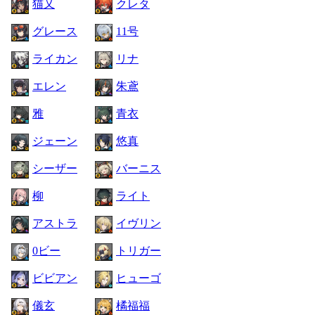
猫又
クレタ
グレース
11号
ライカン
リナ
エレン
朱鳶
雅
青衣
ジェーン
悠真
シーザー
バーニス
柳
ライト
アストラ
イヴリン
0ビー
トリガー
ビビアン
ヒューゴ
儀玄
橘福福