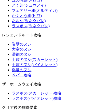
ほのお組(メロコ)
どく組(シュウメイ)
フェアリー組(オルティガ)
かくとう組(ビワ)
ネルケ(※ネタバレ)
ラスボス(※ネタバレ)
レジェンドルート攻略
岩壁のヌシ
大空のヌシ
潜鋼のヌシ
土震のヌシ(スカーレット)
土震のヌシ(バイオレット)
偽竜のヌシ
ペパー攻略
ザ・ホームウェイ攻略
ラスボス(スカーレット)攻略
ラスボス(バイオレット)攻略
クリア後の攻略要素