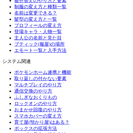
着せ替えのやり方と要素
制服の変え方と種類一覧
名前は変更できる？
髪型の変え方と一覧
プロフィールの変え方
登場キャラ・人物一覧
主人公の名前と見た目
ブティック(服屋)の場所
エモート一覧と入手方法
システム関連
ポケモンホーム連携と機能
取り返しの付かない要素
マルチプレイのやり方
通信交換のやり方
ふしぎなおくりもの
ロックオンのやり方
おまかせ回復のやり方
スマホカバーの変え方
育て屋(預かり屋)はある？
ボックスの拡張方法