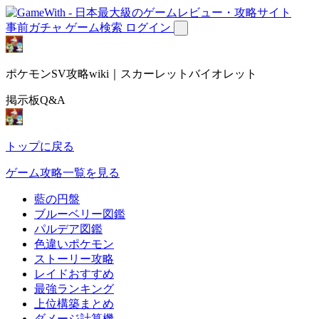
事前ガチャ
ゲーム検索
ログイン
ポケモンSV攻略wiki｜スカーレットバイオレット
掲示板Q&A
トップに戻る
ゲーム攻略一覧を見る
藍の円盤
ブルーベリー図鑑
パルデア図鑑
色違いポケモン
ストーリー攻略
レイドおすすめ
最強ランキング
上位構築まとめ
ダメージ計算機