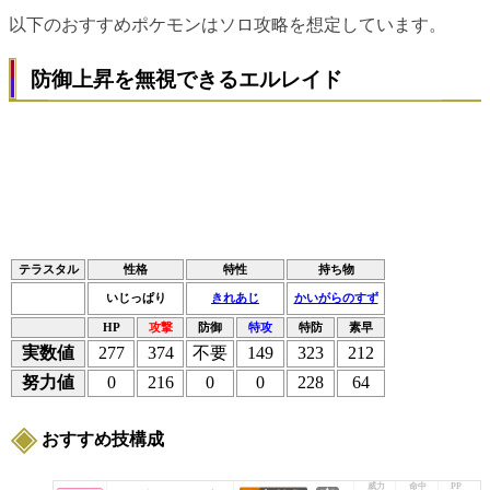
以下のおすすめポケモンはソロ攻略を想定しています。
防御上昇を無視できるエルレイド
テラスタル
性格
特性
持ち物
いじっぱり
きれあじ
かいがらのすず
HP
攻撃
防御
特攻
特防
素早
実数値
277
374
不要
149
323
212
努力値
0
216
0
0
228
64
おすすめ技構成