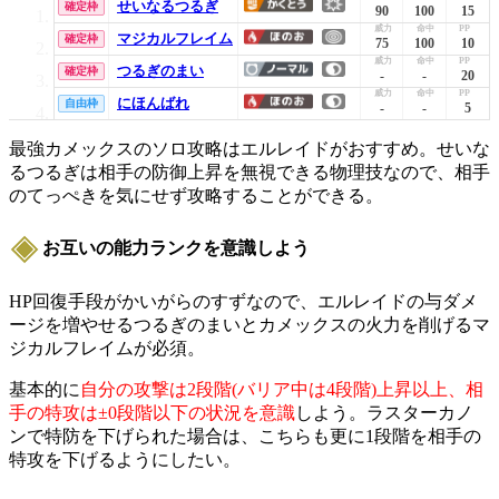
せいなるつるぎ
確定枠
90
100
15
マジカルフレイム
確定枠
75
100
10
つるぎのまい
確定枠
-
-
20
にほんばれ
自由枠
-
-
5
最強カメックスのソロ攻略はエルレイドがおすすめ。
せいな
るつるぎ
は相手の防御上昇を無視できる物理技なので、相手
の
てっぺき
を気にせず攻略することができる。
お互いの能力ランクを意識しよう
HP回復手段が
かいがらのすず
なので、エルレイドの与ダメ
ージを増やせる
つるぎのまい
とカメックスの火力を削げる
マ
ジカルフレイム
が必須。
基本的に
自分の攻撃は2段階(バリア中は4段階)上昇以上、相
手の特攻は±0段階以下の状況を意識
しよう。
ラスターカノ
ン
で特防を下げられた場合は、こちらも更に1段階を相手の
特攻を下げるようにしたい。