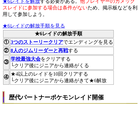
★6レイドを解放
する必要がある。
他プレイヤーのカメック
スレイドに参加する場合は条件がない
ため、掲示板などを利
用して参加しよう。
★6レイドの解放手順を見る
★6レイドの解放手順
①
3つのストーリークリア
でエンディングを見る
②
8人のジムリーダーと再戦
する
学校最強大会
をクリアする
③
└クリア後にジニアから連絡がくる
★4以上のレイドを10回クリアする
④
└クリア後にジニアから連絡がきて★6解放
歴代パートナーポケモンレイド開催