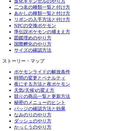
進化キャンセルのやり方
二つ名の種類一覧と付け方
あかしの種類一覧と付け方
リボンの入手方法と付け方
NPCの交換ポケモン
準伝説ポケモンの捕まえ方
図鑑埋めのやり方
国際孵化のやり方
サイズの確認方法
ストーリー・マップ
ポケモンライドの解放条件
時間の変更とペナルティ
夜にする方法と夜ポケモン
天気(天候)の変え方
競りの商品一覧と更新方法
秘密のメニューのヒント
バッジの確認方法と効果
なみのりのやり方
ダッシュのやり方
かっくうのやり方