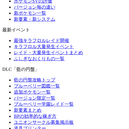
ポケモンSVの評価
バージョン毎の違い
新ポケモン一覧
新要素・新システム
最新イベント
最強キラフロルレイド開催
キラフロル大量発生イベント
レイド・大量発生イベントまとめ
ふしぎなおくりもの一覧
DLC「藍の円盤」
藍の円盤攻略トップ
ブルーベリー図鑑一覧
追加ポケモン一覧
バージョン限定一覧
ブルーベリー学園レイド一覧
新要素まとめ
BPの効率的な稼ぎ方
ユニオンサークル募集掲示板
道具プリンター