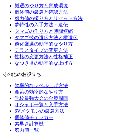
厳選のやり方と育成環境
個体値の厳選と確認方法
努力値の振り方とリセット方法
夢特性の入手方法・遺伝
タマゴの作り方と時間短縮
タマゴ技の遺伝方法と横遺伝
孵化厳選の効率的なやり方
テラスタイプの変更方法
性格の変更方法と性格補正
なつき度の効率的な上げ方
その他のお役立ち
効率的なレベル上げ方法
金策の効率的なやり方
学校最強大会の金策周回
オシャボ一覧と入手方法
6Vメタモンの厳選方法
個体値チェッカー
素早さ計算機
努力値一覧