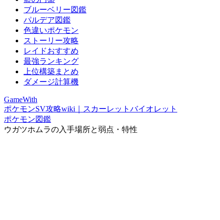
ブルーベリー図鑑
パルデア図鑑
色違いポケモン
ストーリー攻略
レイドおすすめ
最強ランキング
上位構築まとめ
ダメージ計算機
GameWith
ポケモンSV攻略wiki｜スカーレットバイオレット
ポケモン図鑑
ウガツホムラの入手場所と弱点・特性