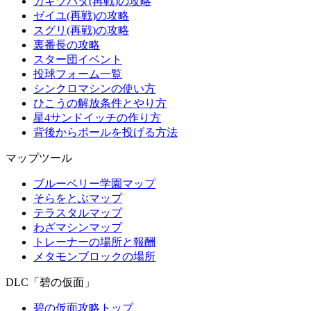
カキツバタ(再戦)の攻略
ゼイユ(再戦)の攻略
スグリ(再戦)の攻略
裏番長の攻略
スター団イベント
投球フォーム一覧
シンクロマシンの使い方
ひこうの解放条件とやり方
星4サンドイッチの作り方
背後からボールを投げる方法
マップツール
ブルーベリー学園マップ
そらをとぶマップ
テラスタルマップ
わざマシンマップ
トレーナーの場所と報酬
メタモンブロックの場所
DLC「碧の仮面」
碧の仮面攻略トップ