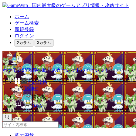
ホーム
ゲーム検索
新規登録
ログイン
2カラム
3カラム
ポケモンSV攻略wiki｜スカーレットバイオレット
他の攻略
Twitter
掲示板
Q&A
藍の円盤