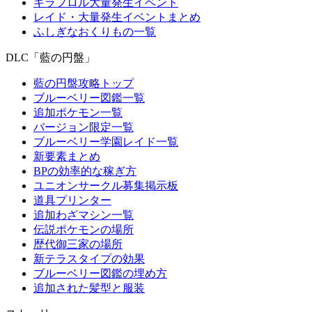
キラフロル大量発生イベント
レイド・大量発生イベントまとめ
ふしぎなおくりもの一覧
DLC「藍の円盤」
藍の円盤攻略トップ
ブルーベリー図鑑一覧
追加ポケモン一覧
バージョン限定一覧
ブルーベリー学園レイド一覧
新要素まとめ
BPの効率的な稼ぎ方
ユニオンサークル募集掲示板
道具プリンター
追加わざマシン一覧
伝説ポケモンの場所
歴代御三家の場所
新テラスタイプの効果
ブルーベリー図鑑の埋め方
追加された髪型と服装