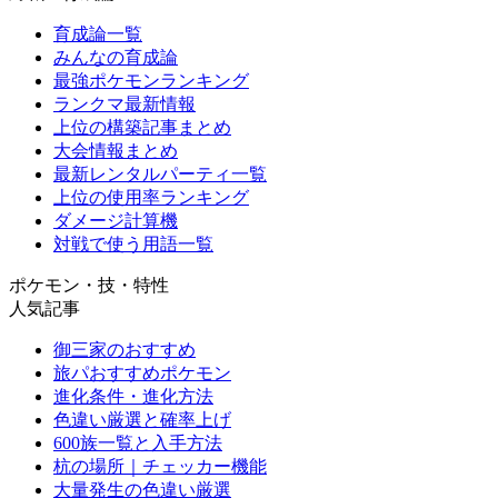
育成論一覧
みんなの育成論
最強ポケモンランキング
ランクマ最新情報
上位の構築記事まとめ
大会情報まとめ
最新レンタルパーティ一覧
上位の使用率ランキング
ダメージ計算機
対戦で使う用語一覧
ポケモン・技・特性
人気記事
御三家のおすすめ
旅パおすすめポケモン
進化条件・進化方法
色違い厳選と確率上げ
600族一覧と入手方法
杭の場所｜チェッカー機能
大量発生の色違い厳選