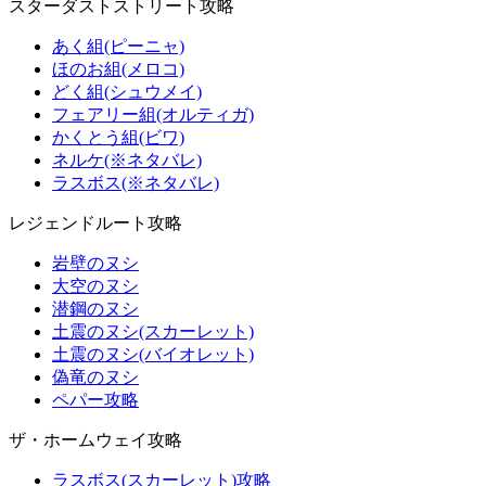
スターダストストリート攻略
あく組(ピーニャ)
ほのお組(メロコ)
どく組(シュウメイ)
フェアリー組(オルティガ)
かくとう組(ビワ)
ネルケ(※ネタバレ)
ラスボス(※ネタバレ)
レジェンドルート攻略
岩壁のヌシ
大空のヌシ
潜鋼のヌシ
土震のヌシ(スカーレット)
土震のヌシ(バイオレット)
偽竜のヌシ
ペパー攻略
ザ・ホームウェイ攻略
ラスボス(スカーレット)攻略