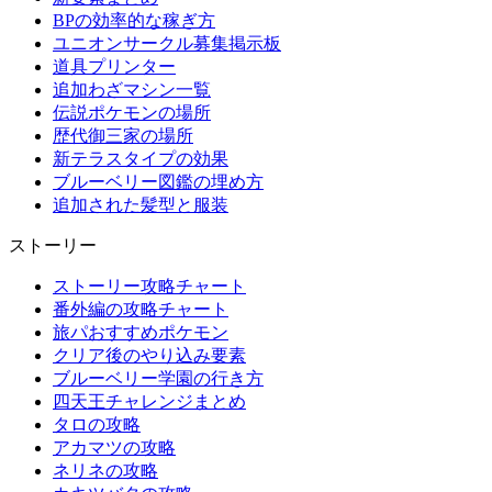
BPの効率的な稼ぎ方
ユニオンサークル募集掲示板
道具プリンター
追加わざマシン一覧
伝説ポケモンの場所
歴代御三家の場所
新テラスタイプの効果
ブルーベリー図鑑の埋め方
追加された髪型と服装
ストーリー
ストーリー攻略チャート
番外編の攻略チャート
旅パおすすめポケモン
クリア後のやり込み要素
ブルーベリー学園の行き方
四天王チャレンジまとめ
タロの攻略
アカマツの攻略
ネリネの攻略