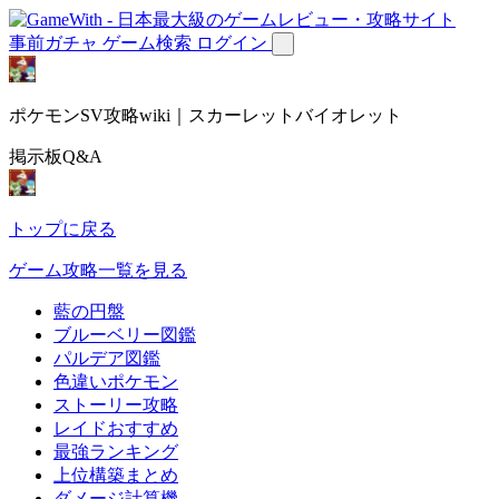
事前ガチャ
ゲーム検索
ログイン
ポケモンSV攻略wiki｜スカーレットバイオレット
掲示板Q&A
トップに戻る
ゲーム攻略一覧を見る
藍の円盤
ブルーベリー図鑑
パルデア図鑑
色違いポケモン
ストーリー攻略
レイドおすすめ
最強ランキング
上位構築まとめ
ダメージ計算機