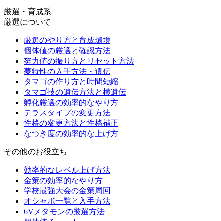
厳選・育成系
厳選について
厳選のやり方と育成環境
個体値の厳選と確認方法
努力値の振り方とリセット方法
夢特性の入手方法・遺伝
タマゴの作り方と時間短縮
タマゴ技の遺伝方法と横遺伝
孵化厳選の効率的なやり方
テラスタイプの変更方法
性格の変更方法と性格補正
なつき度の効率的な上げ方
その他のお役立ち
効率的なレベル上げ方法
金策の効率的なやり方
学校最強大会の金策周回
オシャボ一覧と入手方法
6Vメタモンの厳選方法