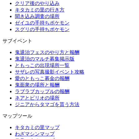
クリア後のやり込み
キタカミの里の行き方
聞き込み調査の場所
ゼイユの手持ちポケモン
スグリの手持ちポケモン
サブイベント
鬼退治フェスのやり方と報酬
鬼退治のマルチ募集掲示版
ともっこの出現場所一覧
サザレの写真撮影イベント攻略
愛のともっこ募金の報酬
鬼面衆の場所と報酬
ラブラブカップルの報酬
ネアとビリオの場所
ジニアからタマゴを貰う方法
マップツール
キタカミの里マップ
わざマシンマップ