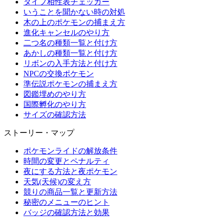
タイプ相性表チェッカー
いうことを聞かない時の対処
木の上のポケモンの捕まえ方
進化キャンセルのやり方
二つ名の種類一覧と付け方
あかしの種類一覧と付け方
リボンの入手方法と付け方
NPCの交換ポケモン
準伝説ポケモンの捕まえ方
図鑑埋めのやり方
国際孵化のやり方
サイズの確認方法
ストーリー・マップ
ポケモンライドの解放条件
時間の変更とペナルティ
夜にする方法と夜ポケモン
天気(天候)の変え方
競りの商品一覧と更新方法
秘密のメニューのヒント
バッジの確認方法と効果