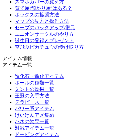
スマホカバーの変え方
育て屋(預かり屋)はある？
ボックスの拡張方法
マップの見方と操作方法
セーブのバックアップ/復元
ユニオンサークルのやり方
誕生日の登録とプレゼント
空飛ぶピカチュウの受け取り方
アイテム情報
アイテム一覧
進化石・進化アイテム
ボールの種類一覧
ミントの効果一覧
王冠の入手方法
テラピース一覧
パワー系アイテム
けいけんアメ集め
ハネの効果一覧
対戦アイテム一覧
ドーピングアイテム