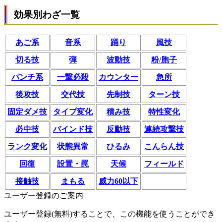
効果別わざ一覧
あご系
音系
踊り
風技
切る技
弾
波動技
粉/胞子
パンチ系
一撃必殺
カウンター
急所
後攻技
交代技
先制技
ターン技
固定ダメ技
タイプ変化
積み技
特性変化
必中技
バインド技
反動技
連続攻撃技
ランク変化
状態異常
ひるみ
こんらん技
回復
設置・罠
天候
フィールド
接触技
まもる
威力60以下
ユーザー登録のご案内
ユーザー登録(無料)することで、この機能を使うことができ