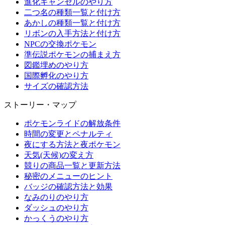
進化キャンセルのやり方
二つ名の種類一覧と付け方
あかしの種類一覧と付け方
リボンの入手方法と付け方
NPCの交換ポケモン
準伝説ポケモンの捕まえ方
図鑑埋めのやり方
国際孵化のやり方
サイズの確認方法
ストーリー・マップ
ポケモンライドの解放条件
時間の変更とペナルティ
夜にする方法と夜ポケモン
天気(天候)の変え方
競りの商品一覧と更新方法
秘密のメニューのヒント
バッジの確認方法と効果
なみのりのやり方
ダッシュのやり方
かっくうのやり方