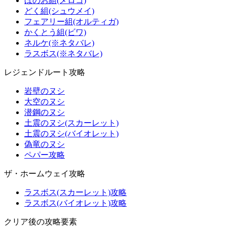
ほのお組(メロコ)
どく組(シュウメイ)
フェアリー組(オルティガ)
かくとう組(ビワ)
ネルケ(※ネタバレ)
ラスボス(※ネタバレ)
レジェンドルート攻略
岩壁のヌシ
大空のヌシ
潜鋼のヌシ
土震のヌシ(スカーレット)
土震のヌシ(バイオレット)
偽竜のヌシ
ペパー攻略
ザ・ホームウェイ攻略
ラスボス(スカーレット)攻略
ラスボス(バイオレット)攻略
クリア後の攻略要素