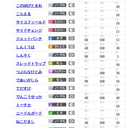
このゆびとまれ
-
-
20
こらえる
-
-
10
サイコフィールド
-
-
10
サイドチェンジ
-
-
15
ジェットパンチ
60
100
15
しんくうは
40
100
30
しんそく
80
100
5
スレッドトラップ
-
-
10
つぶらなひとみ
-
100
30
であいがしら
90
100
10
てだすけ
-
-
20
でんこうせっか
40
100
30
トーチカ
-
-
10
ニードルガード
-
-
10
ねこだまし
40
100
10