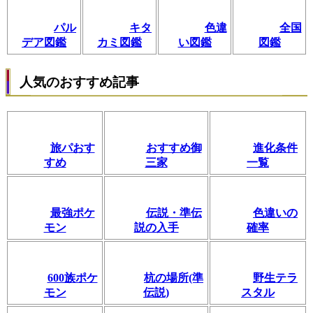
パル
キタ
色違
全国
デア図鑑
カミ図鑑
い図鑑
図鑑
人気のおすすめ記事
旅パおす
おすすめ御
進化条件
すめ
三家
一覧
最強ポケ
伝説・準伝
色違いの
モン
説の入手
確率
600族ポケ
杭の場所(準
野生テラ
モン
伝説)
スタル