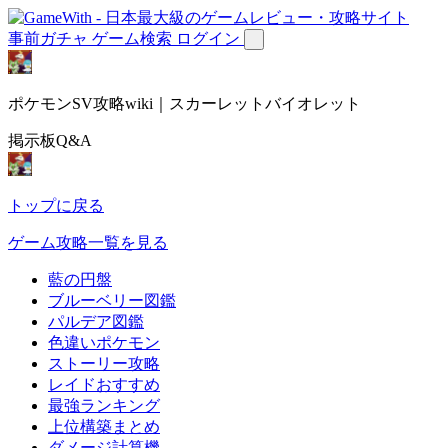
事前ガチャ
ゲーム検索
ログイン
ポケモンSV攻略wiki｜スカーレットバイオレット
掲示板Q&A
トップに戻る
ゲーム攻略一覧を見る
藍の円盤
ブルーベリー図鑑
パルデア図鑑
色違いポケモン
ストーリー攻略
レイドおすすめ
最強ランキング
上位構築まとめ
ダメージ計算機