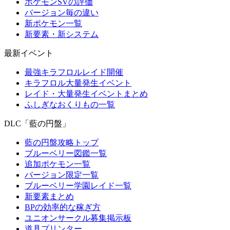
ポケモンSVの評価
バージョン毎の違い
新ポケモン一覧
新要素・新システム
最新イベント
最強キラフロルレイド開催
キラフロル大量発生イベント
レイド・大量発生イベントまとめ
ふしぎなおくりもの一覧
DLC「藍の円盤」
藍の円盤攻略トップ
ブルーベリー図鑑一覧
追加ポケモン一覧
バージョン限定一覧
ブルーベリー学園レイド一覧
新要素まとめ
BPの効率的な稼ぎ方
ユニオンサークル募集掲示板
道具プリンター