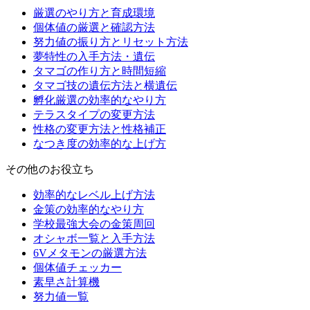
厳選のやり方と育成環境
個体値の厳選と確認方法
努力値の振り方とリセット方法
夢特性の入手方法・遺伝
タマゴの作り方と時間短縮
タマゴ技の遺伝方法と横遺伝
孵化厳選の効率的なやり方
テラスタイプの変更方法
性格の変更方法と性格補正
なつき度の効率的な上げ方
その他のお役立ち
効率的なレベル上げ方法
金策の効率的なやり方
学校最強大会の金策周回
オシャボ一覧と入手方法
6Vメタモンの厳選方法
個体値チェッカー
素早さ計算機
努力値一覧