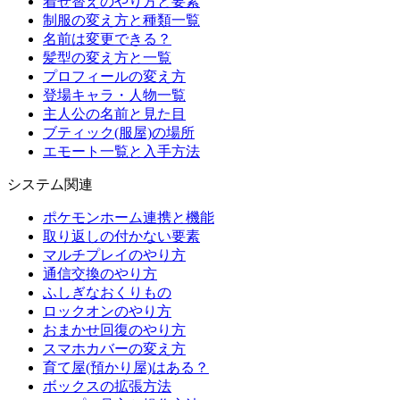
着せ替えのやり方と要素
制服の変え方と種類一覧
名前は変更できる？
髪型の変え方と一覧
プロフィールの変え方
登場キャラ・人物一覧
主人公の名前と見た目
ブティック(服屋)の場所
エモート一覧と入手方法
システム関連
ポケモンホーム連携と機能
取り返しの付かない要素
マルチプレイのやり方
通信交換のやり方
ふしぎなおくりもの
ロックオンのやり方
おまかせ回復のやり方
スマホカバーの変え方
育て屋(預かり屋)はある？
ボックスの拡張方法