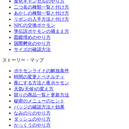
進化キャンセルのやり方
二つ名の種類一覧と付け方
あかしの種類一覧と付け方
リボンの入手方法と付け方
NPCの交換ポケモン
準伝説ポケモンの捕まえ方
図鑑埋めのやり方
国際孵化のやり方
サイズの確認方法
ストーリー・マップ
ポケモンライドの解放条件
時間の変更とペナルティ
夜にする方法と夜ポケモン
天気(天候)の変え方
競りの商品一覧と更新方法
秘密のメニューのヒント
バッジの確認方法と効果
なみのりのやり方
ダッシュのやり方
かっくうのやり方