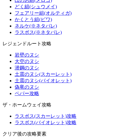
ほのお組(メロコ)
どく組(シュウメイ)
フェアリー組(オルティガ)
かくとう組(ビワ)
ネルケ(※ネタバレ)
ラスボス(※ネタバレ)
レジェンドルート攻略
岩壁のヌシ
大空のヌシ
潜鋼のヌシ
土震のヌシ(スカーレット)
土震のヌシ(バイオレット)
偽竜のヌシ
ペパー攻略
ザ・ホームウェイ攻略
ラスボス(スカーレット)攻略
ラスボス(バイオレット)攻略
クリア後の攻略要素