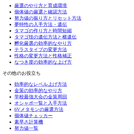
厳選のやり方と育成環境
個体値の厳選と確認方法
努力値の振り方とリセット方法
夢特性の入手方法・遺伝
タマゴの作り方と時間短縮
タマゴ技の遺伝方法と横遺伝
孵化厳選の効率的なやり方
テラスタイプの変更方法
性格の変更方法と性格補正
なつき度の効率的な上げ方
その他のお役立ち
効率的なレベル上げ方法
金策の効率的なやり方
学校最強大会の金策周回
オシャボ一覧と入手方法
6Vメタモンの厳選方法
個体値チェッカー
素早さ計算機
努力値一覧