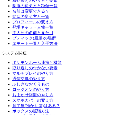
着せ替えのやり方と要素
制服の変え方と種類一覧
名前は変更できる？
髪型の変え方と一覧
プロフィールの変え方
登場キャラ・人物一覧
主人公の名前と見た目
ブティック(服屋)の場所
エモート一覧と入手方法
システム関連
ポケモンホーム連携と機能
取り返しの付かない要素
マルチプレイのやり方
通信交換のやり方
ふしぎなおくりもの
ロックオンのやり方
おまかせ回復のやり方
スマホカバーの変え方
育て屋(預かり屋)はある？
ボックスの拡張方法