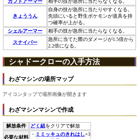
カブトアーマー
相手の技が急所に当たらなくなる。
自身の技が急所に当たりやすくなる。
きょううん
先頭にいると野生ポケモンが道具を持
つ確率が上がる。
シェルアーマー
相手の技が急所に当たらなくなる。
急所に当てた際のダメージが1.5倍から
スナイパー
2.2倍になる。
シャドークローの入手方法
わざマシンの場所マップ
アイコンタップで場所画像が開きます
わざマシンマシンで作成
解放条件
どく組
をクリアで解放
・
ミミッキュのきれはし
×3
必要な材料