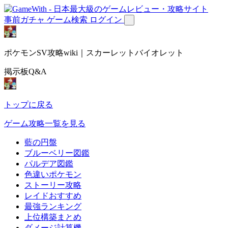
事前ガチャ
ゲーム検索
ログイン
ポケモンSV攻略wiki｜スカーレットバイオレット
掲示板Q&A
トップに戻る
ゲーム攻略一覧を見る
藍の円盤
ブルーベリー図鑑
パルデア図鑑
色違いポケモン
ストーリー攻略
レイドおすすめ
最強ランキング
上位構築まとめ
ダメージ計算機