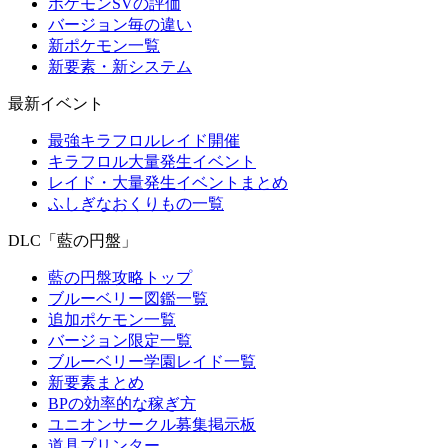
ポケモンSVの評価
バージョン毎の違い
新ポケモン一覧
新要素・新システム
最新イベント
最強キラフロルレイド開催
キラフロル大量発生イベント
レイド・大量発生イベントまとめ
ふしぎなおくりもの一覧
DLC「藍の円盤」
藍の円盤攻略トップ
ブルーベリー図鑑一覧
追加ポケモン一覧
バージョン限定一覧
ブルーベリー学園レイド一覧
新要素まとめ
BPの効率的な稼ぎ方
ユニオンサークル募集掲示板
道具プリンター