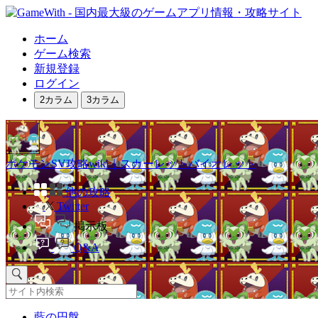
ホーム
ゲーム検索
新規登録
ログイン
2カラム
3カラム
ポケモンSV攻略wiki｜スカーレットバイオレット
他の攻略
Twitter
掲示板
Q&A
藍の円盤