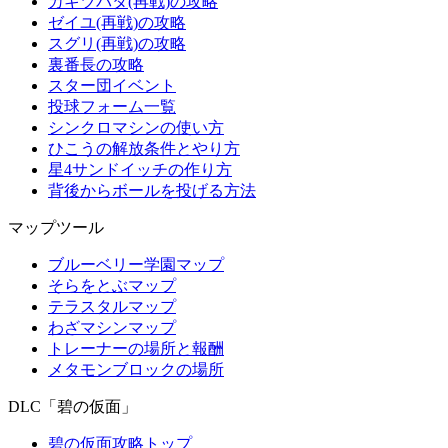
カキツバタ(再戦)の攻略
ゼイユ(再戦)の攻略
スグリ(再戦)の攻略
裏番長の攻略
スター団イベント
投球フォーム一覧
シンクロマシンの使い方
ひこうの解放条件とやり方
星4サンドイッチの作り方
背後からボールを投げる方法
マップツール
ブルーベリー学園マップ
そらをとぶマップ
テラスタルマップ
わざマシンマップ
トレーナーの場所と報酬
メタモンブロックの場所
DLC「碧の仮面」
碧の仮面攻略トップ