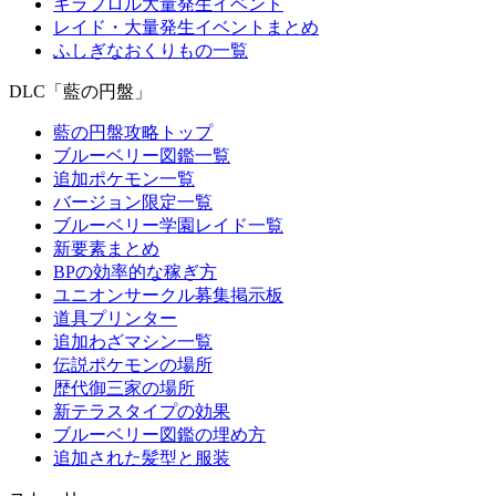
キラフロル大量発生イベント
レイド・大量発生イベントまとめ
ふしぎなおくりもの一覧
DLC「藍の円盤」
藍の円盤攻略トップ
ブルーベリー図鑑一覧
追加ポケモン一覧
バージョン限定一覧
ブルーベリー学園レイド一覧
新要素まとめ
BPの効率的な稼ぎ方
ユニオンサークル募集掲示板
道具プリンター
追加わざマシン一覧
伝説ポケモンの場所
歴代御三家の場所
新テラスタイプの効果
ブルーベリー図鑑の埋め方
追加された髪型と服装