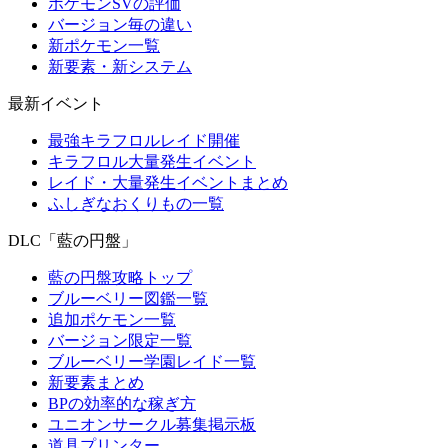
ポケモンSVの評価
バージョン毎の違い
新ポケモン一覧
新要素・新システム
最新イベント
最強キラフロルレイド開催
キラフロル大量発生イベント
レイド・大量発生イベントまとめ
ふしぎなおくりもの一覧
DLC「藍の円盤」
藍の円盤攻略トップ
ブルーベリー図鑑一覧
追加ポケモン一覧
バージョン限定一覧
ブルーベリー学園レイド一覧
新要素まとめ
BPの効率的な稼ぎ方
ユニオンサークル募集掲示板
道具プリンター