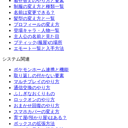
着せ替えのやり方と要素
制服の変え方と種類一覧
名前は変更できる？
髪型の変え方と一覧
プロフィールの変え方
登場キャラ・人物一覧
主人公の名前と見た目
ブティック(服屋)の場所
エモート一覧と入手方法
システム関連
ポケモンホーム連携と機能
取り返しの付かない要素
マルチプレイのやり方
通信交換のやり方
ふしぎなおくりもの
ロックオンのやり方
おまかせ回復のやり方
スマホカバーの変え方
育て屋(預かり屋)はある？
ボックスの拡張方法