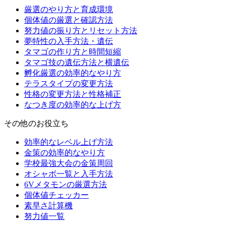
厳選のやり方と育成環境
個体値の厳選と確認方法
努力値の振り方とリセット方法
夢特性の入手方法・遺伝
タマゴの作り方と時間短縮
タマゴ技の遺伝方法と横遺伝
孵化厳選の効率的なやり方
テラスタイプの変更方法
性格の変更方法と性格補正
なつき度の効率的な上げ方
その他のお役立ち
効率的なレベル上げ方法
金策の効率的なやり方
学校最強大会の金策周回
オシャボ一覧と入手方法
6Vメタモンの厳選方法
個体値チェッカー
素早さ計算機
努力値一覧