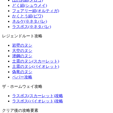
ほのお組(メロコ)
どく組(シュウメイ)
フェアリー組(オルティガ)
かくとう組(ビワ)
ネルケ(※ネタバレ)
ラスボス(※ネタバレ)
レジェンドルート攻略
岩壁のヌシ
大空のヌシ
潜鋼のヌシ
土震のヌシ(スカーレット)
土震のヌシ(バイオレット)
偽竜のヌシ
ペパー攻略
ザ・ホームウェイ攻略
ラスボス(スカーレット)攻略
ラスボス(バイオレット)攻略
クリア後の攻略要素