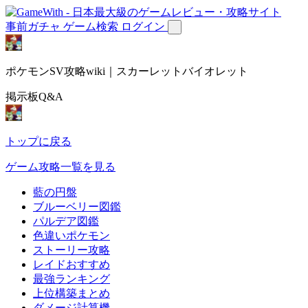
事前ガチャ
ゲーム検索
ログイン
ポケモンSV攻略wiki｜スカーレットバイオレット
掲示板Q&A
トップに戻る
ゲーム攻略一覧を見る
藍の円盤
ブルーベリー図鑑
パルデア図鑑
色違いポケモン
ストーリー攻略
レイドおすすめ
最強ランキング
上位構築まとめ
ダメージ計算機