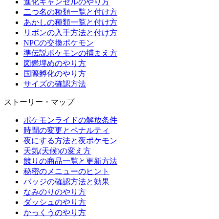
進化キャンセルのやり方
二つ名の種類一覧と付け方
あかしの種類一覧と付け方
リボンの入手方法と付け方
NPCの交換ポケモン
準伝説ポケモンの捕まえ方
図鑑埋めのやり方
国際孵化のやり方
サイズの確認方法
ストーリー・マップ
ポケモンライドの解放条件
時間の変更とペナルティ
夜にする方法と夜ポケモン
天気(天候)の変え方
競りの商品一覧と更新方法
秘密のメニューのヒント
バッジの確認方法と効果
なみのりのやり方
ダッシュのやり方
かっくうのやり方