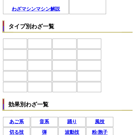
わざマシンマシン解説
タイプ別わざ一覧
効果別わざ一覧
あご系
音系
踊り
風技
切る技
弾
波動技
粉/胞子