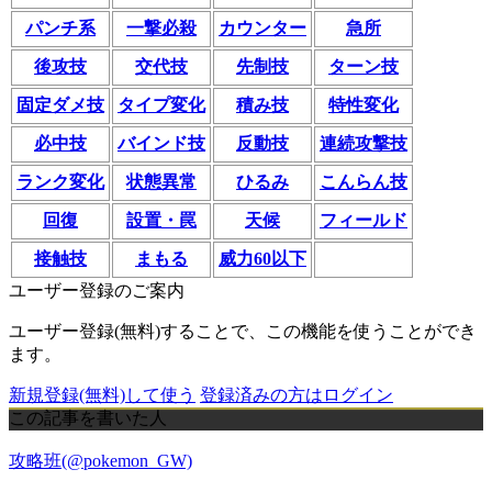
パンチ系
一撃必殺
カウンター
急所
後攻技
交代技
先制技
ターン技
固定ダメ技
タイプ変化
積み技
特性変化
必中技
バインド技
反動技
連続攻撃技
ランク変化
状態異常
ひるみ
こんらん技
回復
設置・罠
天候
フィールド
接触技
まもる
威力60以下
ユーザー登録のご案内
ユーザー登録(無料)することで、この機能を使うことができ
ます。
新規登録(無料)して使う
登録済みの方はログイン
この記事を書いた人
攻略班(@pokemon_GW)