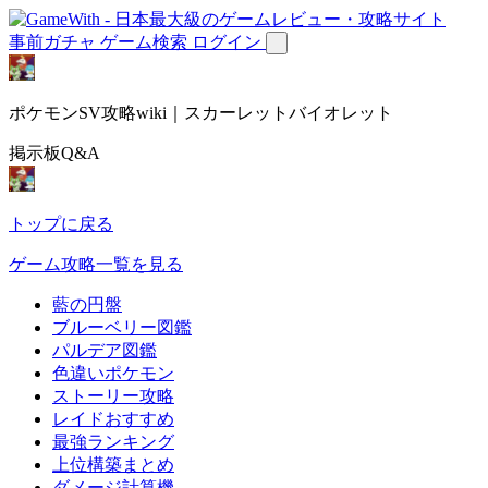
事前ガチャ
ゲーム検索
ログイン
ポケモンSV攻略wiki｜スカーレットバイオレット
掲示板Q&A
トップに戻る
ゲーム攻略一覧を見る
藍の円盤
ブルーベリー図鑑
パルデア図鑑
色違いポケモン
ストーリー攻略
レイドおすすめ
最強ランキング
上位構築まとめ
ダメージ計算機