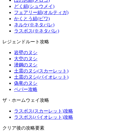
ほのお組(メロコ)
どく組(シュウメイ)
フェアリー組(オルティガ)
かくとう組(ビワ)
ネルケ(※ネタバレ)
ラスボス(※ネタバレ)
レジェンドルート攻略
岩壁のヌシ
大空のヌシ
潜鋼のヌシ
土震のヌシ(スカーレット)
土震のヌシ(バイオレット)
偽竜のヌシ
ペパー攻略
ザ・ホームウェイ攻略
ラスボス(スカーレット)攻略
ラスボス(バイオレット)攻略
クリア後の攻略要素