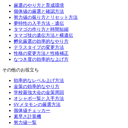
厳選のやり方と育成環境
個体値の厳選と確認方法
努力値の振り方とリセット方法
夢特性の入手方法・遺伝
タマゴの作り方と時間短縮
タマゴ技の遺伝方法と横遺伝
孵化厳選の効率的なやり方
テラスタイプの変更方法
性格の変更方法と性格補正
なつき度の効率的な上げ方
その他のお役立ち
効率的なレベル上げ方法
金策の効率的なやり方
学校最強大会の金策周回
オシャボ一覧と入手方法
6Vメタモンの厳選方法
個体値チェッカー
素早さ計算機
努力値一覧