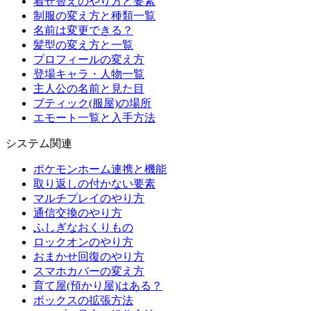
着せ替えのやり方と要素
制服の変え方と種類一覧
名前は変更できる？
髪型の変え方と一覧
プロフィールの変え方
登場キャラ・人物一覧
主人公の名前と見た目
ブティック(服屋)の場所
エモート一覧と入手方法
システム関連
ポケモンホーム連携と機能
取り返しの付かない要素
マルチプレイのやり方
通信交換のやり方
ふしぎなおくりもの
ロックオンのやり方
おまかせ回復のやり方
スマホカバーの変え方
育て屋(預かり屋)はある？
ボックスの拡張方法