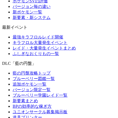
ポケモンSVの評価
バージョン毎の違い
新ポケモン一覧
新要素・新システム
最新イベント
最強キラフロルレイド開催
キラフロル大量発生イベント
レイド・大量発生イベントまとめ
ふしぎなおくりもの一覧
DLC「藍の円盤」
藍の円盤攻略トップ
ブルーベリー図鑑一覧
追加ポケモン一覧
バージョン限定一覧
ブルーベリー学園レイド一覧
新要素まとめ
BPの効率的な稼ぎ方
ユニオンサークル募集掲示板
道具プリンター