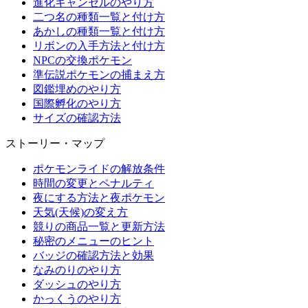
進化キャンセルのやり方
二つ名の種類一覧と付け方
あかしの種類一覧と付け方
リボンの入手方法と付け方
NPCの交換ポケモン
準伝説ポケモンの捕まえ方
図鑑埋めのやり方
国際孵化のやり方
サイズの確認方法
ストーリー・マップ
ポケモンライドの解放条件
時間の変更とペナルティ
夜にする方法と夜ポケモン
天気(天候)の変え方
競りの商品一覧と更新方法
秘密のメニューのヒント
バッジの確認方法と効果
なみのりのやり方
ダッシュのやり方
かっくうのやり方