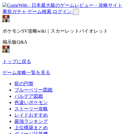
事前ガチャ
ゲーム検索
ログイン
ポケモンSV攻略wiki｜スカーレットバイオレット
掲示板Q&A
トップに戻る
ゲーム攻略一覧を見る
藍の円盤
ブルーベリー図鑑
パルデア図鑑
色違いポケモン
ストーリー攻略
レイドおすすめ
最強ランキング
上位構築まとめ
ダメージ計算機