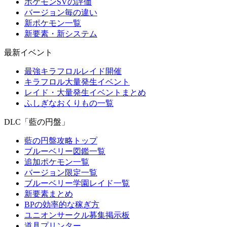
ポケモンSVの評価
バージョン毎の違い
新ポケモン一覧
新要素・新システム
最新イベント
最強キラフロルレイド開催
キラフロル大量発生イベント
レイド・大量発生イベントまとめ
ふしぎなおくりもの一覧
DLC「藍の円盤」
藍の円盤攻略トップ
ブルーベリー図鑑一覧
追加ポケモン一覧
バージョン限定一覧
ブルーベリー学園レイド一覧
新要素まとめ
BPの効率的な稼ぎ方
ユニオンサークル募集掲示板
道具プリンター