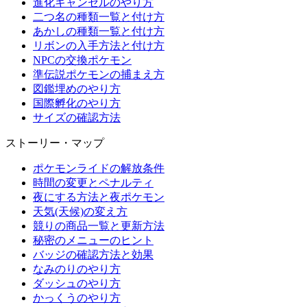
進化キャンセルのやり方
二つ名の種類一覧と付け方
あかしの種類一覧と付け方
リボンの入手方法と付け方
NPCの交換ポケモン
準伝説ポケモンの捕まえ方
図鑑埋めのやり方
国際孵化のやり方
サイズの確認方法
ストーリー・マップ
ポケモンライドの解放条件
時間の変更とペナルティ
夜にする方法と夜ポケモン
天気(天候)の変え方
競りの商品一覧と更新方法
秘密のメニューのヒント
バッジの確認方法と効果
なみのりのやり方
ダッシュのやり方
かっくうのやり方