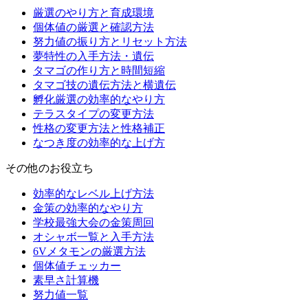
厳選のやり方と育成環境
個体値の厳選と確認方法
努力値の振り方とリセット方法
夢特性の入手方法・遺伝
タマゴの作り方と時間短縮
タマゴ技の遺伝方法と横遺伝
孵化厳選の効率的なやり方
テラスタイプの変更方法
性格の変更方法と性格補正
なつき度の効率的な上げ方
その他のお役立ち
効率的なレベル上げ方法
金策の効率的なやり方
学校最強大会の金策周回
オシャボ一覧と入手方法
6Vメタモンの厳選方法
個体値チェッカー
素早さ計算機
努力値一覧