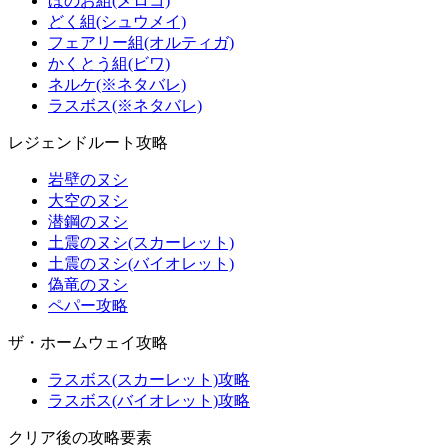
ほのお組(メロコ)
どく組(シュウメイ)
フェアリー組(オルティガ)
かくとう組(ビワ)
ネルケ(※ネタバレ)
ラスボス(※ネタバレ)
レジェンドルート攻略
岩壁のヌシ
大空のヌシ
潜鋼のヌシ
土震のヌシ(スカーレット)
土震のヌシ(バイオレット)
偽竜のヌシ
ペパー攻略
ザ・ホームウェイ攻略
ラスボス(スカーレット)攻略
ラスボス(バイオレット)攻略
クリア後の攻略要素