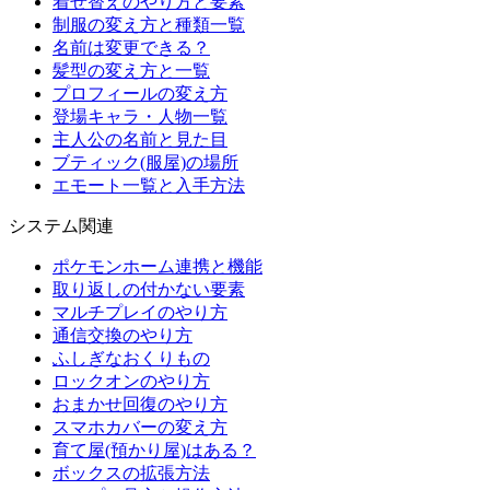
着せ替えのやり方と要素
制服の変え方と種類一覧
名前は変更できる？
髪型の変え方と一覧
プロフィールの変え方
登場キャラ・人物一覧
主人公の名前と見た目
ブティック(服屋)の場所
エモート一覧と入手方法
システム関連
ポケモンホーム連携と機能
取り返しの付かない要素
マルチプレイのやり方
通信交換のやり方
ふしぎなおくりもの
ロックオンのやり方
おまかせ回復のやり方
スマホカバーの変え方
育て屋(預かり屋)はある？
ボックスの拡張方法