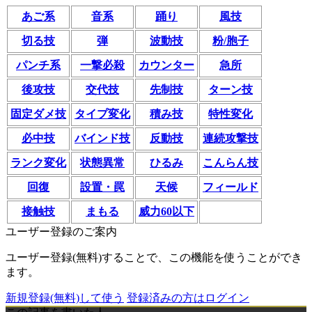
あご系
音系
踊り
風技
切る技
弾
波動技
粉/胞子
パンチ系
一撃必殺
カウンター
急所
後攻技
交代技
先制技
ターン技
固定ダメ技
タイプ変化
積み技
特性変化
必中技
バインド技
反動技
連続攻撃技
ランク変化
状態異常
ひるみ
こんらん技
回復
設置・罠
天候
フィールド
接触技
まもる
威力60以下
ユーザー登録のご案内
ユーザー登録(無料)することで、この機能を使うことができ
ます。
新規登録(無料)して使う
登録済みの方はログイン