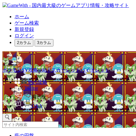
ホーム
ゲーム検索
新規登録
ログイン
2カラム
3カラム
ポケモンSV攻略wiki｜スカーレットバイオレット
他の攻略
Twitter
掲示板
Q&A
藍の円盤