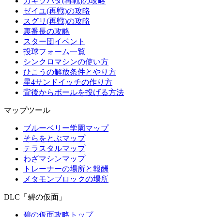
カキツバタ(再戦)の攻略
ゼイユ(再戦)の攻略
スグリ(再戦)の攻略
裏番長の攻略
スター団イベント
投球フォーム一覧
シンクロマシンの使い方
ひこうの解放条件とやり方
星4サンドイッチの作り方
背後からボールを投げる方法
マップツール
ブルーベリー学園マップ
そらをとぶマップ
テラスタルマップ
わざマシンマップ
トレーナーの場所と報酬
メタモンブロックの場所
DLC「碧の仮面」
碧の仮面攻略トップ