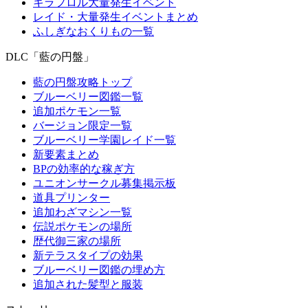
キラフロル大量発生イベント
レイド・大量発生イベントまとめ
ふしぎなおくりもの一覧
DLC「藍の円盤」
藍の円盤攻略トップ
ブルーベリー図鑑一覧
追加ポケモン一覧
バージョン限定一覧
ブルーベリー学園レイド一覧
新要素まとめ
BPの効率的な稼ぎ方
ユニオンサークル募集掲示板
道具プリンター
追加わざマシン一覧
伝説ポケモンの場所
歴代御三家の場所
新テラスタイプの効果
ブルーベリー図鑑の埋め方
追加された髪型と服装