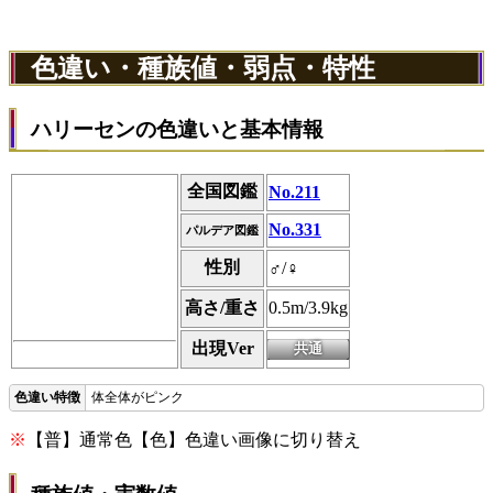
色違い・種族値・弱点・特性
ハリーセンの色違いと基本情報
全国図鑑
No.211
No.331
パルデア図鑑
性別
♂/♀
高さ/重さ
0.5m/3.9kg
出現Ver
体全体がピンク
※
【普】通常色【色】色違い画像に切り替え