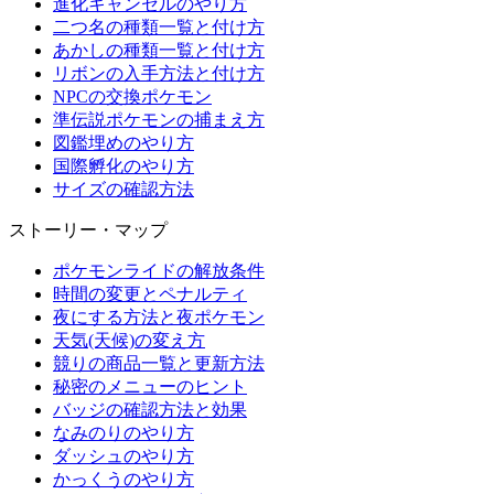
進化キャンセルのやり方
二つ名の種類一覧と付け方
あかしの種類一覧と付け方
リボンの入手方法と付け方
NPCの交換ポケモン
準伝説ポケモンの捕まえ方
図鑑埋めのやり方
国際孵化のやり方
サイズの確認方法
ストーリー・マップ
ポケモンライドの解放条件
時間の変更とペナルティ
夜にする方法と夜ポケモン
天気(天候)の変え方
競りの商品一覧と更新方法
秘密のメニューのヒント
バッジの確認方法と効果
なみのりのやり方
ダッシュのやり方
かっくうのやり方