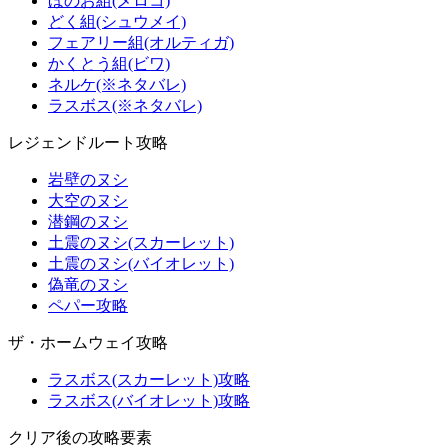
ほのお組(メロコ)
どく組(シュウメイ)
フェアリー組(オルティガ)
かくとう組(ビワ)
ネルケ(※ネタバレ)
ラスボス(※ネタバレ)
レジェンドルート攻略
岩壁のヌシ
大空のヌシ
潜鋼のヌシ
土震のヌシ(スカーレット)
土震のヌシ(バイオレット)
偽竜のヌシ
ペパー攻略
ザ・ホームウェイ攻略
ラスボス(スカーレット)攻略
ラスボス(バイオレット)攻略
クリア後の攻略要素