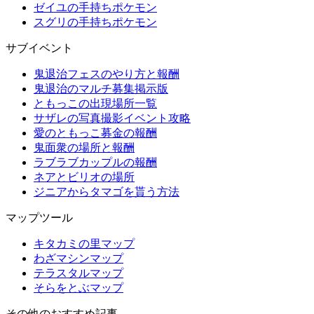
ゼイユの手持ちポケモン
スグリの手持ちポケモン
サブイベント
鬼退治フェスのやり方と報酬
鬼退治のマルチ募集掲示版
ともっこの出現場所一覧
サザレの写真撮影イベント攻略
愛のともっこ募金の報酬
鬼面衆の場所と報酬
ラブラブカップルの報酬
ネアとビリオの場所
ジニアからタマゴを貰う方法
マップツール
キタカミの里マップ
わざマシンマップ
テラスタルマップ
そらをとぶマップ
その他のおすすめ記事