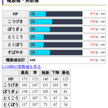
種族値・実数値
HP
471
65
位
/ 849
こうげき
256
95
位
/ 849
ぼうぎょ
247
85
位
/ 849
とくこう
554
55
位
/ 849
とくぼう
576
55
位
/ 849
すばやさ
262
85
位
/ 849
種族値合計
440
473
位
/ 849
Lv50時の実数値を見る
最高
準
無振
下降
最低
HP
172
172
140
140
125
こうげき
161
147
115
103
90
ぼうぎょ
150
137
105
94
81
とくこう
117
107
75
67
54
とくぼう
117
107
75
67
54