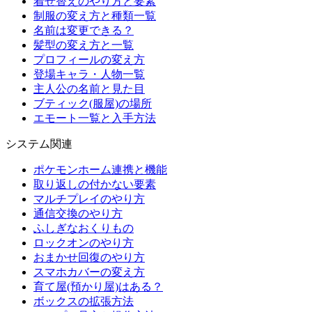
着せ替えのやり方と要素
制服の変え方と種類一覧
名前は変更できる？
髪型の変え方と一覧
プロフィールの変え方
登場キャラ・人物一覧
主人公の名前と見た目
ブティック(服屋)の場所
エモート一覧と入手方法
システム関連
ポケモンホーム連携と機能
取り返しの付かない要素
マルチプレイのやり方
通信交換のやり方
ふしぎなおくりもの
ロックオンのやり方
おまかせ回復のやり方
スマホカバーの変え方
育て屋(預かり屋)はある？
ボックスの拡張方法