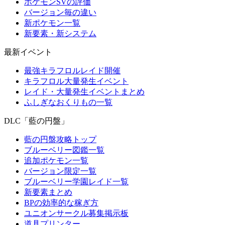
ポケモンSVの評価
バージョン毎の違い
新ポケモン一覧
新要素・新システム
最新イベント
最強キラフロルレイド開催
キラフロル大量発生イベント
レイド・大量発生イベントまとめ
ふしぎなおくりもの一覧
DLC「藍の円盤」
藍の円盤攻略トップ
ブルーベリー図鑑一覧
追加ポケモン一覧
バージョン限定一覧
ブルーベリー学園レイド一覧
新要素まとめ
BPの効率的な稼ぎ方
ユニオンサークル募集掲示板
道具プリンター