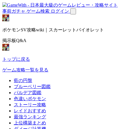
事前ガチャ
ゲーム検索
ログイン
ポケモンSV攻略wiki｜スカーレットバイオレット
掲示板Q&A
トップに戻る
ゲーム攻略一覧を見る
藍の円盤
ブルーベリー図鑑
パルデア図鑑
色違いポケモン
ストーリー攻略
レイドおすすめ
最強ランキング
上位構築まとめ
ダメージ計算機