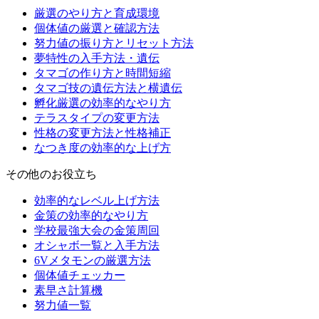
厳選のやり方と育成環境
個体値の厳選と確認方法
努力値の振り方とリセット方法
夢特性の入手方法・遺伝
タマゴの作り方と時間短縮
タマゴ技の遺伝方法と横遺伝
孵化厳選の効率的なやり方
テラスタイプの変更方法
性格の変更方法と性格補正
なつき度の効率的な上げ方
その他のお役立ち
効率的なレベル上げ方法
金策の効率的なやり方
学校最強大会の金策周回
オシャボ一覧と入手方法
6Vメタモンの厳選方法
個体値チェッカー
素早さ計算機
努力値一覧