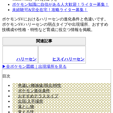
ポケモン知識に自信がある人大歓迎！ライター募集！
未経験可&完全在宅！攻略ライター募集！
ポケモンSVにおけるハリーセンの進化条件と色違いです。
ポケモンSVハリーセンの弱点タイプや出現場所、おすすめ
技構成や性格・特性など育成に役立つ情報を掲載。
関連記事
ハリーセン
ヒスイハリーセン
▶全ポケモン図鑑｜出現場所を見る
目次
色違い/種族値/弱点/特性
ポケモン進化条件
おすすめテラスタイプ
出現/入手場所
落とし物
覚える技