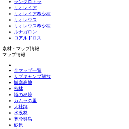
ラングロトラ
リオレイア
リオレイア希少種
リオレウス
リオレウス希少種
ルナガロン
ロアルドロス
素材・マップ情報
マップ情報
全マップ一覧
サブキャンプ解放
城塞高地
密林
塔の秘境
カムラの里
大社跡
水没林
寒冷群島
砂原