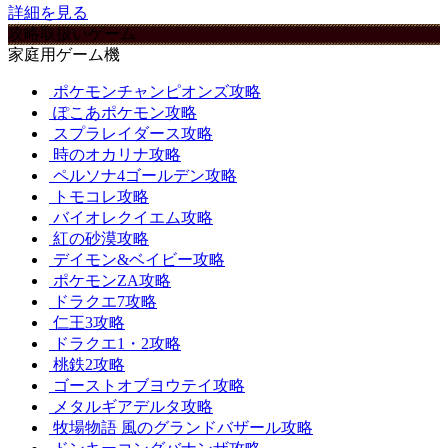
詳細を見る
攻略取扱いゲーム
家庭用ゲーム機
ポケモンチャンピオンズ攻略
ぽこあポケモン攻略
スプラレイダース攻略
時のオカリナ攻略
ペルソナ4ゴールデン攻略
トモコレ攻略
バイオレクイエム攻略
紅の砂漠攻略
デイモン&ベイビー攻略
ポケモンZA攻略
ドラクエ7攻略
仁王3攻略
ドラクエ1・2攻略
桃鉄2攻略
ゴーストオブヨウテイ攻略
メタルギアデルタ攻略
牧場物語 風のグランドバザール攻略