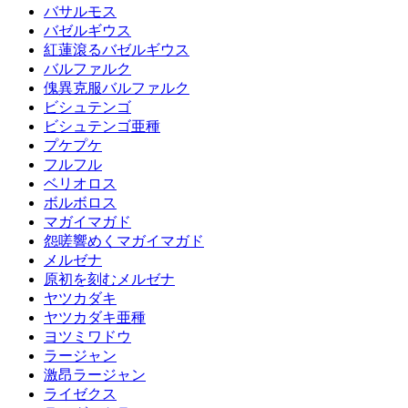
バサルモス
バゼルギウス
紅蓮滾るバゼルギウス
バルファルク
傀異克服バルファルク
ビシュテンゴ
ビシュテンゴ亜種
プケプケ
フルフル
ベリオロス
ボルボロス
マガイマガド
怨嗟響めくマガイマガド
メルゼナ
原初を刻むメルゼナ
ヤツカダキ
ヤツカダキ亜種
ヨツミワドウ
ラージャン
激昂ラージャン
ライゼクス