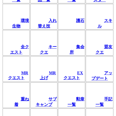
環境
入れ
護石
スキ
生物
替え技
ル
全ク
キー
集会
盟友
エスト
クエ
所
クエ
MR
MR
EX
アッ
クエスト
上げ
クエスト
プデート
重ね
サブ
勲章
手記
着
キャンプ
一覧
一覧