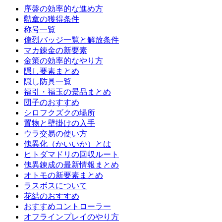
序盤の効率的な進め方
勲章の獲得条件
称号一覧
偉烈バッジ一覧と解放条件
マカ錬金の新要素
金策の効率的なやり方
隠し要素まとめ
隠し防具一覧
福引・福玉の景品まとめ
団子のおすすめ
シロフクズクの場所
置物と壁掛けの入手
ウラ交易の使い方
傀異化（かいいか）とは
ヒトダマドリの回収ルート
傀異錬成の最新情報まとめ
オトモの新要素まとめ
ラスボスについて
花結のおすすめ
おすすめコントローラー
オフラインプレイのやり方