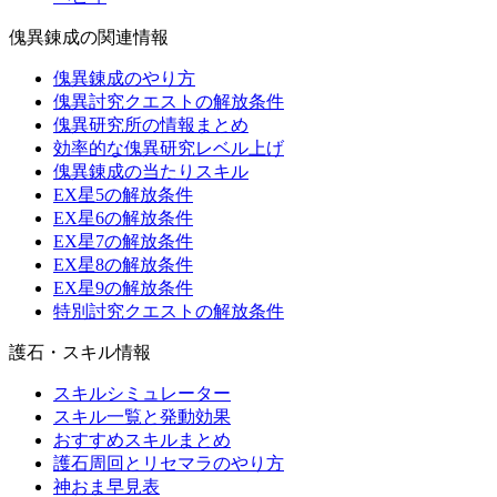
傀異錬成の関連情報
傀異錬成のやり方
傀異討究クエストの解放条件
傀異研究所の情報まとめ
効率的な傀異研究レベル上げ
傀異錬成の当たりスキル
EX星5の解放条件
EX星6の解放条件
EX星7の解放条件
EX星8の解放条件
EX星9の解放条件
特別討究クエストの解放条件
護石・スキル情報
スキルシミュレーター
スキル一覧と発動効果
おすすめスキルまとめ
護石周回とリセマラのやり方
神おま早見表