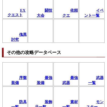
EX
闘技
依頼
イベ
クエスト
大会
クエ
ント一覧
傀異
討究
その他の攻略データベース
序盤
最強
最強
武器
装備
装備
武器
一覧
防具
装飾
素材
モン
一覧
品一覧
一覧
スター