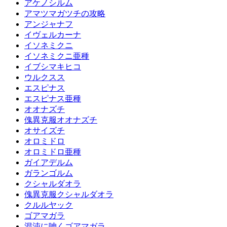
アケノシルム
アマツマガツチの攻略
アンジャナフ
イヴェルカーナ
イソネミクニ
イソネミクニ亜種
イブシマキヒコ
ウルクスス
エスピナス
エスピナス亜種
オオナズチ
傀異克服オオナズチ
オサイズチ
オロミドロ
オロミドロ亜種
ガイアデルム
ガランゴルム
クシャルダオラ
傀異克服クシャルダオラ
クルルヤック
ゴアマガラ
混沌に呻くゴアマガラ