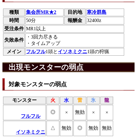
種類
集会所MR★2
目的地
寒冷群島
時間
50分
報酬金
32400z
受注条件
MR1以上
・3回力尽きる
失敗条件
・タイムアップ
メイン
フルフル
1頭と
イソネミクニ
1頭の狩猟
出現モンスターの弱点
対象モンスターの弱点
モンスター
火
水
雷
氷
龍
◎
無効
×
×
×
フルフル
△
無効
◎
無効
無効
イソネミクニ