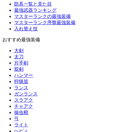
防具一覧と見た目
最強武器ランキング
マスターランクの最強装備
マスターランク序盤最強装備
入れ替え技
おすすめ最強装備
大剣
太刀
片手剣
双剣
ハンマー
狩猟笛
ランス
ガンランス
スラアク
チャアク
操虫棍
弓
ライト
ヘビィ