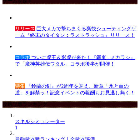
ゲームを探す
リリース
巨大メカで撃ちまくる爽快シューティングゲ
ーム『終末のタイタン：ラストラッシュ』リリース！
コラボ
ついに虎王＆影虎が来た！『鋼嵐 - メカラシ』
で「魔神英雄伝ワタル」コラボ後半が開催！
特集
『鈴蘭の剣』が2周年を迎え、新章「氷と血の
道」を解禁ッ！記念イベントの報酬もお見逃し無く！
攻略記事ランキング
スキルシミュレーター
1
最強武器種ランキング｜全武器評価