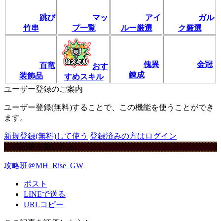
跳び
マッ
アイ
ガル
竹串
プ一覧
ルー厳選
ク厳選
傀異
金冠
百竜
おす
錬成
装飾品
すめスキル
ユーザー登録のご案内
ユーザー登録(無料)することで、この機能を使うことができ
ます。
新規登録(無料)して使う
登録済みの方はログイン
この記事を書いた人
攻略班＠MH_Rise_GW
ポスト
LINEで送る
URLコピー