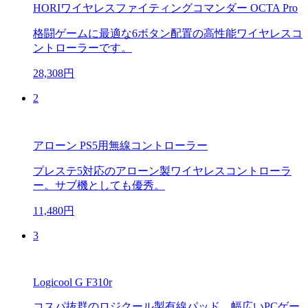
HORIワイヤレスファイティングコマンダー OCTA Pro
格闘ゲームに最適な6ボタン配置の高性能ワイヤレスコ
ントローラーです。
28,308円
2
アローン PS5用無線コントローラー
プレステ5対応のアローン製ワイヤレスコントローラ
ー。サブ機としても優秀。
11,480円
3
Logicool G F310r
コスパ抜群のロジクール製有線パッド。幅広いPCゲー