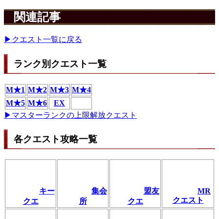
関連記事
▶クエスト一覧に戻る
ランク別クエスト一覧
M★1
M★2
M★3
M★4
M★5
M★6
EX
▶マスターランクの上限解放クエスト
各クエスト攻略一覧
キー
集会
盟友
MR
クエスト
クエ
所
クエ