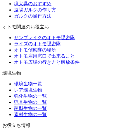
猟犬具のおすすめ
遠隔ガルクの作り方
ガルクの操作方法
オトモ関連のお役立ち
サンブレイクのオトモ隠密隊
ライズのオトモ隠密隊
オトモ偵察隊の場所
オトモ雇用窓口で出来ること
オトモ広場の行き方と解放条件
環境生物
環境生物一覧
レア環境生物
強化生物の一覧
猟具生物の一覧
罠型生物の一覧
素材生物の一覧
お役立ち情報