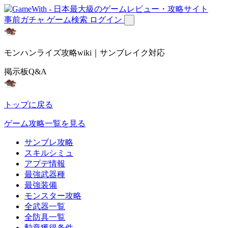
事前ガチャ
ゲーム検索
ログイン
モンハンライズ攻略wiki｜サンブレイク対応
掲示板Q&A
トップに戻る
ゲーム攻略一覧を見る
サンブレ攻略
スキルシミュ
アプデ情報
最強武器種
最強装備
モンスター攻略
全武器一覧
全防具一覧
勲章獲得条件