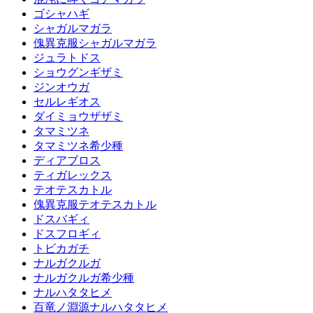
ゴシャハギ
シャガルマガラ
傀異克服シャガルマガラ
ジュラトドス
ショウグンギザミ
ジンオウガ
セルレギオス
ダイミョウザザミ
タマミツネ
タマミツネ希少種
ディアブロス
ティガレックス
テオテスカトル
傀異克服テオテスカトル
ドスバギィ
ドスフロギィ
トビカガチ
ナルガクルガ
ナルガクルガ希少種
ナルハタタヒメ
百竜ノ淵源ナルハタタヒメ