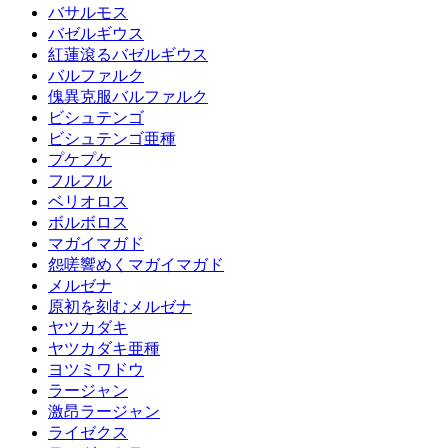
バサルモス
バゼルギウス
紅蓮滾るバゼルギウス
バルファルク
傀異克服バルファルク
ビシュテンゴ
ビシュテンゴ亜種
プケプケ
フルフル
ベリオロス
ボルボロス
マガイマガド
怨嗟響めくマガイマガド
メルゼナ
原初を刻むメルゼナ
ヤツカダキ
ヤツカダキ亜種
ヨツミワドウ
ラージャン
激昂ラージャン
ライゼクス