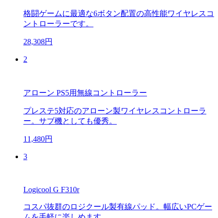
格闘ゲームに最適な6ボタン配置の高性能ワイヤレスコ
ントローラーです。
28,308円
2
アローン PS5用無線コントローラー
プレステ5対応のアローン製ワイヤレスコントローラ
ー。サブ機としても優秀。
11,480円
3
Logicool G F310r
コスパ抜群のロジクール製有線パッド。幅広いPCゲー
ムを手軽に楽しめます。