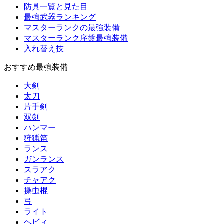
防具一覧と見た目
最強武器ランキング
マスターランクの最強装備
マスターランク序盤最強装備
入れ替え技
おすすめ最強装備
大剣
太刀
片手剣
双剣
ハンマー
狩猟笛
ランス
ガンランス
スラアク
チャアク
操虫棍
弓
ライト
ヘビィ