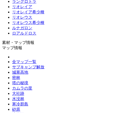
ラングロトラ
リオレイア
リオレイア希少種
リオレウス
リオレウス希少種
ルナガロン
ロアルドロス
素材・マップ情報
マップ情報
全マップ一覧
サブキャンプ解放
城塞高地
密林
塔の秘境
カムラの里
大社跡
水没林
寒冷群島
砂原