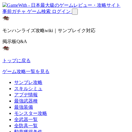
事前ガチャ
ゲーム検索
ログイン
モンハンライズ攻略wiki｜サンブレイク対応
掲示板Q&A
トップに戻る
ゲーム攻略一覧を見る
サンブレ攻略
スキルシミュ
アプデ情報
最強武器種
最強装備
モンスター攻略
全武器一覧
全防具一覧
勲章獲得条件