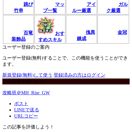
跳び
マッ
アイ
ガル
竹串
プ一覧
ルー厳選
ク厳選
傀異
金冠
百竜
おす
錬成
装飾品
すめスキル
ユーザー登録のご案内
ユーザー登録(無料)することで、この機能を使うことができ
ます。
新規登録(無料)して使う
登録済みの方はログイン
この記事を書いた人
攻略班＠MH_Rise_GW
ポスト
LINEで送る
URLコピー
この記事を評価しよう！