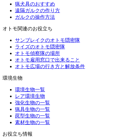
猟犬具のおすすめ
遠隔ガルクの作り方
ガルクの操作方法
オトモ関連のお役立ち
サンブレイクのオトモ隠密隊
ライズのオトモ隠密隊
オトモ偵察隊の場所
オトモ雇用窓口で出来ること
オトモ広場の行き方と解放条件
環境生物
環境生物一覧
レア環境生物
強化生物の一覧
猟具生物の一覧
罠型生物の一覧
素材生物の一覧
お役立ち情報