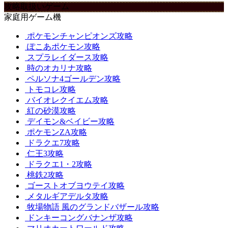
攻略取扱いゲーム
家庭用ゲーム機
ポケモンチャンピオンズ攻略
ぽこあポケモン攻略
スプラレイダース攻略
時のオカリナ攻略
ペルソナ4ゴールデン攻略
トモコレ攻略
バイオレクイエム攻略
紅の砂漠攻略
デイモン&ベイビー攻略
ポケモンZA攻略
ドラクエ7攻略
仁王3攻略
ドラクエ1・2攻略
桃鉄2攻略
ゴーストオブヨウテイ攻略
メタルギアデルタ攻略
牧場物語 風のグランドバザール攻略
ドンキーコングバナンザ攻略