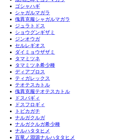
ゴシャハギ
シャガルマガラ
傀異克服シャガルマガラ
ジュラトドス
ショウグンギザミ
ジンオウガ
セルレギオス
ダイミョウザザミ
タマミツネ
タマミツネ希少種
ディアブロス
ティガレックス
テオテスカトル
傀異克服テオテスカトル
ドスバギィ
ドスフロギィ
トビカガチ
ナルガクルガ
ナルガクルガ希少種
ナルハタタヒメ
百竜ノ淵源ナルハタタヒメ