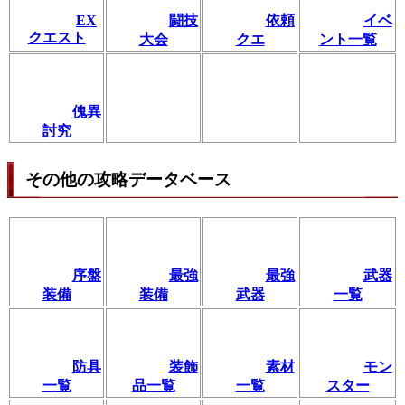
EX
闘技
依頼
イベ
クエスト
大会
クエ
ント一覧
傀異
討究
その他の攻略データベース
序盤
最強
最強
武器
装備
装備
武器
一覧
防具
装飾
素材
モン
一覧
品一覧
一覧
スター