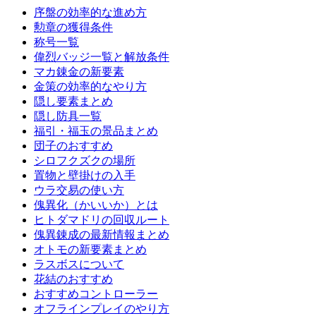
序盤の効率的な進め方
勲章の獲得条件
称号一覧
偉烈バッジ一覧と解放条件
マカ錬金の新要素
金策の効率的なやり方
隠し要素まとめ
隠し防具一覧
福引・福玉の景品まとめ
団子のおすすめ
シロフクズクの場所
置物と壁掛けの入手
ウラ交易の使い方
傀異化（かいいか）とは
ヒトダマドリの回収ルート
傀異錬成の最新情報まとめ
オトモの新要素まとめ
ラスボスについて
花結のおすすめ
おすすめコントローラー
オフラインプレイのやり方