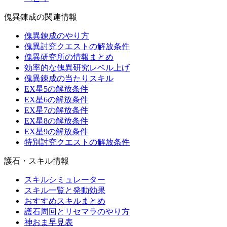
傀異錬成の関連情報
傀異錬成のやり方
傀異討究クエストの解放条件
傀異研究所の情報まとめ
効率的な傀異研究レベル上げ
傀異錬成の当たりスキル
EX星5の解放条件
EX星6の解放条件
EX星7の解放条件
EX星8の解放条件
EX星9の解放条件
特別討究クエストの解放条件
護石・スキル情報
スキルシミュレーター
スキル一覧と発動効果
おすすめスキルまとめ
護石周回とリセマラのやり方
神おま早見表