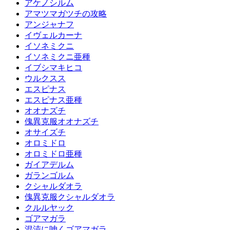
アケノシルム
アマツマガツチの攻略
アンジャナフ
イヴェルカーナ
イソネミクニ
イソネミクニ亜種
イブシマキヒコ
ウルクスス
エスピナス
エスピナス亜種
オオナズチ
傀異克服オオナズチ
オサイズチ
オロミドロ
オロミドロ亜種
ガイアデルム
ガランゴルム
クシャルダオラ
傀異克服クシャルダオラ
クルルヤック
ゴアマガラ
混沌に呻くゴアマガラ