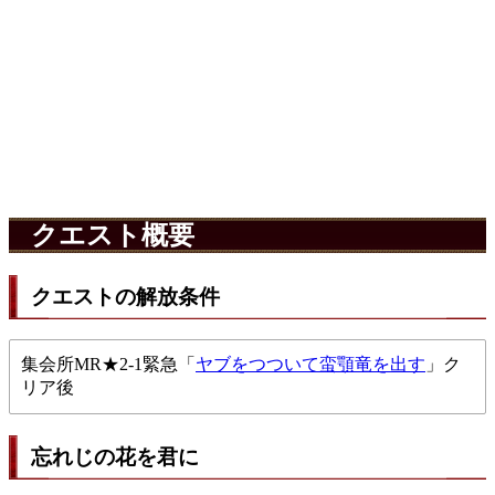
クエスト概要
クエストの解放条件
集会所MR★2-1緊急「
ヤブをつついて蛮顎竜を出す
」ク
リア後
忘れじの花を君に