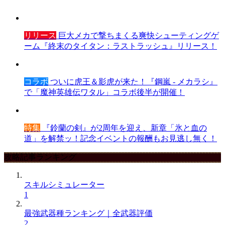
リリース
巨大メカで撃ちまくる爽快シューティングゲ
ーム『終末のタイタン：ラストラッシュ』リリース！
コラボ
ついに虎王＆影虎が来た！『鋼嵐 - メカラシ』
で「魔神英雄伝ワタル」コラボ後半が開催！
特集
『鈴蘭の剣』が2周年を迎え、新章「氷と血の
道」を解禁ッ！記念イベントの報酬もお見逃し無く！
攻略記事ランキング
スキルシミュレーター
1
最強武器種ランキング｜全武器評価
2