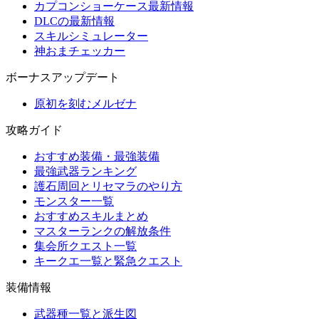
カプコンショーケース最新情報
DLCの最新情報
スキルシミュレーター
神おまチェッカー
ボーナスアップデート
原初を刻むメルゼナ
攻略ガイド
おすすめ装備・最強装備
最強武器ランキング
護石周回とリセマラのやり方
モンスター一覧
おすすめスキルまとめ
マスターランクの解放条件
集会所クエスト一覧
キークエ一覧と緊急クエスト
装備情報
武器種一覧と派生図