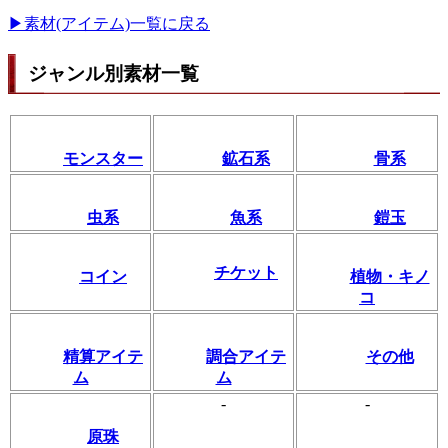
▶素材(アイテム)一覧に戻る
ジャンル別素材一覧
モンスター
鉱石系
骨系
虫系
魚系
鎧玉
チケット
コイン
植物・キノ
コ
精算アイテ
調合アイテ
その他
ム
ム
-
-
原珠