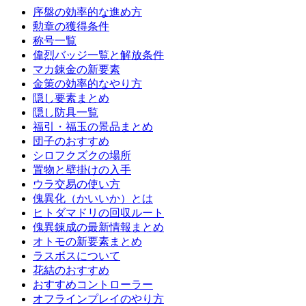
序盤の効率的な進め方
勲章の獲得条件
称号一覧
偉烈バッジ一覧と解放条件
マカ錬金の新要素
金策の効率的なやり方
隠し要素まとめ
隠し防具一覧
福引・福玉の景品まとめ
団子のおすすめ
シロフクズクの場所
置物と壁掛けの入手
ウラ交易の使い方
傀異化（かいいか）とは
ヒトダマドリの回収ルート
傀異錬成の最新情報まとめ
オトモの新要素まとめ
ラスボスについて
花結のおすすめ
おすすめコントローラー
オフラインプレイのやり方