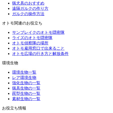
猟犬具のおすすめ
遠隔ガルクの作り方
ガルクの操作方法
オトモ関連のお役立ち
サンブレイクのオトモ隠密隊
ライズのオトモ隠密隊
オトモ偵察隊の場所
オトモ雇用窓口で出来ること
オトモ広場の行き方と解放条件
環境生物
環境生物一覧
レア環境生物
強化生物の一覧
猟具生物の一覧
罠型生物の一覧
素材生物の一覧
お役立ち情報