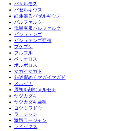
バサルモス
バゼルギウス
紅蓮滾るバゼルギウス
バルファルク
傀異克服バルファルク
ビシュテンゴ
ビシュテンゴ亜種
プケプケ
フルフル
ベリオロス
ボルボロス
マガイマガド
怨嗟響めくマガイマガド
メルゼナ
原初を刻むメルゼナ
ヤツカダキ
ヤツカダキ亜種
ヨツミワドウ
ラージャン
激昂ラージャン
ライゼクス