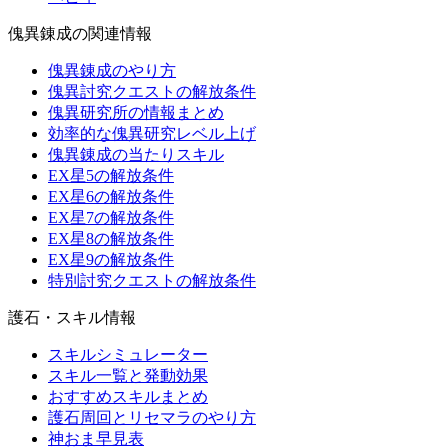
傀異錬成の関連情報
傀異錬成のやり方
傀異討究クエストの解放条件
傀異研究所の情報まとめ
効率的な傀異研究レベル上げ
傀異錬成の当たりスキル
EX星5の解放条件
EX星6の解放条件
EX星7の解放条件
EX星8の解放条件
EX星9の解放条件
特別討究クエストの解放条件
護石・スキル情報
スキルシミュレーター
スキル一覧と発動効果
おすすめスキルまとめ
護石周回とリセマラのやり方
神おま早見表