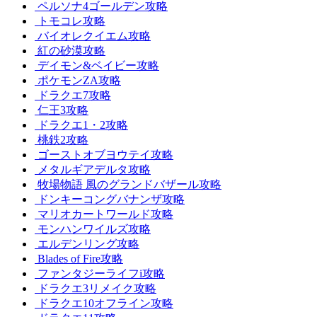
ペルソナ4ゴールデン攻略
トモコレ攻略
バイオレクイエム攻略
紅の砂漠攻略
デイモン&ベイビー攻略
ポケモンZA攻略
ドラクエ7攻略
仁王3攻略
ドラクエ1・2攻略
桃鉄2攻略
ゴーストオブヨウテイ攻略
メタルギアデルタ攻略
牧場物語 風のグランドバザール攻略
ドンキーコングバナンザ攻略
マリオカートワールド攻略
モンハンワイルズ攻略
エルデンリング攻略
Blades of Fire攻略
ファンタジーライフi攻略
ドラクエ3リメイク攻略
ドラクエ10オフライン攻略