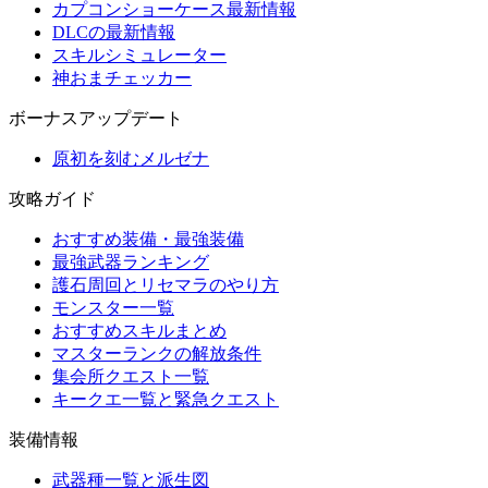
カプコンショーケース最新情報
DLCの最新情報
スキルシミュレーター
神おまチェッカー
ボーナスアップデート
原初を刻むメルゼナ
攻略ガイド
おすすめ装備・最強装備
最強武器ランキング
護石周回とリセマラのやり方
モンスター一覧
おすすめスキルまとめ
マスターランクの解放条件
集会所クエスト一覧
キークエ一覧と緊急クエスト
装備情報
武器種一覧と派生図