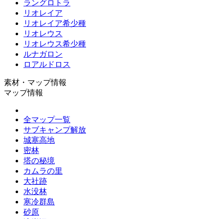
ラングロトラ
リオレイア
リオレイア希少種
リオレウス
リオレウス希少種
ルナガロン
ロアルドロス
素材・マップ情報
マップ情報
全マップ一覧
サブキャンプ解放
城塞高地
密林
塔の秘境
カムラの里
大社跡
水没林
寒冷群島
砂原