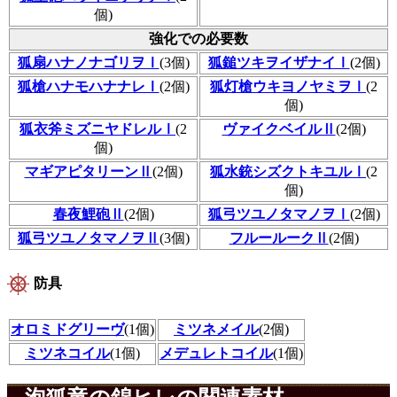
個)
強化での必要数
狐扇ハナノナゴリヲⅠ
(3個)
狐鎚ツキヲイザナイⅠ
(2個)
狐槍ハナモハナナレⅠ
(2個)
狐灯槍ウキヨノヤミヲⅠ
(2
個)
狐衣斧ミズニヤドレルⅠ
(2
ヴァイクベイルⅡ
(2個)
個)
マギアピタリーンⅡ
(2個)
狐水銃シズクトキユルⅠ
(2
個)
春夜鯉砲Ⅱ
(2個)
狐弓ツユノタマノヲⅠ
(2個)
狐弓ツユノタマノヲⅡ
(3個)
フルールークⅡ
(2個)
防具
オロミドグリーヴ
(1個)
ミツネメイル
(2個)
ミツネコイル
(1個)
メデュレトコイル
(1個)