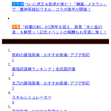
コラボ
ついに虎王＆影虎が来た！『鋼嵐 - メカラシ』
で「魔神英雄伝ワタル」コラボ後半が開催！
特集
『鈴蘭の剣』が2周年を迎え、新章「氷と血の
道」を解禁ッ！記念イベントの報酬もお見逃し無く！
攻略記事ランキング
双剣の最強装備・おすすめ装備 | アプデ対応
1
最強武器種ランキング｜全武器評価
2
太刀の最強装備・おすすめ装備 | アプデ対応
3
スキルシミュレーター
4