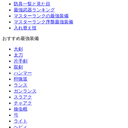
防具一覧と見た目
最強武器ランキング
マスターランクの最強装備
マスターランク序盤最強装備
入れ替え技
おすすめ最強装備
大剣
太刀
片手剣
双剣
ハンマー
狩猟笛
ランス
ガンランス
スラアク
チャアク
操虫棍
弓
ライト
ヘビィ