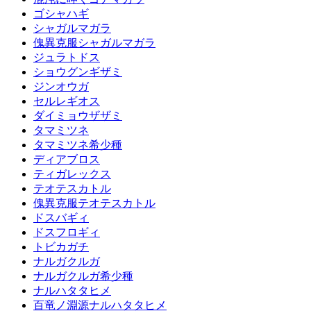
ゴシャハギ
シャガルマガラ
傀異克服シャガルマガラ
ジュラトドス
ショウグンギザミ
ジンオウガ
セルレギオス
ダイミョウザザミ
タマミツネ
タマミツネ希少種
ディアブロス
ティガレックス
テオテスカトル
傀異克服テオテスカトル
ドスバギィ
ドスフロギィ
トビカガチ
ナルガクルガ
ナルガクルガ希少種
ナルハタタヒメ
百竜ノ淵源ナルハタタヒメ