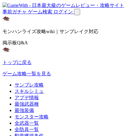
事前ガチャ
ゲーム検索
ログイン
モンハンライズ攻略wiki｜サンブレイク対応
掲示板Q&A
トップに戻る
ゲーム攻略一覧を見る
サンブレ攻略
スキルシミュ
アプデ情報
最強武器種
最強装備
モンスター攻略
全武器一覧
全防具一覧
勲章獲得条件