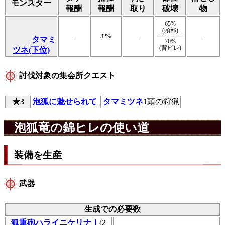
モンスター
報酬
報酬
取り
破壊
物
65%
(頭部)
-
32%
-
-
タマミ
70%
(背ビレ)
ツネ(下位)
討伐対象の集会所クエスト
★3
泡狐に魅せられて
タマミツネ
1頭の狩猟
泡狐竜の錦ヒレの使い道
装備を生産
武器
生成での必要数
狐重砲ハライニケリナⅠ
(2