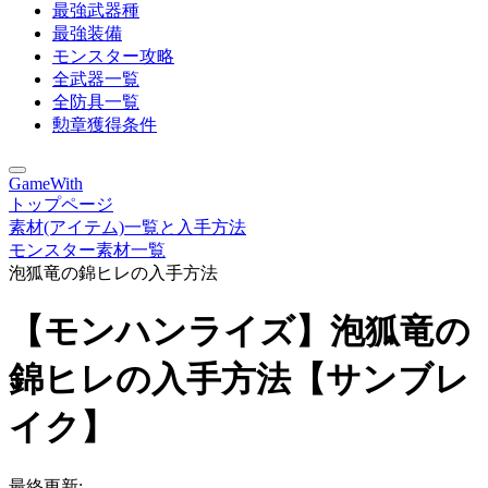
最強武器種
最強装備
モンスター攻略
全武器一覧
全防具一覧
勲章獲得条件
GameWith
トップページ
素材(アイテム)一覧と入手方法
モンスター素材一覧
泡狐竜の錦ヒレの入手方法
【モンハンライズ】泡狐竜の
錦ヒレの入手方法【サンブレ
イク】
最終更新: