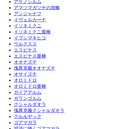
アケノシルム
アマツマガツチの攻略
アンジャナフ
イヴェルカーナ
イソネミクニ
イソネミクニ亜種
イブシマキヒコ
ウルクスス
エスピナス
エスピナス亜種
オオナズチ
傀異克服オオナズチ
オサイズチ
オロミドロ
オロミドロ亜種
ガイアデルム
ガランゴルム
クシャルダオラ
傀異克服クシャルダオラ
クルルヤック
ゴアマガラ
混沌に呻くゴアマガラ