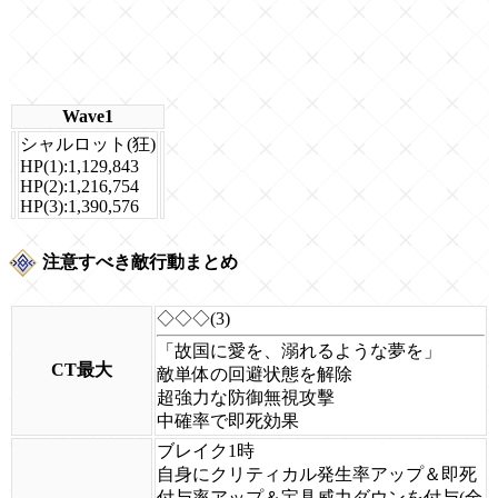
Wave1
シャルロット(狂)
HP(1):1,129,843
HP(2):1,216,754
HP(3):1,390,576
注意すべき敵行動まとめ
◇◇◇(3)
「故国に愛を、溺れるような夢を」
CT最大
敵単体の回避状態を解除
超強力な防御無視攻擊
中確率で即死効果
ブレイク1時
自身にクリティカル発生率アップ＆即死
付与率アップ＆宝具威力ダウンを付与(全