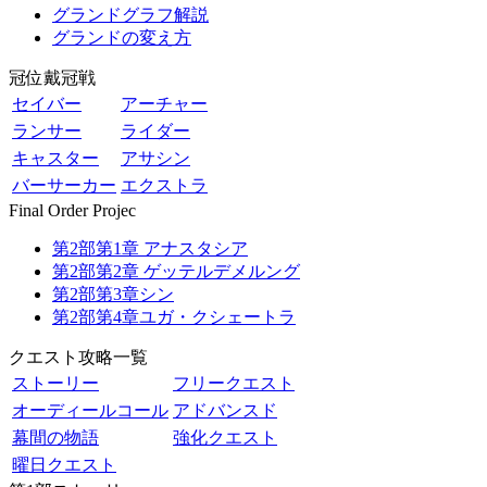
グランドグラフ解説
グランドの変え方
冠位戴冠戦
セイバー
アーチャー
ランサー
ライダー
キャスター
アサシン
バーサーカー
エクストラ
Final Order Projec
第2部第1章 アナスタシア
第2部第2章 ゲッテルデメルング
第2部第3章シン
第2部第4章ユガ・クシェートラ
クエスト攻略一覧
ストーリー
フリークエスト
オーディールコール
アドバンスド
幕間の物語
強化クエスト
曜日クエスト