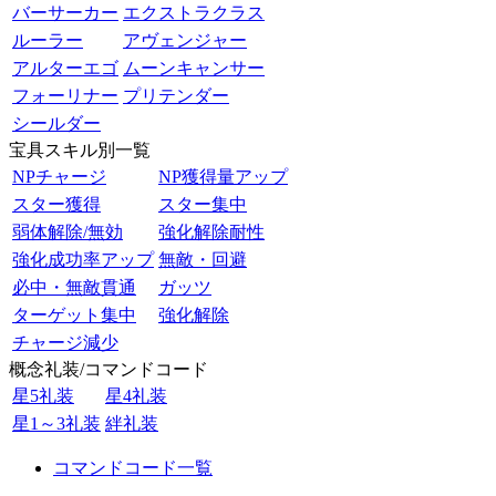
バーサーカー
エクストラクラス
ルーラー
アヴェンジャー
アルターエゴ
ムーンキャンサー
フォーリナー
プリテンダー
シールダー
宝具スキル別一覧
NPチャージ
NP獲得量アップ
スター獲得
スター集中
弱体解除/無効
強化解除耐性
強化成功率アップ
無敵・回避
必中・無敵貫通
ガッツ
ターゲット集中
強化解除
チャージ減少
概念礼装/コマンドコード
星5礼装
星4礼装
星1～3礼装
絆礼装
コマンドコード一覧