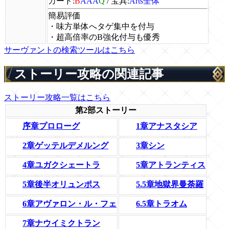
カード:
B
AAA
Q
/
宝具:
Arts全体
簡易評価
・味方単体へタゲ集中を付与
・超高倍率のB強化付与も優秀
サーヴァントの検索ツールはこちら
ストーリー攻略の関連記事
ストーリー攻略一覧はこちら
第2部ストーリー
序章プロローグ
1章アナスタシア
2章ゲッテルデメルング
3章シン
4章ユガクシェートラ
5章アトランティス
5章後半オリュンポス
5.5章地獄界曼荼羅
6章アヴァロン・ル・フェ
6.5章トラオム
7章ナウイミクトラン