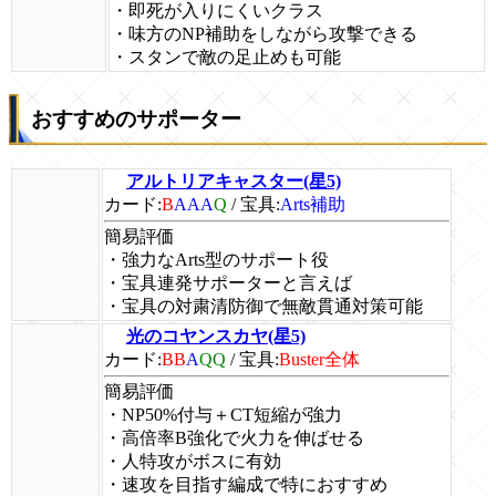
・即死が入りにくいクラス
・味方のNP補助をしながら攻撃できる
・スタンで敵の足止めも可能
おすすめのサポーター
アルトリアキャスター(星5)
カード:
B
AAA
Q
/
宝具:
Arts補助
簡易評価
・強力なArts型のサポート役
・宝具連発サポーターと言えば
・宝具の対粛清防御で無敵貫通対策可能
光のコヤンスカヤ(星5)
カード:
BB
A
QQ
/
宝具:
Buster全体
簡易評価
・NP50%付与＋CT短縮が強力
・高倍率B強化で火力を伸ばせる
・人特攻がボスに有効
・速攻を目指す編成で特におすすめ