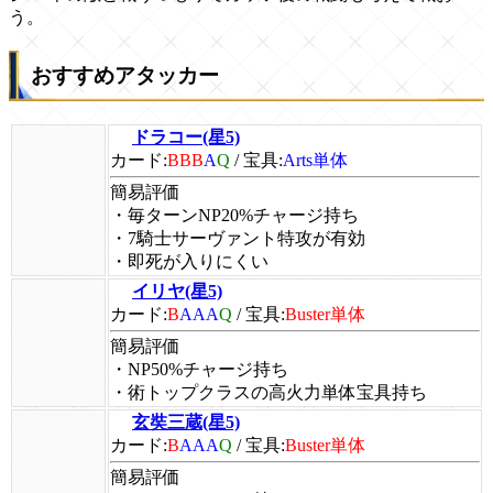
う。
おすすめアタッカー
ドラコー(星5)
カード:
BBB
A
Q
/
宝具:
Arts単体
簡易評価
・毎ターンNP20%チャージ持ち
・7騎士サーヴァント特攻が有効
・即死が入りにくい
イリヤ(星5)
カード:
B
AAA
Q
/
宝具:
Buster単体
簡易評価
・NP50%チャージ持ち
・術トップクラスの高火力単体宝具持ち
玄奘三蔵(星5)
カード:
B
AAA
Q
/
宝具:
Buster単体
簡易評価