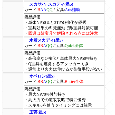
スカサハ=スカディ(星5)
カード:
B
AA
QQ
/
宝具:
Arts補助
簡易評価
・単体NP50％と3TのQ強化が優秀
・宝具効果の即死無効で敵宝具対策可能
・
回避は敵宝具で解除される点には注意
水着スカディ(星5)
カード:
BB
A
QQ
/
宝具:
Quick全体
簡易評価
・高倍率なQ強化と単体最大NP50%持ち
・Q宝具を連発するアタッカー向き
・通常より火力は伸びるが防御手段がない
オベロン(星5)
カード:
BB
A
QQ
/
宝具:
Buster全体
簡易評価
・最大NP70%付与持ち
・高火力での速攻攻略で特に優秀
・スキル3を使うタイミングには注意
玉藻(星5)