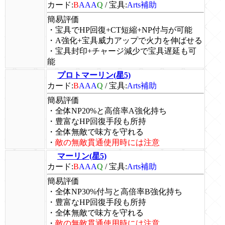
カード:
B
AAA
Q
/
宝具:
Arts補助
簡易評価
・宝具でHP回復+CT短縮+NP付与が可能
・A強化+宝具威力アップで火力を伸ばせる
・宝具封印+チャージ減少で宝具遅延も可
能
プロトマーリン(星5)
カード:
B
AAA
Q
/
宝具:
Arts補助
簡易評価
・全体NP20%と高倍率A強化持ち
・豊富なHP回復手段も所持
・全体無敵で味方を守れる
・
敵の無敵貫通使用時には注意
マーリン(星5)
カード:
B
AAA
Q
/
宝具:
Arts補助
簡易評価
・全体NP30%付与と高倍率B強化持ち
・豊富なHP回復手段も所持
・全体無敵で味方を守れる
・
敵の無敵貫通使用時には注意