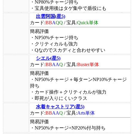
・NP80%チャージ持ち
・宝具使用後はタゲ集中で盾役にも
出雲阿国(星5)
カード:
BB
A
QQ
/
宝具:
Quick単体
簡易評価
・NP50%チャージ持ち
・クリティカルも強力
・Qなのでスカディと合わせやすい
シエル(星5)
カード:
BB
AA
Q
/
宝具:
Buster単体
簡易評価
・NP50%チャージ＋毎ターンNP10%チャージ
持ち
・カード操作＋クリティカルが強力
・即死が入りにくいクラス
水着キャストリア(星5)
カード:
BB
AA
Q
/
宝具:
Arts単体
簡易評価
・NP50%チャージ+NP20%付与持ち