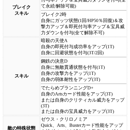
て永続/解除可能)
ブレイク
スキル
ブレイク2時
自身にガッツ状態(1回/HP50％回復)＆攻
撃力アップ＆即死付与率アップ＆宝具威
力ダウンを付与(全て解除不可)
暗殺の天使A
自身の即死付与成功率をアップ(1T)
自身に回避状態を付与(3T/2回)
鋼鉄の決意D
自身に無敵貫通状態を付与(1T)
自身の攻撃力をアップ(1T)
スキル
自身の弱体耐性をアップ(3T)
でたらめプランニングD+
自身のArtsカード性能をアップ(3T)
または自身のクリティカル威力をアップ
(3T)
または自身の宝具威力をアップ(3T)
ゼウス・クリロノミア
Quick、Arts、Busterカード性能をアップ
敵の特殊状態