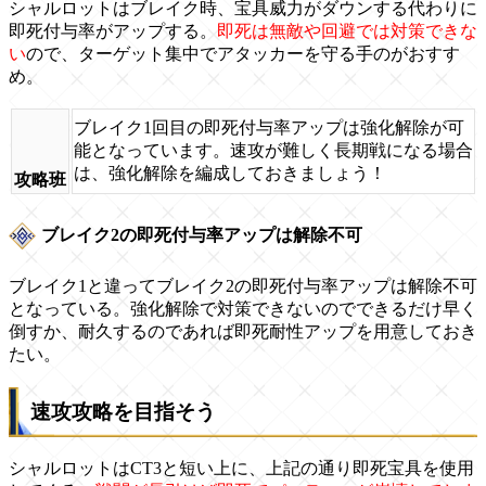
シャルロットはブレイク時、宝具威力がダウンする代わりに
即死付与率がアップする。
即死は無敵や回避では対策できな
い
ので、ターゲット集中でアタッカーを守る手のがおすす
め。
ブレイク1回目の即死付与率アップは強化解除が可
能となっています。速攻が難しく長期戦になる場合
は、強化解除を編成しておきましょう！
攻略班
ブレイク2の即死付与率アップは解除不可
ブレイク1と違ってブレイク2の即死付与率アップは解除不可
となっている。強化解除で対策できないのでできるだけ早く
倒すか、耐久するのであれば即死耐性アップを用意しておき
たい。
速攻攻略を目指そう
シャルロットはCT3と短い上に、上記の通り即死宝具を使用