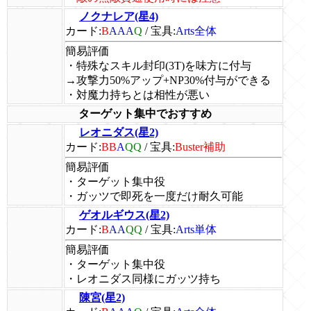
ノクナレア(星4)
カード:
B
AAA
Q
/
宝具:
Arts全体
簡易評価
・特殊なスキル封印(3T)を味方に付与
→攻撃力50%アップ+NP30%付与ができる
・対魔力持ちとは相性が悪い
ターゲット集中でおすすめ
レオニダス(星2)
カード:
BB
A
QQ
/
宝具:
Buster補助
簡易評価
・ターゲット集中役
・ガッツで即死を一度だけ耐久可能
ゲオルギウス(星2)
カード:
B
AA
QQ
/
宝具:
Arts単体
簡易評価
・ターゲット集中役
・レオニダス同様にガッツ持ち
陳宮(星2)