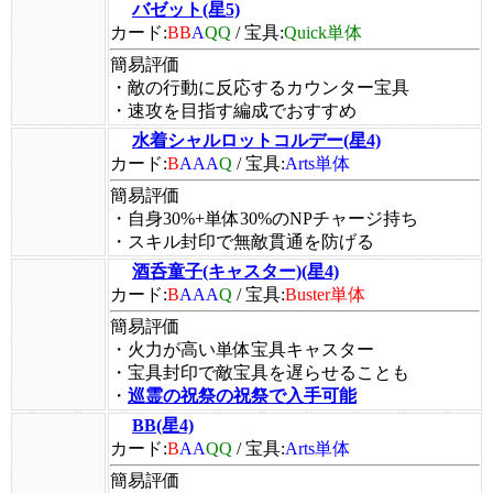
バゼット(星5)
カード:
BB
A
QQ
/
宝具:
Quick単体
簡易評価
・敵の行動に反応するカウンター宝具
・速攻を目指す編成でおすすめ
水着シャルロットコルデー(星4)
カード:
B
AAA
Q
/
宝具:
Arts単体
簡易評価
・自身30%+単体30%のNPチャージ持ち
・スキル封印で無敵貫通を防げる
酒呑童子(キャスター)(星4)
カード:
B
AAA
Q
/
宝具:
Buster単体
簡易評価
・火力が高い単体宝具キャスター
・宝具封印で敵宝具を遅らせることも
・
巡霊の祝祭の祝祭で入手可能
BB(星4)
カード:
B
AA
QQ
/
宝具:
Arts単体
簡易評価