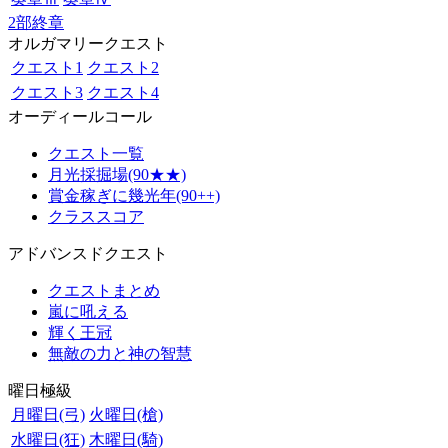
2部終章
オルガマリークエスト
クエスト1
クエスト2
クエスト3
クエスト4
オーディールコール
クエスト一覧
月光採掘場(90★★)
賞金稼ぎに幾光年(90++)
クラススコア
アドバンスドクエスト
クエストまとめ
嵐に吼える
輝く王冠
無敵の力と神の智慧
曜日極級
月曜日(弓)
火曜日(槍)
水曜日(狂)
木曜日(騎)