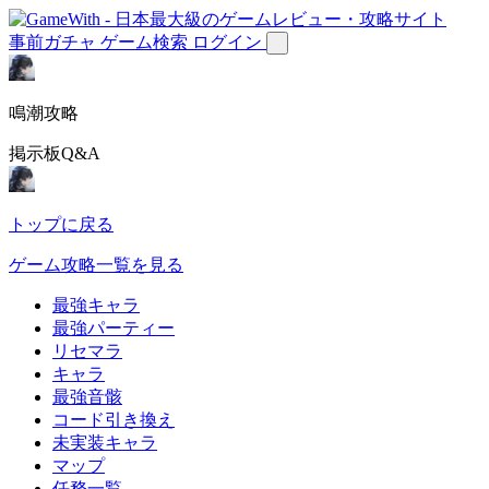
事前ガチャ
ゲーム検索
ログイン
鳴潮攻略
掲示板Q&A
トップに戻る
ゲーム攻略一覧を見る
最強キャラ
最強パーティー
リセマラ
キャラ
最強音骸
コード引き換え
未実装キャラ
マップ
任務一覧