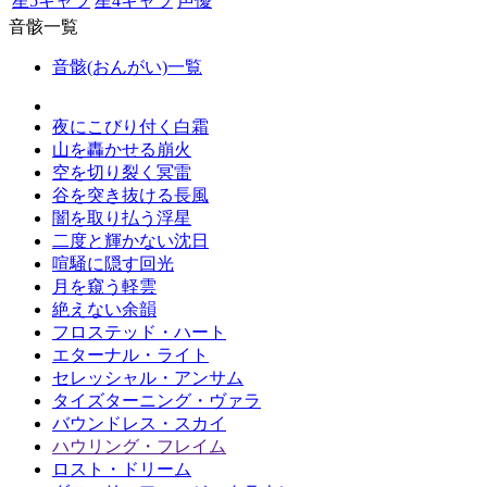
星5キャラ
星4キャラ
声優
音骸一覧
音骸(おんがい)一覧
夜にこびり付く白霜
山を轟かせる崩火
空を切り裂く冥雷
谷を突き抜ける長風
闇を取り払う浮星
二度と輝かない沈日
喧騒に隠す回光
月を窺う軽雲
絶えない余韻
フロステッド・ハート
エターナル・ライト
セレッシャル・アンサム
タイズターニング・ヴァラ
バウンドレス・スカイ
ハウリング・フレイム
ロスト・ドリーム