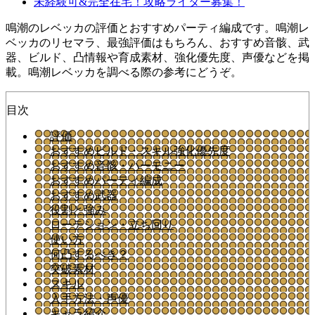
未経験可&完全在宅！攻略ライター募集！
鳴潮のレベッカの評価とおすすめパーティ編成です。鳴潮レ
ベッカのリセマラ、最強評価はもちろん、おすすめ音骸、武
器、ビルド、凸情報や育成素材、強化優先度、声優などを掲
載。鳴潮レベッカを調べる際の参考にどうぞ。
目次
評価
おすすめビルド・スキル強化優先度
おすすめ音骸・ハーモニー
おすすめパーティ編成
おすすめ武器
役割と強み
ローテション・立ち回り
使い方
何凸するべき？
突破素材
スキル
入手方法・声優
キャラ紹介