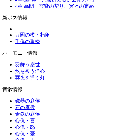
4章-幕間「霊響の契り、冥々の定め」
新ボス情報
万囮の檻・朽躯
千傀の重楼
ハーモニー情報
羽舞う塵世
煞を祓う浄心
冥夜を導く灯
音骸情報
磁器の庭候
石の庭候
金鉄の庭候
心傀・喜
心傀・怒
心傀・憂