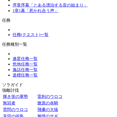
序章序幕「とある漂泊する音の始まり」
1章1幕「惹かれ合う声」
任務
任務(クエスト)一覧
任務種別一覧
連星任務一覧
危地任務一覧
逸話任務一覧
道標任務一覧
ソラガイド
強敵討伐
輝き蛍の軍勢
雷刹のウロコ
無冠者
燎原の炎騎
雲閃のウロコ
飛廉の大猿
哀切の凶鳥
無情のサギ