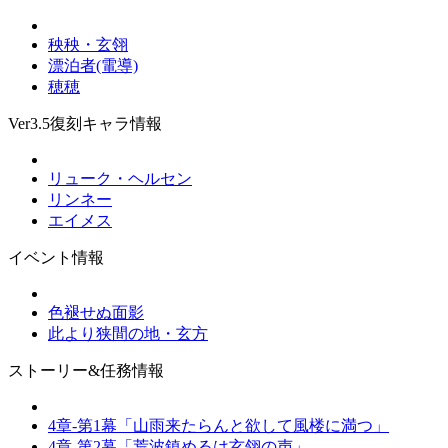
秧秧・玄翎
漂泊者(電導)
穂穂
Ver3.5復刻キャラ情報
リューク・ヘルセン
リンネー
エイメス
イベント情報
色褪せぬ面影
此より狭間の地・玄方
ストーリー&任務情報
4章-第1幕「山雨来たらんと欲して風楼に満つ」
4章-第2幕「荒波鎮めるは玄翎の声」