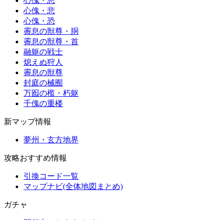
心傀・思
心傀・悲
心傀・恐
霽息の獣尊・胴
霽息の獣尊・首
融躯の戦士
熄えぬ狩人
霽息の獣尊
封庭の械囿
万囮の檻・朽躯
千傀の重楼
新マップ情報
夢州・玄方地界
攻略おすすめ情報
引換コード一覧
マップナビ(全体地図まとめ)
ガチャ