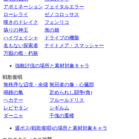
アボミネーション
フェイタルエラー
ローレライ
ゼノコロッサス
嘆きのドレイク
フェンリコ
偽りの神王
海の娘
ハイヴェイシャ
ドライブの機骸
名もない探索者
ナイトメア・スマッシャー
万囮の檻・朽躯
強敵討伐の場所と素材対象キャラ
戦歌復唱
無秩序な辺境・余燼
無冠者の像・心臓部
鳴鐘の亀
定められし闘争(角)
ヘカテー
フルールドリス
レビヤタン
シギルム
ダーニャ
千傀の重楼
週ボス(戦歌復唱)の場所と素材対象キャラ