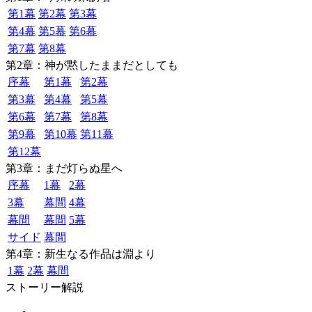
第1幕
第2幕
第3幕
第4幕
第5幕
第6幕
第7幕
第8幕
第2章：神が黙したままだとしても
序幕
第1幕
第2幕
第3幕
第4幕
第5幕
第6幕
第7幕
第8幕
第9幕
第10幕
第11幕
第12幕
第3章：まだ灯らぬ星へ
序幕
1幕
2幕
3幕
幕間
4幕
幕間
幕間
5幕
サイド
幕間
第4章：新生なる作品は淵より
1幕
2幕
幕間
ストーリー解説