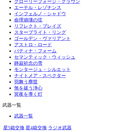
グローリーフォージ・クラウン
エーテル・レゾナンス
インフェルノ・シャドウ
命理崩壊の弦
リフレクト・ブレイズ
スターブライト・リング
ゴールデン・ヴァリアント
アストロ・ロード
パティナ・フォーム
セマンティック・ウィッシュ
静寂祈念の雪
モンタージュ・シルエット
ナイトメア・スペクター
羽舞う塵世
煞を祓う浄心
冥夜を導く灯
武器一覧
武器一覧
星5箱交換
星4箱交換
ラジオ武器