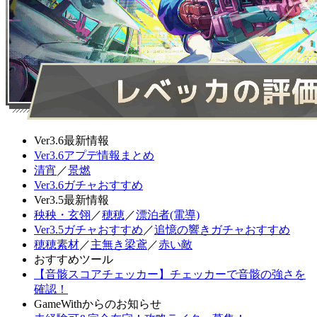
Ver3.6最新情報
Ver3.6アプデ情報まとめ
清宵
／
景燃
Ver3.6ガチャおすすめ
Ver3.5最新情報
秧秧・玄翎
／
穂穂
／
漂泊者(電導)
Ver3.5ガチャおすすめ
／
追憶の響きガチャおすすめ
穂穂素材
／
主無き梁鳶
／
赤い敵
おすすめツール
【音骸スコアチェッカー】チェッカーで音骸の強さを
確認！
GameWithからのお知らせ