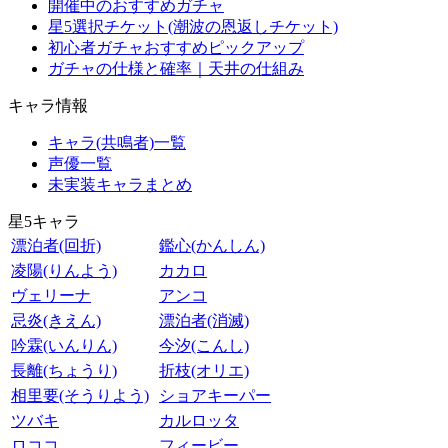
開催中のおすすめガチャ
星5選択チケット(潮波の恩返しチケット)
初心者ガチャおすすめピックアップ
ガチャの仕様と確率｜天井の仕組み
キャラ情報
キャラ(共鳴者)一覧
声優一覧
未実装キャラまとめ
星5キャラ
漂泊者(回折)
鑑心(かんしん)
凌陽(りんよう)
カカロ
ヴェリーナ
アンコ
忌炎(きえん)
漂泊者(消滅)
吟霖(いんりん)
今汐(こんし)
長離(ちょうり)
折枝(オリエ)
相里要(そうりよう)
ショアキーパー
ツバキ
カルロッタ
ロココ
フィービー