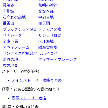
雲陵谷
無明の湾岸
今州城
光なき森
石崩れの高地
中部台地
乗霄山
叩天関
ブラックショア諸島
テティスの底
リナシータ
リジョリ群島
金庫下層
ベオ海域
アヴィノレーム
隠海実験場
サングイス狩猟台地
ラハイロイ
氷原の地上
ディマー・プレーンズ
玄方地界
ストーリー(潮汐任務)
メインストーリー攻略まとめ
序章：とある漂泊する音の始まり
序章ストーリー攻略
第1章：今州の来訪者