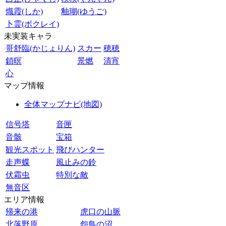
熾霞(しか)
釉瑚(ゆうご)
卜霊(ボクレイ)
未実装キャラ
哥舒臨(かじょりん)
スカー
穂穂
鎖暝
景燃
清宵
心
マップ情報
全体マップナビ(地図)
信号塔
音匣
音骸
宝箱
観光スポット
飛びハンター
走声蝶
風止みの鈴
伏霜虫
特別な敵
無音区
エリア情報
帰来の港
虎口の山脈
北落野原
怨鳥の沼