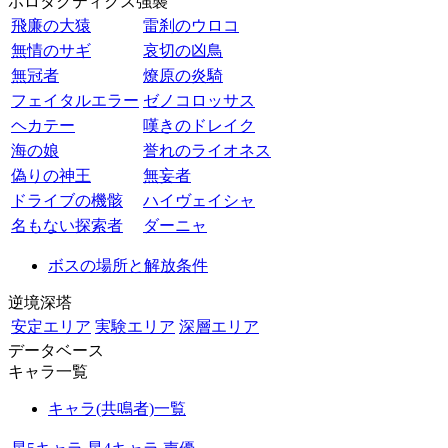
ホロタクティクス強襲
飛廉の大猿
雷刹のウロコ
無情のサギ
哀切の凶鳥
無冠者
燎原の炎騎
フェイタルエラー
ゼノコロッサス
ヘカテー
嘆きのドレイク
海の娘
誉れのライオネス
偽りの神王
無妄者
ドライブの機骸
ハイヴェイシャ
名もない探索者
ダーニャ
ボスの場所と解放条件
逆境深塔
安定エリア
実験エリア
深層エリア
データベース
キャラ一覧
キャラ(共鳴者)一覧