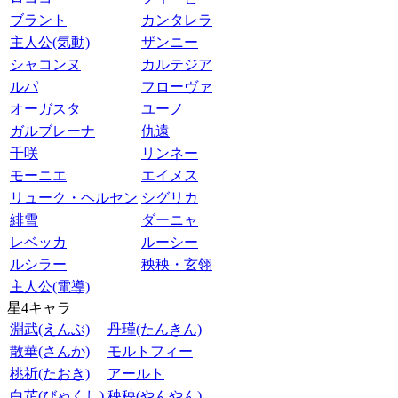
ブラント
カンタレラ
主人公(気動)
ザンニー
シャコンヌ
カルテジア
ルパ
フローヴァ
オーガスタ
ユーノ
ガルブレーナ
仇遠
千咲
リンネー
モーニエ
エイメス
リューク・ヘルセン
シグリカ
緋雪
ダーニャ
レベッカ
ルーシー
ルシラー
秧秧・玄翎
主人公(電導)
星4キャラ
淵武(えんぶ)
丹瑾(たんきん)
散華(さんか)
モルトフィー
桃祈(たおき)
アールト
白芷(びゃくし)
秧秧(やんやん)