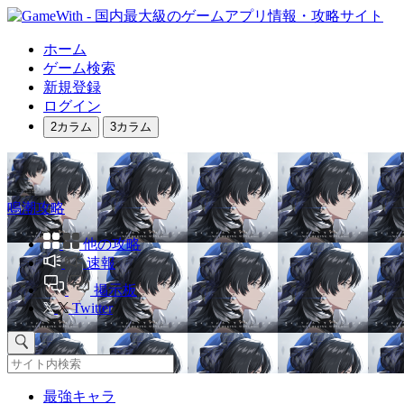
ホーム
ゲーム検索
新規登録
ログイン
2カラム
3カラム
鳴潮攻略
他の攻略
速報
掲示板
Twitter
最強キャラ