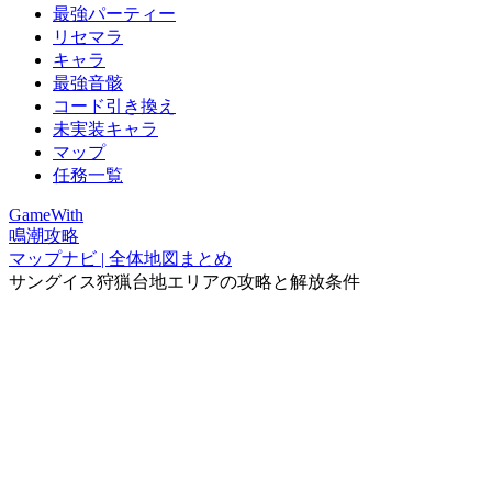
最強パーティー
リセマラ
キャラ
最強音骸
コード引き換え
未実装キャラ
マップ
任務一覧
GameWith
鳴潮攻略
マップナビ | 全体地図まとめ
サングイス狩猟台地エリアの攻略と解放条件