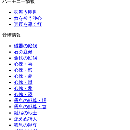
ハーモニー情報
羽舞う塵世
煞を祓う浄心
冥夜を導く灯
音骸情報
磁器の庭候
石の庭候
金鉄の庭候
心傀・喜
心傀・怒
心傀・憂
心傀・思
心傀・悲
心傀・恐
霽息の獣尊・胴
霽息の獣尊・首
融躯の戦士
熄えぬ狩人
霽息の獣尊