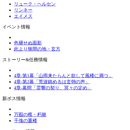
リューク・ヘルセン
リンネー
エイメス
イベント情報
色褪せぬ面影
此より狭間の地・玄方
ストーリー&任務情報
4章-第1幕「山雨来たらんと欲して風楼に満つ」
4章-第2幕「荒波鎮めるは玄翎の声」
4章-幕間「霊響の契り、冥々の定め」
新ボス情報
万囮の檻・朽躯
千傀の重楼