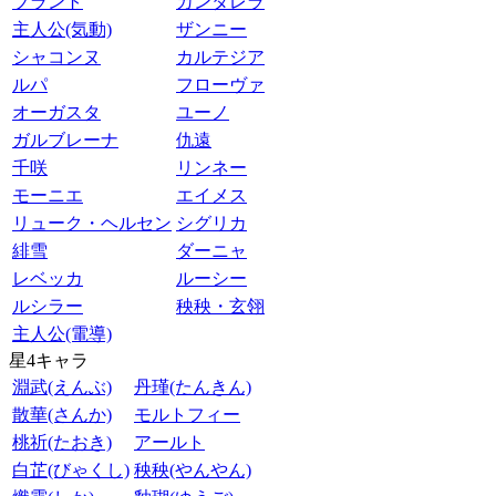
ブラント
カンタレラ
主人公(気動)
ザンニー
シャコンヌ
カルテジア
ルパ
フローヴァ
オーガスタ
ユーノ
ガルブレーナ
仇遠
千咲
リンネー
モーニエ
エイメス
リューク・ヘルセン
シグリカ
緋雪
ダーニャ
レベッカ
ルーシー
ルシラー
秧秧・玄翎
主人公(電導)
星4キャラ
淵武(えんぶ)
丹瑾(たんきん)
散華(さんか)
モルトフィー
桃祈(たおき)
アールト
白芷(びゃくし)
秧秧(やんやん)