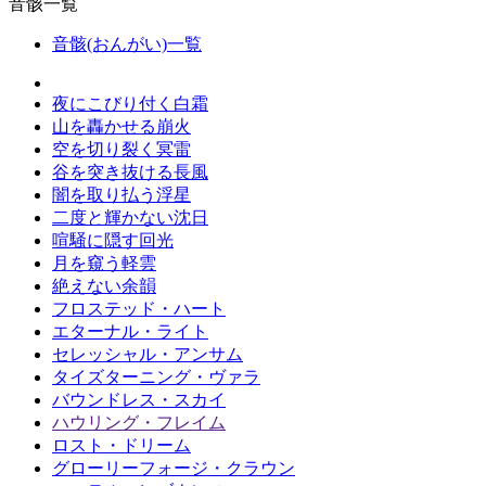
音骸一覧
音骸(おんがい)一覧
夜にこびり付く白霜
山を轟かせる崩火
空を切り裂く冥雷
谷を突き抜ける長風
闇を取り払う浮星
二度と輝かない沈日
喧騒に隠す回光
月を窺う軽雲
絶えない余韻
フロステッド・ハート
エターナル・ライト
セレッシャル・アンサム
タイズターニング・ヴァラ
バウンドレス・スカイ
ハウリング・フレイム
ロスト・ドリーム
グローリーフォージ・クラウン