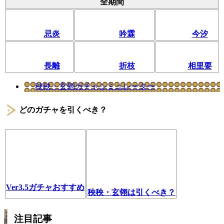
全期間
忌炎
吟霖
今汐
長離
折枝
相里要
秧秧・玄翎ガチャシミュレーター
どのガチャを引くべき？
Ver3.5ガチャおすすめ
秧秧・玄翎は引くべき？
注目記事