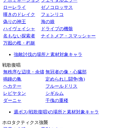
アボミネーション
フェイタルエラー
ローレライ
ゼノコロッサス
嘆きのドレイク
フェンリコ
偽りの神王
海の娘
ハイヴェイシャ
ドライブの機骸
名もない探索者
ナイトメア・スマッシャー
万囮の檻・朽躯
強敵討伐の場所と素材対象キャラ
戦歌復唱
無秩序な辺境・余燼
無冠者の像・心臓部
鳴鐘の亀
定められし闘争(角)
ヘカテー
フルールドリス
レビヤタン
シギルム
ダーニャ
千傀の重楼
週ボス(戦歌復唱)の場所と素材対象キャラ
ホロタクティクス強襲