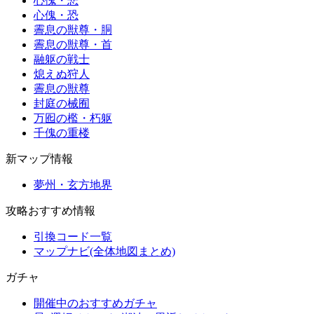
心傀・悲
心傀・恐
霽息の獣尊・胴
霽息の獣尊・首
融躯の戦士
熄えぬ狩人
霽息の獣尊
封庭の械囿
万囮の檻・朽躯
千傀の重楼
新マップ情報
夢州・玄方地界
攻略おすすめ情報
引換コード一覧
マップナビ(全体地図まとめ)
ガチャ
開催中のおすすめガチャ