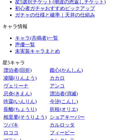
星5選択チケット(潮波の恩返しチケット)
初心者ガチャおすすめピックアップ
ガチャの仕様と確率｜天井の仕組み
キャラ情報
キャラ(共鳴者)一覧
声優一覧
未実装キャラまとめ
星5キャラ
漂泊者(回折)
鑑心(かんしん)
凌陽(りんよう)
カカロ
ヴェリーナ
アンコ
忌炎(きえん)
漂泊者(消滅)
吟霖(いんりん)
今汐(こんし)
長離(ちょうり)
折枝(オリエ)
相里要(そうりよう)
ショアキーパー
ツバキ
カルロッタ
ロココ
フィービー