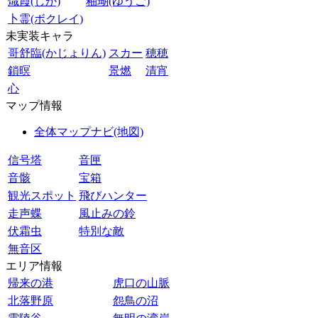
熾霞(しか)
釉瑚(ゆうご)
卜霊(ボクレイ)
未実装キャラ
哥舒臨(かじょりん)
スカー
穂穂
鎖暝
景燃
清宵
心
マップ情報
全体マップナビ(地図)
信号塔
音匣
音骸
宝箱
観光スポット
飛びハンター
走声蝶
風止みの鈴
伏霜虫
特別な敵
無音区
エリア情報
帰来の港
虎口の山脈
北落野原
怨鳥の沼