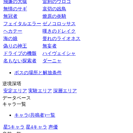
飛廉の大猿
雷刹のウロコ
無情のサギ
哀切の凶鳥
無冠者
燎原の炎騎
フェイタルエラー
ゼノコロッサス
ヘカテー
嘆きのドレイク
海の娘
誉れのライオネス
偽りの神王
無妄者
ドライブの機骸
ハイヴェイシャ
名もない探索者
ダーニャ
ボスの場所と解放条件
逆境深塔
安定エリア
実験エリア
深層エリア
データベース
キャラ一覧
キャラ(共鳴者)一覧
星5キャラ
星4キャラ
声優