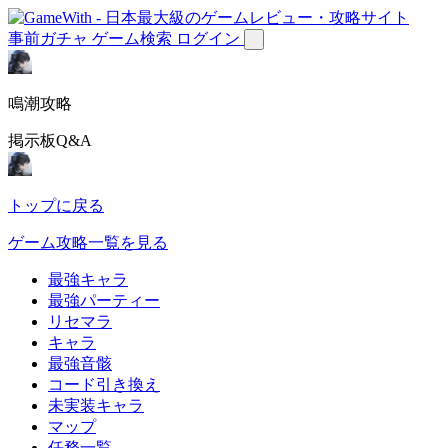
事前ガチャ
ゲーム検索
ログイン
鳴潮攻略
掲示板Q&A
トップに戻る
ゲーム攻略一覧を見る
最強キャラ
最強パーティー
リセマラ
キャラ
最強音骸
コード引き換え
未実装キャラ
マップ
任務一覧