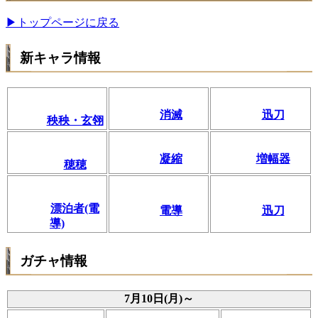
▶トップページに戻る
新キャラ情報
消滅
迅刀
秧秧・玄翎
凝縮
増幅器
穂穂
漂泊者(電
電導
迅刀
導)
ガチャ情報
7月10日(月)～