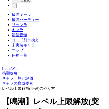
ご意見
最強キャラ
最強パーティー
リセマラ
キャラ
最強音骸
コード引き換え
未実装キャラ
マップ
任務一覧
GameWith
鳴潮攻略
キャラ一覧と評価
キャラの育成要素
レベル上限解放(突破)のやり方
【鳴潮】レベル上限解放(突