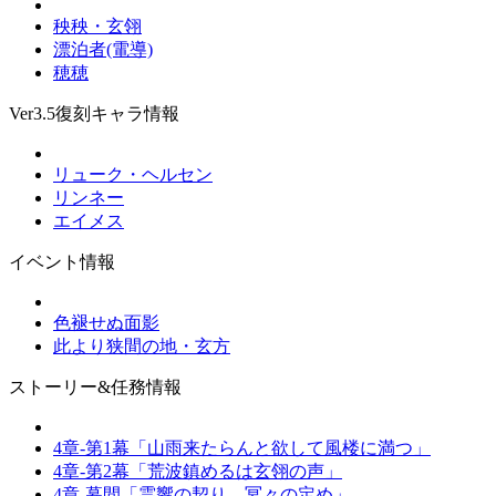
秧秧・玄翎
漂泊者(電導)
穂穂
Ver3.5復刻キャラ情報
リューク・ヘルセン
リンネー
エイメス
イベント情報
色褪せぬ面影
此より狭間の地・玄方
ストーリー&任務情報
4章-第1幕「山雨来たらんと欲して風楼に満つ」
4章-第2幕「荒波鎮めるは玄翎の声」
4章-幕間「霊響の契り、冥々の定め」