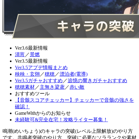
Ver3.6最新情報
清宵
／
景燃
Ver3.5最新情報
Ver3.5アプデ情報まとめ
秧秧・玄翎
／
穂穂
／
漂泊者(電導)
Ver3.5ガチャおすすめ
／
追憶の響きガチャおすすめ
穂穂素材
／
主無き梁鳶
／
赤い敵
おすすめツール
【音骸スコアチェッカー】チェッカーで音骸の強さを
確認！
GameWithからのお知らせ
未経験可&完全在宅！攻略ライター募集！
鳴潮(めいちょう)のキャラの突破(レベル上限解放)のやり方
です。共鳴者突破のやり方、突破に必要なソラランクや素材