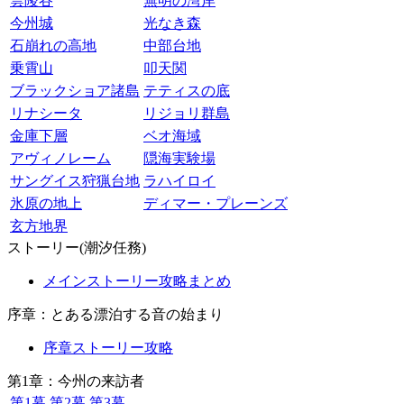
雲陵谷
無明の湾岸
今州城
光なき森
石崩れの高地
中部台地
乗霄山
叩天関
ブラックショア諸島
テティスの底
リナシータ
リジョリ群島
金庫下層
ベオ海域
アヴィノレーム
隠海実験場
サングイス狩猟台地
ラハイロイ
氷原の地上
ディマー・プレーンズ
玄方地界
ストーリー(潮汐任務)
メインストーリー攻略まとめ
序章：とある漂泊する音の始まり
序章ストーリー攻略
第1章：今州の来訪者
第1幕
第2幕
第3幕