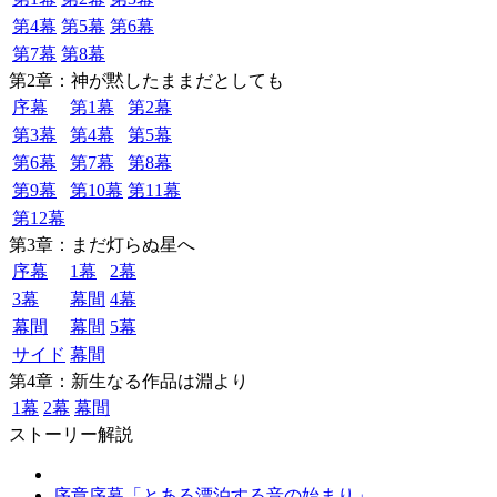
第4幕
第5幕
第6幕
第7幕
第8幕
第2章：神が黙したままだとしても
序幕
第1幕
第2幕
第3幕
第4幕
第5幕
第6幕
第7幕
第8幕
第9幕
第10幕
第11幕
第12幕
第3章：まだ灯らぬ星へ
序幕
1幕
2幕
3幕
幕間
4幕
幕間
幕間
5幕
サイド
幕間
第4章：新生なる作品は淵より
1幕
2幕
幕間
ストーリー解説
序章序幕「とある漂泊する音の始まり」