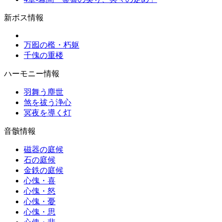
新ボス情報
万囮の檻・朽躯
千傀の重楼
ハーモニー情報
羽舞う塵世
煞を祓う浄心
冥夜を導く灯
音骸情報
磁器の庭候
石の庭候
金鉄の庭候
心傀・喜
心傀・怒
心傀・憂
心傀・思