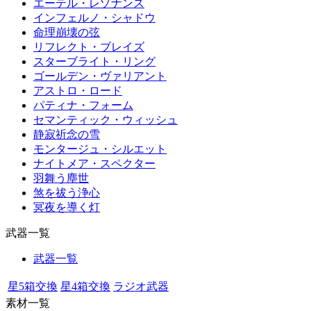
エーテル・レゾナンス
インフェルノ・シャドウ
命理崩壊の弦
リフレクト・ブレイズ
スターブライト・リング
ゴールデン・ヴァリアント
アストロ・ロード
パティナ・フォーム
セマンティック・ウィッシュ
静寂祈念の雪
モンタージュ・シルエット
ナイトメア・スペクター
羽舞う塵世
煞を祓う浄心
冥夜を導く灯
武器一覧
武器一覧
星5箱交換
星4箱交換
ラジオ武器
素材一覧