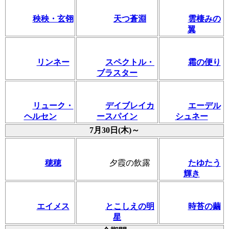
秧秧・玄翎
天つ蒼淵
雲棲みの
翼
リンネー
スペクトル・
霜の便り
ブラスター
リューク・
デイブレイカ
エーデル
ヘルセン
ースパイン
シュネー
7月30日(木)～
穂穂
夕霞の飲露
たゆたう
輝き
エイメス
とこしえの明
時苔の繭
星