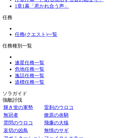
1章1幕「惹かれ合う声」
任務
任務(クエスト)一覧
任務種別一覧
連星任務一覧
危地任務一覧
逸話任務一覧
道標任務一覧
ソラガイド
強敵討伐
輝き蛍の軍勢
雷刹のウロコ
無冠者
燎原の炎騎
雲閃のウロコ
飛廉の大猿
哀切の凶鳥
無情のサギ