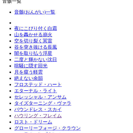
音骸一覧
音骸(おんがい)一覧
夜にこびり付く白霜
山を轟かせる崩火
空を切り裂く冥雷
谷を突き抜ける長風
闇を取り払う浮星
二度と輝かない沈日
喧騒に隠す回光
月を窺う軽雲
絶えない余韻
フロステッド・ハート
エターナル・ライト
セレッシャル・アンサム
タイズターニング・ヴァラ
バウンドレス・スカイ
ハウリング・フレイム
ロスト・ドリーム
グローリーフォージ・クラウン