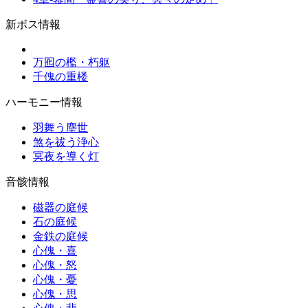
新ボス情報
万囮の檻・朽躯
千傀の重楼
ハーモニー情報
羽舞う塵世
煞を祓う浄心
冥夜を導く灯
音骸情報
磁器の庭候
石の庭候
金鉄の庭候
心傀・喜
心傀・怒
心傀・憂
心傀・思