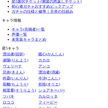
星5選択チケット(潮波の恩返しチケット)
初心者ガチャおすすめピックアップ
ガチャの仕様と確率｜天井の仕組み
キャラ情報
キャラ(共鳴者)一覧
声優一覧
未実装キャラまとめ
星5キャラ
漂泊者(回折)
鑑心(かんしん)
凌陽(りんよう)
カカロ
ヴェリーナ
アンコ
忌炎(きえん)
漂泊者(消滅)
吟霖(いんりん)
今汐(こんし)
長離(ちょうり)
折枝(オリエ)
相里要(そうりよう)
ショアキーパー
ツバキ
カルロッタ
ロココ
フィービー