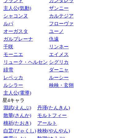
ブラント
カンタレラ
主人公(気動)
ザンニー
シャコンヌ
カルテジア
ルパ
フローヴァ
オーガスタ
ユーノ
ガルブレーナ
仇遠
千咲
リンネー
モーニエ
エイメス
リューク・ヘルセン
シグリカ
緋雪
ダーニャ
レベッカ
ルーシー
ルシラー
秧秧・玄翎
主人公(電導)
星4キャラ
淵武(えんぶ)
丹瑾(たんきん)
散華(さんか)
モルトフィー
桃祈(たおき)
アールト
白芷(びゃくし)
秧秧(やんやん)