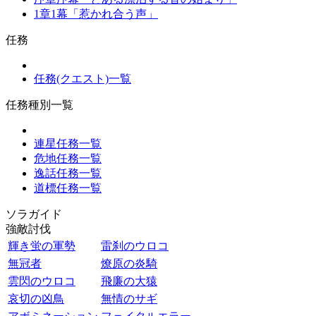
1章1幕「惹かれ合う声」
任務
任務(クエスト)一覧
任務種別一覧
連星任務一覧
危地任務一覧
逸話任務一覧
道標任務一覧
ソラガイド
強敵討伐
輝き蛍の軍勢
雷刹のウロコ
無冠者
燎原の炎騎
雲閃のウロコ
飛廉の大猿
哀切の凶鳥
無情のサギ