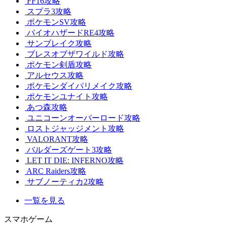
FF16攻略
スプラ3攻略
ポケモンSV攻略
バイオハザードRE4攻略
サンブレイク攻略
ブレスオブザワイルド攻略
ポケモン剣盾攻略
アルセウス攻略
ポケモンダイパリメイク攻略
ポケモンユナイト攻略
あつ森攻略
ユニコーンオーバーロード攻略
ロストジャッジメント攻略
VALORANT攻略
バルダーズゲート3攻略
LET IT DIE: INFERNO攻略
ARC Raiders攻略
サブノーティカ2攻略
一覧を見る
スマホゲーム