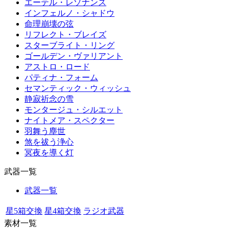
エーテル・レゾナンス
インフェルノ・シャドウ
命理崩壊の弦
リフレクト・ブレイズ
スターブライト・リング
ゴールデン・ヴァリアント
アストロ・ロード
パティナ・フォーム
セマンティック・ウィッシュ
静寂祈念の雪
モンタージュ・シルエット
ナイトメア・スペクター
羽舞う塵世
煞を祓う浄心
冥夜を導く灯
武器一覧
武器一覧
星5箱交換
星4箱交換
ラジオ武器
素材一覧