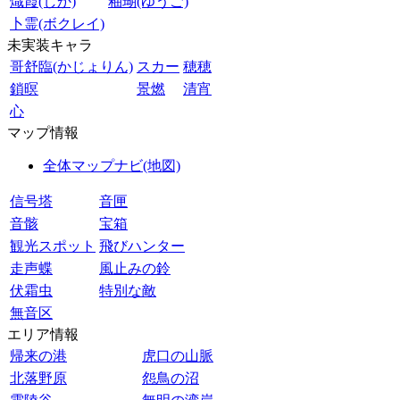
熾霞(しか)
釉瑚(ゆうご)
卜霊(ボクレイ)
未実装キャラ
哥舒臨(かじょりん)
スカー
穂穂
鎖暝
景燃
清宵
心
マップ情報
全体マップナビ(地図)
信号塔
音匣
音骸
宝箱
観光スポット
飛びハンター
走声蝶
風止みの鈴
伏霜虫
特別な敵
無音区
エリア情報
帰来の港
虎口の山脈
北落野原
怨鳥の沼