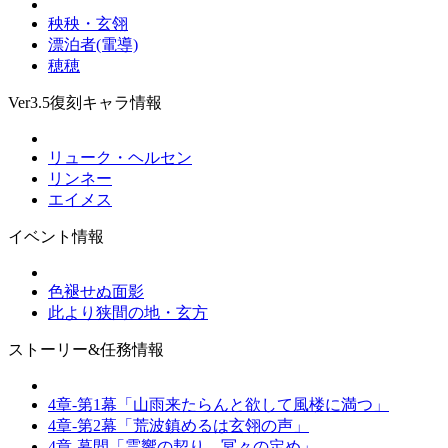
秧秧・玄翎
漂泊者(電導)
穂穂
Ver3.5復刻キャラ情報
リューク・ヘルセン
リンネー
エイメス
イベント情報
色褪せぬ面影
此より狭間の地・玄方
ストーリー&任務情報
4章-第1幕「山雨来たらんと欲して風楼に満つ」
4章-第2幕「荒波鎮めるは玄翎の声」
4章-幕間「霊響の契り、冥々の定め」