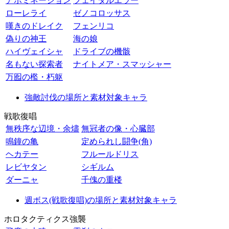
アボミネーション
フェイタルエラー
ローレライ
ゼノコロッサス
嘆きのドレイク
フェンリコ
偽りの神王
海の娘
ハイヴェイシャ
ドライブの機骸
名もない探索者
ナイトメア・スマッシャー
万囮の檻・朽躯
強敵討伐の場所と素材対象キャラ
戦歌復唱
無秩序な辺境・余燼
無冠者の像・心臓部
鳴鐘の亀
定められし闘争(角)
ヘカテー
フルールドリス
レビヤタン
シギルム
ダーニャ
千傀の重楼
週ボス(戦歌復唱)の場所と素材対象キャラ
ホロタクティクス強襲