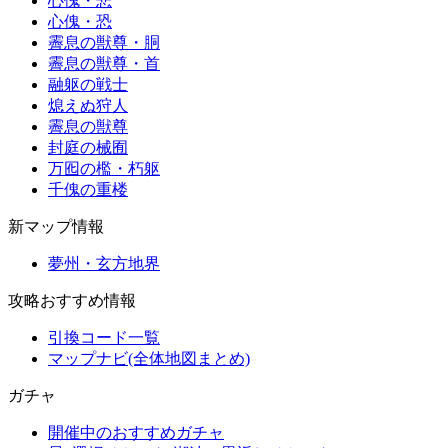
心傀・悲
心傀・恐
霽息の獣尊・胴
霽息の獣尊・首
融躯の戦士
熄えぬ狩人
霽息の獣尊
封庭の械囿
万囮の檻・朽躯
千傀の重楼
新マップ情報
夢州・玄方地界
攻略おすすめ情報
引換コード一覧
マップナビ(全体地図まとめ)
ガチャ
開催中のおすすめガチャ