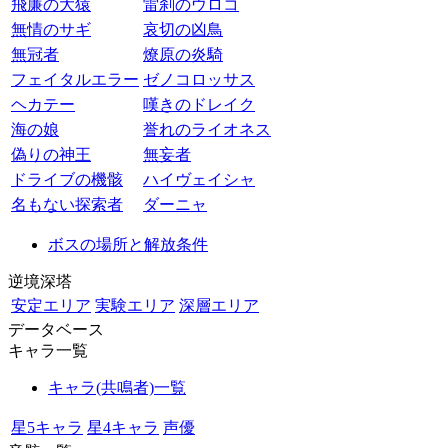
飛廉の大猿
雷刹のウロコ
無情のサギ
哀切の凶鳥
無冠者
燎原の炎騎
フェイタルエラー
ゼノコロッサス
ヘカテー
嘆きのドレイク
海の娘
誉れのライオネス
偽りの神王
無妄者
ドライブの機骸
ハイヴェイシャ
名もない探索者
ダーニャ
ボスの場所と解放条件
逆境深塔
安定エリア
実験エリア
深層エリア
データベース
キャラ一覧
キャラ(共鳴者)一覧
星5キャラ
星4キャラ
声優