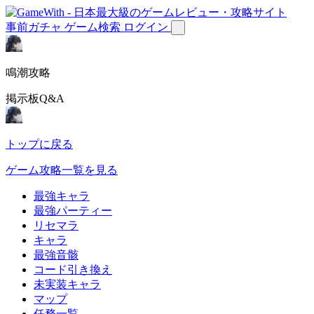
事前ガチャ
ゲーム検索
ログイン
鳴潮攻略
掲示板Q&A
トップに戻る
ゲーム攻略一覧を見る
最強キャラ
最強パーティー
リセマラ
キャラ
最強音骸
コード引き換え
未実装キャラ
マップ
任務一覧