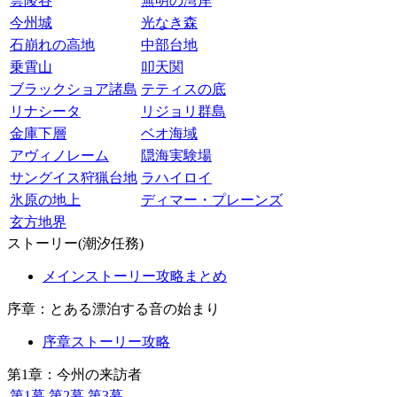
雲陵谷
無明の湾岸
今州城
光なき森
石崩れの高地
中部台地
乗霄山
叩天関
ブラックショア諸島
テティスの底
リナシータ
リジョリ群島
金庫下層
ベオ海域
アヴィノレーム
隠海実験場
サングイス狩猟台地
ラハイロイ
氷原の地上
ディマー・プレーンズ
玄方地界
ストーリー(潮汐任務)
メインストーリー攻略まとめ
序章：とある漂泊する音の始まり
序章ストーリー攻略
第1章：今州の来訪者
第1幕
第2幕
第3幕