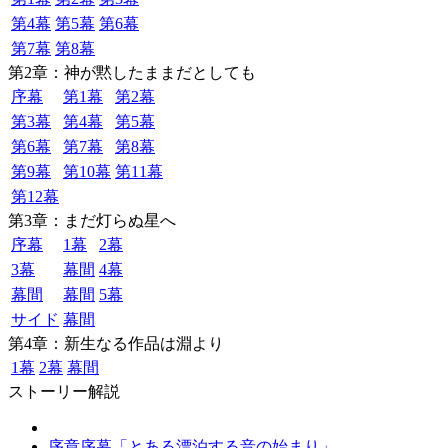
第4幕
第5幕
第6幕
第7幕
第8幕
第2章：神が黙したままだとしても
序幕
第1幕
第2幕
第3幕
第4幕
第5幕
第6幕
第7幕
第8幕
第9幕
第10幕
第11幕
第12幕
第3章：まだ灯らぬ星へ
序幕
1幕
2幕
3幕
幕間
4幕
幕間
幕間
5幕
サイド
幕間
第4章：新生なる作品は淵より
1幕
2幕
幕間
ストーリー解説
序章序幕「とある漂泊する音の始まり」