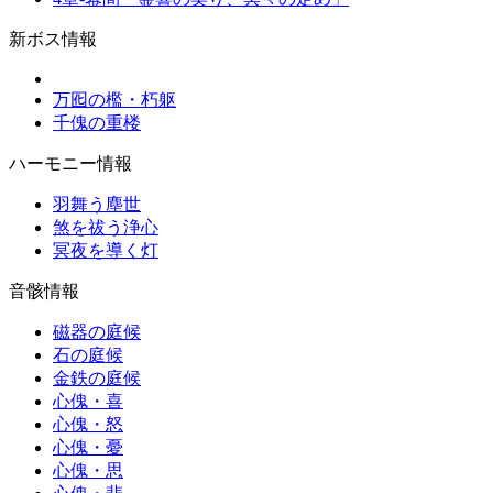
新ボス情報
万囮の檻・朽躯
千傀の重楼
ハーモニー情報
羽舞う塵世
煞を祓う浄心
冥夜を導く灯
音骸情報
磁器の庭候
石の庭候
金鉄の庭候
心傀・喜
心傀・怒
心傀・憂
心傀・思