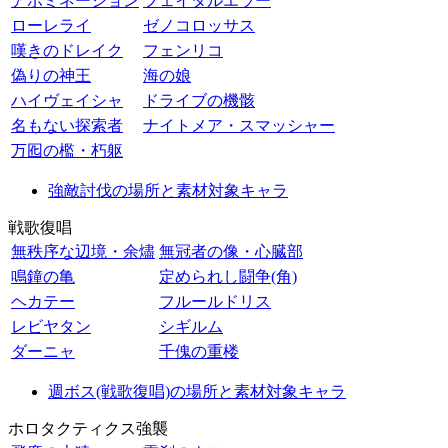
アボミネーション
フェイタルエラー
ローレライ
ゼノコロッサス
嘆きのドレイク
フェンリコ
偽りの神王
海の娘
ハイヴェイシャ
ドライブの機骸
名もない探索者
ナイトメア・スマッシャー
万囮の檻・朽躯
強敵討伐の場所と素材対象キャラ
戦歌復唱
無秩序な辺境・余燼
無冠者の像・心臓部
鳴鐘の亀
定められし闘争(角)
ヘカテー
フルールドリス
レビヤタン
シギルム
ダーニャ
千傀の重楼
週ボス(戦歌復唱)の場所と素材対象キャラ
ホロタクティクス強襲