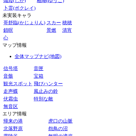
熾霞(しか)
釉瑚(ゆうご)
卜霊(ボクレイ)
未実装キャラ
哥舒臨(かじょりん)
スカー
穂穂
鎖暝
景燃
清宵
心
マップ情報
全体マップナビ(地図)
信号塔
音匣
音骸
宝箱
観光スポット
飛びハンター
走声蝶
風止みの鈴
伏霜虫
特別な敵
無音区
エリア情報
帰来の港
虎口の山脈
北落野原
怨鳥の沼