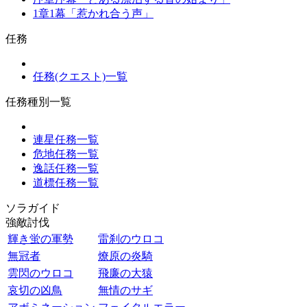
1章1幕「惹かれ合う声」
任務
任務(クエスト)一覧
任務種別一覧
連星任務一覧
危地任務一覧
逸話任務一覧
道標任務一覧
ソラガイド
強敵討伐
輝き蛍の軍勢
雷刹のウロコ
無冠者
燎原の炎騎
雲閃のウロコ
飛廉の大猿
哀切の凶鳥
無情のサギ