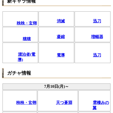
新キャラ情報
消滅
迅刀
秧秧・玄翎
凝縮
増幅器
穂穂
漂泊者(電
電導
迅刀
導)
ガチャ情報
7月10日(月)～
秧秧・玄翎
天つ蒼淵
雲棲みの
翼