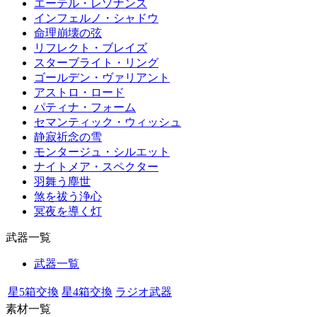
エーテル・レゾナンス
インフェルノ・シャドウ
命理崩壊の弦
リフレクト・ブレイズ
スターブライト・リング
ゴールデン・ヴァリアント
アストロ・ロード
パティナ・フォーム
セマンティック・ウィッシュ
静寂祈念の雪
モンタージュ・シルエット
ナイトメア・スペクター
羽舞う塵世
煞を祓う浄心
冥夜を導く灯
武器一覧
武器一覧
星5箱交換
星4箱交換
ラジオ武器
素材一覧