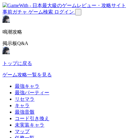
事前ガチャ
ゲーム検索
ログイン
鳴潮攻略
掲示板Q&A
トップに戻る
ゲーム攻略一覧を見る
最強キャラ
最強パーティー
リセマラ
キャラ
最強音骸
コード引き換え
未実装キャラ
マップ
任務一覧