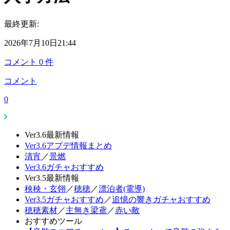
最終更新:
2026年7月10日21:44
コメント
0
件
コメント
0
Ver3.6最新情報
Ver3.6アプデ情報まとめ
清宵
／
景燃
Ver3.6ガチャおすすめ
Ver3.5最新情報
秧秧・玄翎
／
穂穂
／
漂泊者(電導)
Ver3.5ガチャおすすめ
／
追憶の響きガチャおすすめ
穂穂素材
／
主無き梁鳶
／
赤い敵
おすすめツール