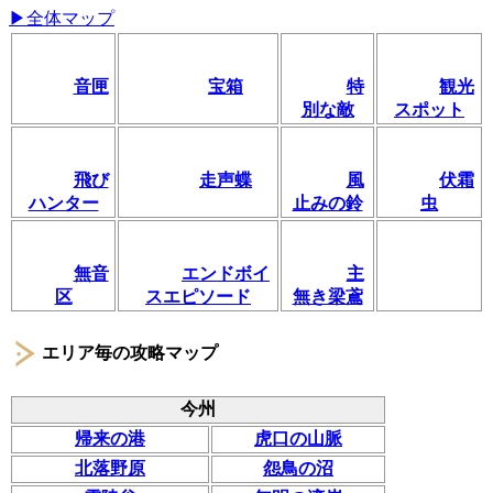
▶全体マップ
音匣
宝箱
特
観光
別な敵
スポット
飛び
走声蝶
風
伏霜
ハンター
止みの鈴
虫
無音
エンドボイ
主
区
スエピソード
無き梁鳶
エリア毎の攻略マップ
今州
帰来の港
虎口の山脈
北落野原
怨鳥の沼