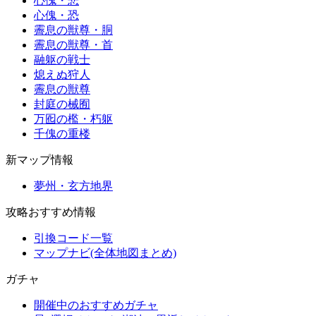
心傀・悲
心傀・恐
霽息の獣尊・胴
霽息の獣尊・首
融躯の戦士
熄えぬ狩人
霽息の獣尊
封庭の械囿
万囮の檻・朽躯
千傀の重楼
新マップ情報
夢州・玄方地界
攻略おすすめ情報
引換コード一覧
マップナビ(全体地図まとめ)
ガチャ
開催中のおすすめガチャ