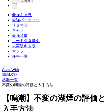
ご意見
最強キャラ
最強パーティー
リセマラ
キャラ
最強音骸
コード引き換え
未実装キャラ
マップ
任務一覧
GameWith
鳴潮攻略
武器一覧
不変の湖煙の評価と入手方法
【鳴潮】不変の湖煙の評価と
入手方法