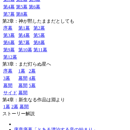
第4幕
第5幕
第6幕
第7幕
第8幕
第2章：神が黙したままだとしても
序幕
第1幕
第2幕
第3幕
第4幕
第5幕
第6幕
第7幕
第8幕
第9幕
第10幕
第11幕
第12幕
第3章：まだ灯らぬ星へ
序幕
1幕
2幕
3幕
幕間
4幕
幕間
幕間
5幕
サイド
幕間
第4章：新生なる作品は淵より
1幕
2幕
幕間
ストーリー解説
序章序幕「とある漂泊する音の始まり」