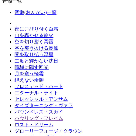
音骸一覧
音骸(おんがい)一覧
夜にこびり付く白霜
山を轟かせる崩火
空を切り裂く冥雷
谷を突き抜ける長風
闇を取り払う浮星
二度と輝かない沈日
喧騒に隠す回光
月を窺う軽雲
絶えない余韻
フロステッド・ハート
エターナル・ライト
セレッシャル・アンサム
タイズターニング・ヴァラ
バウンドレス・スカイ
ハウリング・フレイム
ロスト・ドリーム
グローリーフォージ・クラウン