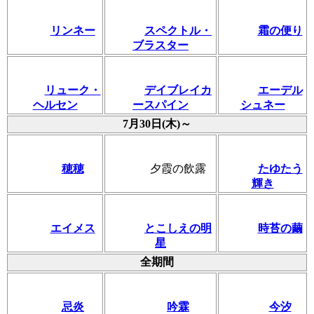
リンネー
スペクトル・
霜の便り
ブラスター
リューク・
デイブレイカ
エーデル
ヘルセン
ースパイン
シュネー
7月30日(木)～
穂穂
夕霞の飲露
たゆたう
輝き
エイメス
とこしえの明
時苔の繭
星
全期間
忌炎
吟霖
今汐