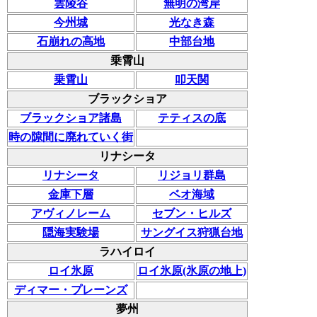
雲陵谷
無明の湾岸
今州城
光なき森
石崩れの高地
中部台地
乗霄山
乗霄山
叩天関
ブラックショア
ブラックショア諸島
テティスの底
時の隙間に廃れていく街
リナシータ
リナシータ
リジョリ群島
金庫下層
ベオ海域
アヴィノレーム
セブン・ヒルズ
隠海実験場
サングイス狩猟台地
ラハイロイ
ロイ氷原
ロイ氷原(氷原の地上)
ディマー・プレーンズ
夢州