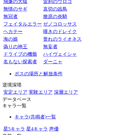
飛廉の大猿
雷刹のウロコ
無情のサギ
哀切の凶鳥
無冠者
燎原の炎騎
フェイタルエラー
ゼノコロッサス
ヘカテー
嘆きのドレイク
海の娘
誉れのライオネス
偽りの神王
無妄者
ドライブの機骸
ハイヴェイシャ
名もない探索者
ダーニャ
ボスの場所と解放条件
逆境深塔
安定エリア
実験エリア
深層エリア
データベース
キャラ一覧
キャラ(共鳴者)一覧
星5キャラ
星4キャラ
声優