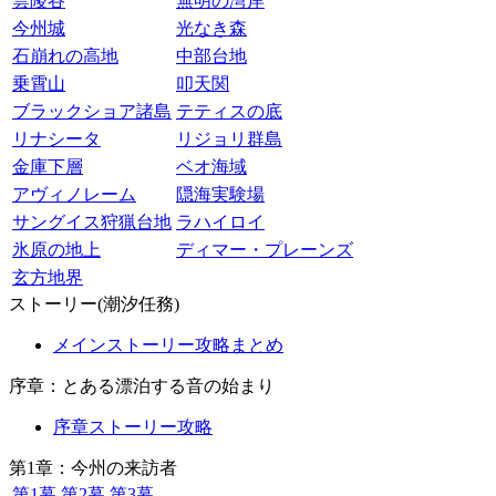
雲陵谷
無明の湾岸
今州城
光なき森
石崩れの高地
中部台地
乗霄山
叩天関
ブラックショア諸島
テティスの底
リナシータ
リジョリ群島
金庫下層
ベオ海域
アヴィノレーム
隠海実験場
サングイス狩猟台地
ラハイロイ
氷原の地上
ディマー・プレーンズ
玄方地界
ストーリー(潮汐任務)
メインストーリー攻略まとめ
序章：とある漂泊する音の始まり
序章ストーリー攻略
第1章：今州の来訪者
第1幕
第2幕
第3幕