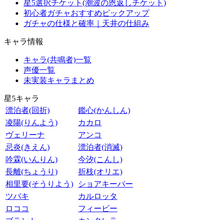
星5選択チケット(潮波の恩返しチケット)
初心者ガチャおすすめピックアップ
ガチャの仕様と確率｜天井の仕組み
キャラ情報
キャラ(共鳴者)一覧
声優一覧
未実装キャラまとめ
星5キャラ
漂泊者(回折)
鑑心(かんしん)
凌陽(りんよう)
カカロ
ヴェリーナ
アンコ
忌炎(きえん)
漂泊者(消滅)
吟霖(いんりん)
今汐(こんし)
長離(ちょうり)
折枝(オリエ)
相里要(そうりよう)
ショアキーパー
ツバキ
カルロッタ
ロココ
フィービー