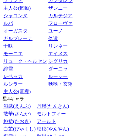
ブラント
カンタレラ
主人公(気動)
ザンニー
シャコンヌ
カルテジア
ルパ
フローヴァ
オーガスタ
ユーノ
ガルブレーナ
仇遠
千咲
リンネー
モーニエ
エイメス
リューク・ヘルセン
シグリカ
緋雪
ダーニャ
レベッカ
ルーシー
ルシラー
秧秧・玄翎
主人公(電導)
星4キャラ
淵武(えんぶ)
丹瑾(たんきん)
散華(さんか)
モルトフィー
桃祈(たおき)
アールト
白芷(びゃくし)
秧秧(やんやん)