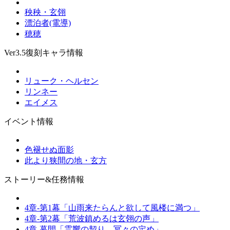
秧秧・玄翎
漂泊者(電導)
穂穂
Ver3.5復刻キャラ情報
リューク・ヘルセン
リンネー
エイメス
イベント情報
色褪せぬ面影
此より狭間の地・玄方
ストーリー&任務情報
4章-第1幕「山雨来たらんと欲して風楼に満つ」
4章-第2幕「荒波鎮めるは玄翎の声」
4章-幕間「霊響の契り、冥々の定め」