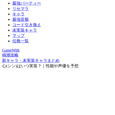
最強パーティー
リセマラ
キャラ
最強音骸
コード引き換え
未実装キャラ
マップ
任務一覧
GameWith
鳴潮攻略
新キャラ・未実装キャラまとめ
心(シン)はいつ実装？｜性能や声優を予想