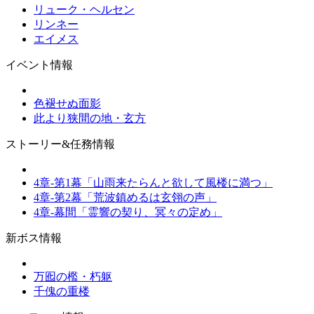
リューク・ヘルセン
リンネー
エイメス
イベント情報
色褪せぬ面影
此より狭間の地・玄方
ストーリー&任務情報
4章-第1幕「山雨来たらんと欲して風楼に満つ」
4章-第2幕「荒波鎮めるは玄翎の声」
4章-幕間「霊響の契り、冥々の定め」
新ボス情報
万囮の檻・朽躯
千傀の重楼