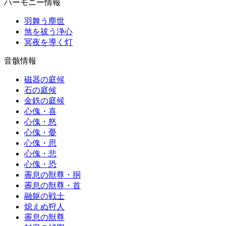
ハーモニー情報
羽舞う塵世
煞を祓う浄心
冥夜を導く灯
音骸情報
磁器の庭候
石の庭候
金鉄の庭候
心傀・喜
心傀・怒
心傀・憂
心傀・思
心傀・悲
心傀・恐
霽息の獣尊・胴
霽息の獣尊・首
融躯の戦士
熄えぬ狩人
霽息の獣尊