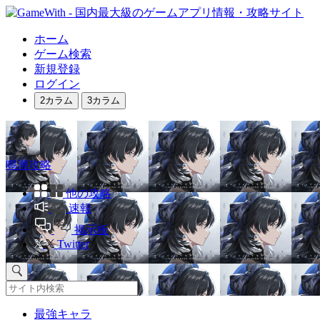
ホーム
ゲーム検索
新規登録
ログイン
2カラム
3カラム
鳴潮攻略
他の攻略
速報
掲示板
Twitter
最強キャラ