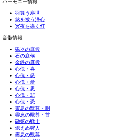
ハーモニー情報
羽舞う塵世
煞を祓う浄心
冥夜を導く灯
音骸情報
磁器の庭候
石の庭候
金鉄の庭候
心傀・喜
心傀・怒
心傀・憂
心傀・思
心傀・悲
心傀・恐
霽息の獣尊・胴
霽息の獣尊・首
融躯の戦士
熄えぬ狩人
霽息の獣尊