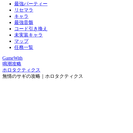
最強パーティー
リセマラ
キャラ
最強音骸
コード引き換え
未実装キャラ
マップ
任務一覧
GameWith
鳴潮攻略
ホロタクティクス
無情のサギの攻略｜ホロタクティクス