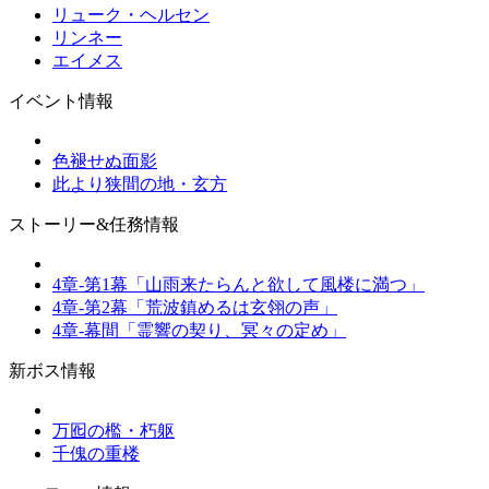
リューク・ヘルセン
リンネー
エイメス
イベント情報
色褪せぬ面影
此より狭間の地・玄方
ストーリー&任務情報
4章-第1幕「山雨来たらんと欲して風楼に満つ」
4章-第2幕「荒波鎮めるは玄翎の声」
4章-幕間「霊響の契り、冥々の定め」
新ボス情報
万囮の檻・朽躯
千傀の重楼