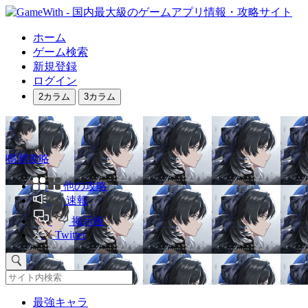
ホーム
ゲーム検索
新規登録
ログイン
2カラム
3カラム
鳴潮攻略
他の攻略
速報
掲示板
Twitter
最強キャラ