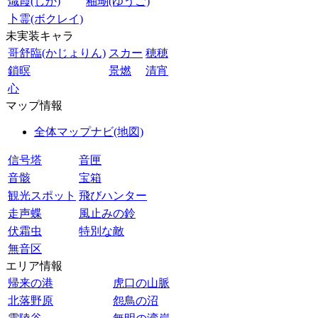
熾霞(しか)
釉瑚(ゆうご)
卜霊(ボクレイ)
未実装キャラ
哥舒臨(かじょりん)
スカー
穂穂
鎖暝
景燃
清宵
心
マップ情報
全体マップナビ(地図)
信号塔
音匣
音骸
宝箱
観光スポット
飛びハンター
走声蝶
風止みの鈴
伏霜虫
特別な敵
無音区
エリア情報
帰来の港
虎口の山脈
北落野原
怨鳥の沼