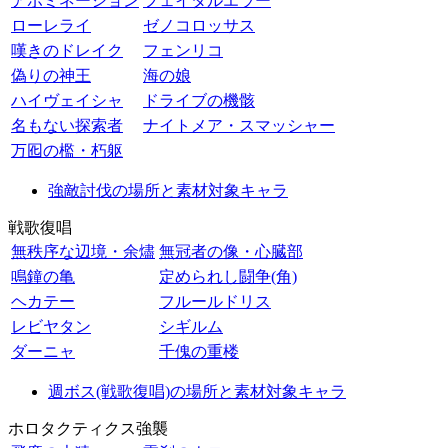
アボミネーション
フェイタルエラー
ローレライ
ゼノコロッサス
嘆きのドレイク
フェンリコ
偽りの神王
海の娘
ハイヴェイシャ
ドライブの機骸
名もない探索者
ナイトメア・スマッシャー
万囮の檻・朽躯
強敵討伐の場所と素材対象キャラ
戦歌復唱
無秩序な辺境・余燼
無冠者の像・心臓部
鳴鐘の亀
定められし闘争(角)
ヘカテー
フルールドリス
レビヤタン
シギルム
ダーニャ
千傀の重楼
週ボス(戦歌復唱)の場所と素材対象キャラ
ホロタクティクス強襲