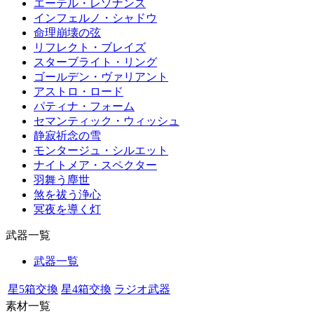
エーテル・レゾナンス
インフェルノ・シャドウ
命理崩壊の弦
リフレクト・ブレイズ
スターブライト・リング
ゴールデン・ヴァリアント
アストロ・ロード
パティナ・フォーム
セマンティック・ウィッシュ
静寂祈念の雪
モンタージュ・シルエット
ナイトメア・スペクター
羽舞う塵世
煞を祓う浄心
冥夜を導く灯
武器一覧
武器一覧
星5箱交換
星4箱交換
ラジオ武器
素材一覧