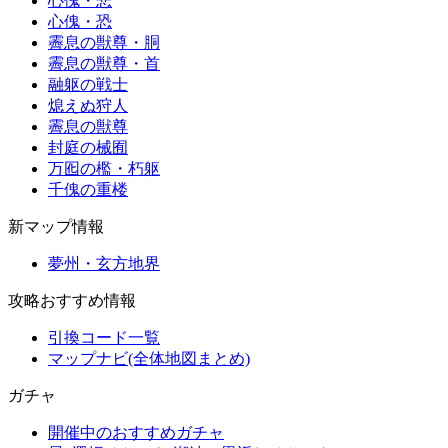
心傀・悲
心傀・恐
霽息の獣尊・胴
霽息の獣尊・首
融躯の戦士
熄えぬ狩人
霽息の獣尊
封庭の械囿
万囮の檻・朽躯
千傀の重楼
新マップ情報
夢州・玄方地界
攻略おすすめ情報
引換コード一覧
マップナビ(全体地図まとめ)
ガチャ
開催中のおすすめガチャ