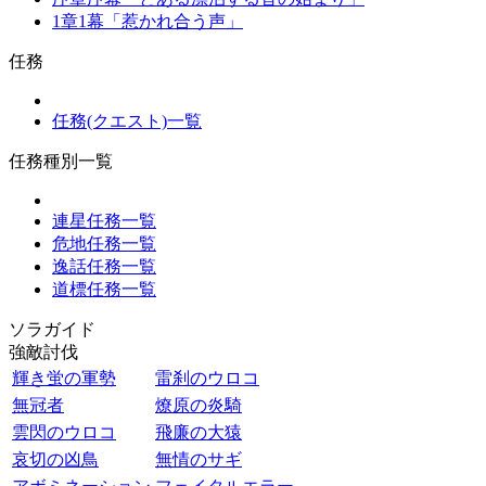
1章1幕「惹かれ合う声」
任務
任務(クエスト)一覧
任務種別一覧
連星任務一覧
危地任務一覧
逸話任務一覧
道標任務一覧
ソラガイド
強敵討伐
輝き蛍の軍勢
雷刹のウロコ
無冠者
燎原の炎騎
雲閃のウロコ
飛廉の大猿
哀切の凶鳥
無情のサギ