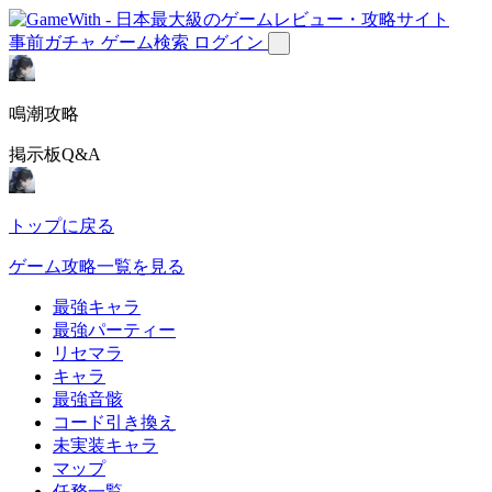
事前ガチャ
ゲーム検索
ログイン
鳴潮攻略
掲示板Q&A
トップに戻る
ゲーム攻略一覧を見る
最強キャラ
最強パーティー
リセマラ
キャラ
最強音骸
コード引き換え
未実装キャラ
マップ
任務一覧