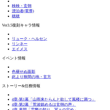
秧秧・玄翎
漂泊者(電導)
穂穂
Ver3.5復刻キャラ情報
リューク・ヘルセン
リンネー
エイメス
イベント情報
色褪せぬ面影
此より狭間の地・玄方
ストーリー&任務情報
4章-第1幕「山雨来たらんと欲して風楼に満つ」
4章-第2幕「荒波鎮めるは玄翎の声」
4章-幕間「霊響の契り、冥々の定め」