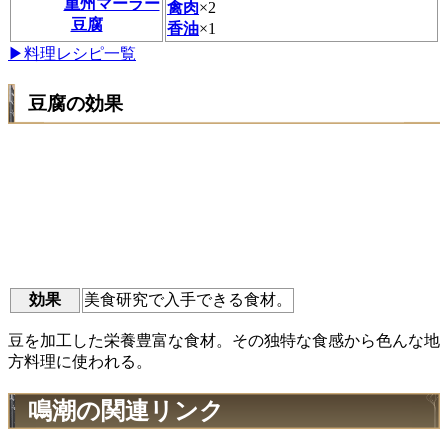
重州マーラー
禽肉
×2
豆腐
香油
×1
▶料理レシピ一覧
豆腐の効果
効果
美食研究で入手できる食材。
豆を加工した栄養豊富な食材。その独特な食感から色んな地
方料理に使われる。
鳴潮の関連リンク