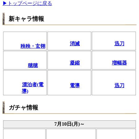
▶トップページに戻る
新キャラ情報
消滅
迅刀
秧秧・玄翎
凝縮
増幅器
穂穂
漂泊者(電
電導
迅刀
導)
ガチャ情報
7月10日(月)～