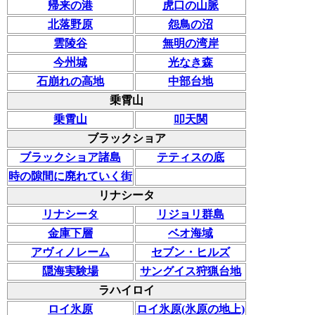
帰来の港
虎口の山脈
北落野原
怨鳥の沼
雲陵谷
無明の湾岸
今州城
光なき森
石崩れの高地
中部台地
乗霄山
乗霄山
叩天関
ブラックショア
ブラックショア諸島
テティスの底
時の隙間に廃れていく街
リナシータ
リナシータ
リジョリ群島
金庫下層
ベオ海域
アヴィノレーム
セブン・ヒルズ
隠海実験場
サングイス狩猟台地
ラハイロイ
ロイ氷原
ロイ氷原(氷原の地上)