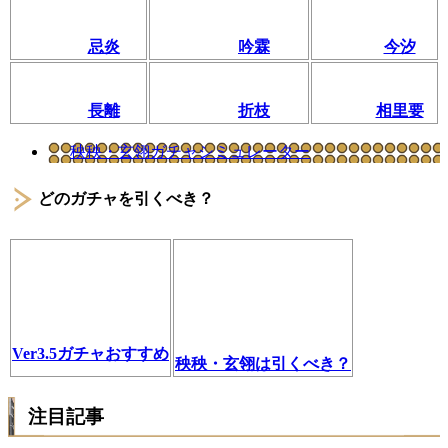
忌炎
吟霖
今汐
長離
折枝
相里要
秧秧・玄翎ガチャシミュレーター
どのガチャを引くべき？
Ver3.5ガチャおすすめ
秧秧・玄翎は引くべき？
注目記事