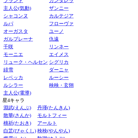
ブラント
カンタレラ
主人公(気動)
ザンニー
シャコンヌ
カルテジア
ルパ
フローヴァ
オーガスタ
ユーノ
ガルブレーナ
仇遠
千咲
リンネー
モーニエ
エイメス
リューク・ヘルセン
シグリカ
緋雪
ダーニャ
レベッカ
ルーシー
ルシラー
秧秧・玄翎
主人公(電導)
星4キャラ
淵武(えんぶ)
丹瑾(たんきん)
散華(さんか)
モルトフィー
桃祈(たおき)
アールト
白芷(びゃくし)
秧秧(やんやん)