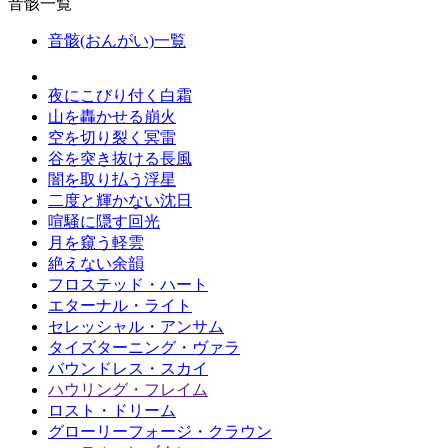
音骸一覧
音骸(おんがい)一覧
夜にこびり付く白霜
山を轟かせる崩火
空を切り裂く冥雷
谷を突き抜ける長風
闇を取り払う浮星
二度と輝かない沈日
喧騒に隠す回光
月を窺う軽雲
絶えない余韻
フロステッド・ハート
エターナル・ライト
セレッシャル・アンサム
タイズターニング・ヴァラ
バウンドレス・スカイ
ハウリング・フレイム
ロスト・ドリーム
グローリーフォージ・クラウン