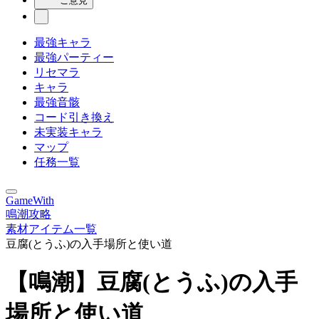
ご意見
最強キャラ
最強パーティー
リセマラ
キャラ
最強音骸
コード引き換え
未実装キャラ
マップ
任務一覧
GameWith
鳴潮攻略
素材アイテム一覧
豆腐(とうふ)の入手場所と使い道
【鳴潮】豆腐(とうふ)の入手
場所と使い道