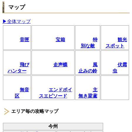
マップ
▶全体マップ
音匣
宝箱
特
観光
別な敵
スポット
飛び
走声蝶
風
伏霜
ハンター
止みの鈴
虫
無音
エンドボイ
主
区
スエピソード
無き梁鳶
エリア毎の攻略マップ
今州