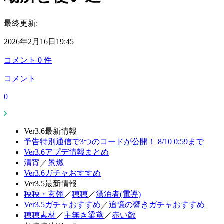
最終更新:
2026年2月16日19:45
コメント
0
件
コメント
0
Ver3.6最新情報
予告特別通信で3つのコードが公開！ 8/10 0;59まで
Ver3.6アプデ情報まとめ
清宵
／
景燃
Ver3.6ガチャおすすめ
Ver3.5最新情報
秧秧・玄翎
／
穂穂
／
漂泊者(電導)
Ver3.5ガチャおすすめ
／
追憶の響きガチャおすすめ
穂穂素材
／
主無き梁鳶
／
赤い敵