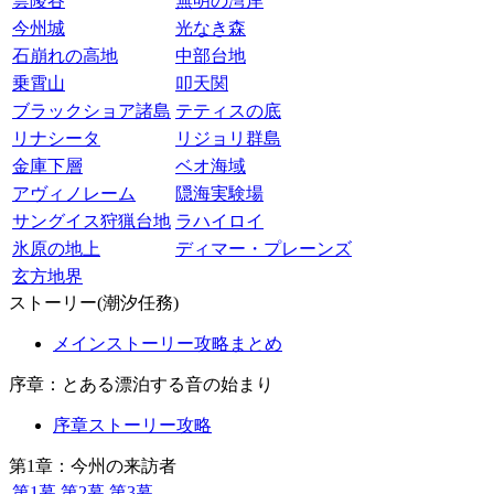
雲陵谷
無明の湾岸
今州城
光なき森
石崩れの高地
中部台地
乗霄山
叩天関
ブラックショア諸島
テティスの底
リナシータ
リジョリ群島
金庫下層
ベオ海域
アヴィノレーム
隠海実験場
サングイス狩猟台地
ラハイロイ
氷原の地上
ディマー・プレーンズ
玄方地界
ストーリー(潮汐任務)
メインストーリー攻略まとめ
序章：とある漂泊する音の始まり
序章ストーリー攻略
第1章：今州の来訪者
第1幕
第2幕
第3幕