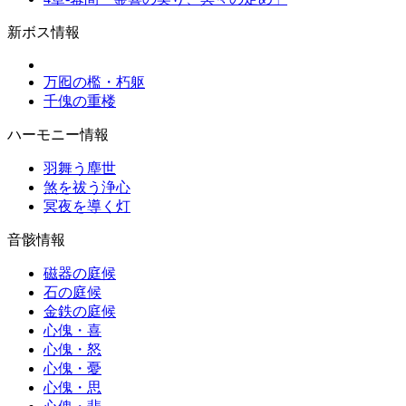
新ボス情報
万囮の檻・朽躯
千傀の重楼
ハーモニー情報
羽舞う塵世
煞を祓う浄心
冥夜を導く灯
音骸情報
磁器の庭候
石の庭候
金鉄の庭候
心傀・喜
心傀・怒
心傀・憂
心傀・思