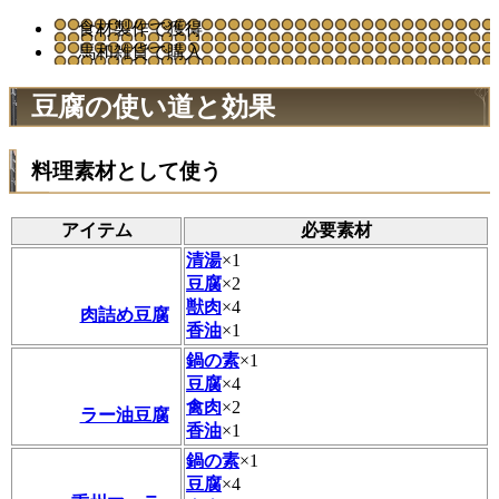
食材製作で獲得
馬和雑貨で購入
豆腐の使い道と効果
料理素材として使う
アイテム
必要素材
清湯
×1
豆腐
×2
獣肉
×4
肉詰め豆腐
香油
×1
鍋の素
×1
豆腐
×4
禽肉
×2
ラー油豆腐
香油
×1
鍋の素
×1
豆腐
×4