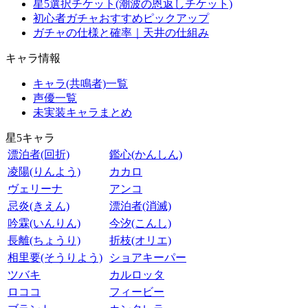
星5選択チケット(潮波の恩返しチケット)
初心者ガチャおすすめピックアップ
ガチャの仕様と確率｜天井の仕組み
キャラ情報
キャラ(共鳴者)一覧
声優一覧
未実装キャラまとめ
星5キャラ
漂泊者(回折)
鑑心(かんしん)
凌陽(りんよう)
カカロ
ヴェリーナ
アンコ
忌炎(きえん)
漂泊者(消滅)
吟霖(いんりん)
今汐(こんし)
長離(ちょうり)
折枝(オリエ)
相里要(そうりよう)
ショアキーパー
ツバキ
カルロッタ
ロココ
フィービー