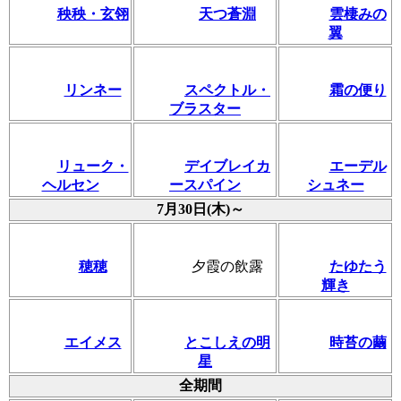
秧秧・玄翎
天つ蒼淵
雲棲みの
翼
リンネー
スペクトル・
霜の便り
ブラスター
リューク・
デイブレイカ
エーデル
ヘルセン
ースパイン
シュネー
7月30日(木)～
穂穂
夕霞の飲露
たゆたう
輝き
エイメス
とこしえの明
時苔の繭
星
全期間