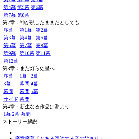
第4幕
第5幕
第6幕
第7幕
第8幕
第2章：神が黙したままだとしても
序幕
第1幕
第2幕
第3幕
第4幕
第5幕
第6幕
第7幕
第8幕
第9幕
第10幕
第11幕
第12幕
第3章：まだ灯らぬ星へ
序幕
1幕
2幕
3幕
幕間
4幕
幕間
幕間
5幕
サイド
幕間
第4章：新生なる作品は淵より
1幕
2幕
幕間
ストーリー解説
序章序幕「とある漂泊する音の始まり」