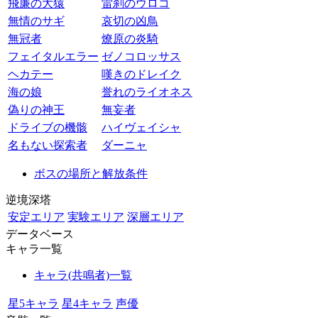
飛廉の大猿
雷刹のウロコ
無情のサギ
哀切の凶鳥
無冠者
燎原の炎騎
フェイタルエラー
ゼノコロッサス
ヘカテー
嘆きのドレイク
海の娘
誉れのライオネス
偽りの神王
無妄者
ドライブの機骸
ハイヴェイシャ
名もない探索者
ダーニャ
ボスの場所と解放条件
逆境深塔
安定エリア
実験エリア
深層エリア
データベース
キャラ一覧
キャラ(共鳴者)一覧
星5キャラ
星4キャラ
声優