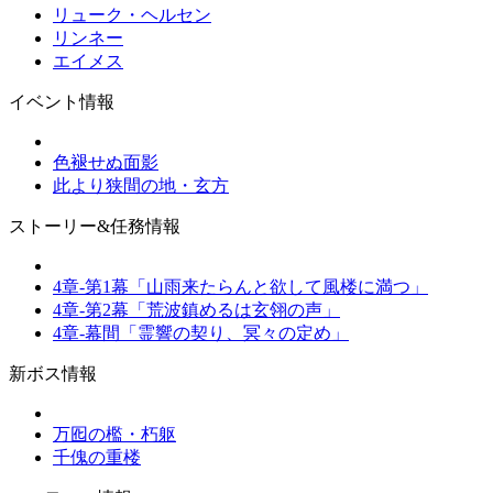
リューク・ヘルセン
リンネー
エイメス
イベント情報
色褪せぬ面影
此より狭間の地・玄方
ストーリー&任務情報
4章-第1幕「山雨来たらんと欲して風楼に満つ」
4章-第2幕「荒波鎮めるは玄翎の声」
4章-幕間「霊響の契り、冥々の定め」
新ボス情報
万囮の檻・朽躯
千傀の重楼