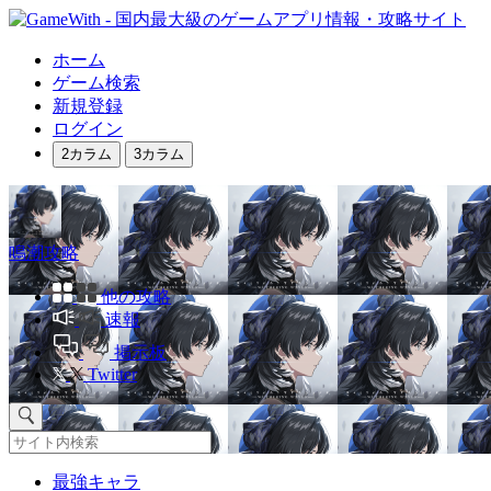
ホーム
ゲーム検索
新規登録
ログイン
2カラム
3カラム
鳴潮攻略
他の攻略
速報
掲示板
Twitter
最強キャラ