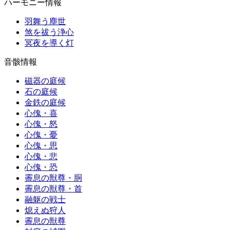
ハーモニー情報
羽舞う塵世
煞を祓う浄心
冥夜を導く灯
音骸情報
磁器の庭候
石の庭候
金鉄の庭候
心傀・喜
心傀・怒
心傀・憂
心傀・思
心傀・悲
心傀・恐
霽息の獣尊・胴
霽息の獣尊・首
融躯の戦士
熄えぬ狩人
霽息の獣尊