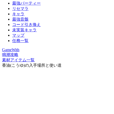
最強パーティー
リセマラ
キャラ
最強音骸
コード引き換え
未実装キャラ
マップ
任務一覧
GameWith
鳴潮攻略
素材アイテム一覧
香油(こうゆ)の入手場所と使い道