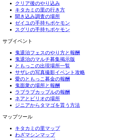
クリア後のやり込み
キタカミの里の行き方
聞き込み調査の場所
ゼイユの手持ちポケモン
スグリの手持ちポケモン
サブイベント
鬼退治フェスのやり方と報酬
鬼退治のマルチ募集掲示版
ともっこの出現場所一覧
サザレの写真撮影イベント攻略
愛のともっこ募金の報酬
鬼面衆の場所と報酬
ラブラブカップルの報酬
ネアとビリオの場所
ジニアからタマゴを貰う方法
マップツール
キタカミの里マップ
わざマシンマップ