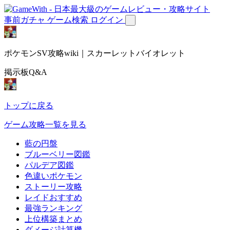
事前ガチャ
ゲーム検索
ログイン
ポケモンSV攻略wiki｜スカーレットバイオレット
掲示板Q&A
トップに戻る
ゲーム攻略一覧を見る
藍の円盤
ブルーベリー図鑑
パルデア図鑑
色違いポケモン
ストーリー攻略
レイドおすすめ
最強ランキング
上位構築まとめ
ダメージ計算機