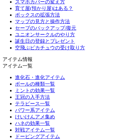
スマホカバーの変え方
育て屋(預かり屋)はある？
ボックスの拡張方法
マップの見方と操作方法
セーブのバックアップ/復元
ユニオンサークルのやり方
誕生日の登録とプレゼント
空飛ぶピカチュウの受け取り方
アイテム情報
アイテム一覧
進化石・進化アイテム
ボールの種類一覧
ミントの効果一覧
王冠の入手方法
テラピース一覧
パワー系アイテム
けいけんアメ集め
ハネの効果一覧
対戦アイテム一覧
ドーピングアイテム