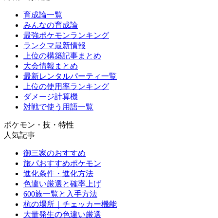
育成論一覧
みんなの育成論
最強ポケモンランキング
ランクマ最新情報
上位の構築記事まとめ
大会情報まとめ
最新レンタルパーティ一覧
上位の使用率ランキング
ダメージ計算機
対戦で使う用語一覧
ポケモン・技・特性
人気記事
御三家のおすすめ
旅パおすすめポケモン
進化条件・進化方法
色違い厳選と確率上げ
600族一覧と入手方法
杭の場所｜チェッカー機能
大量発生の色違い厳選