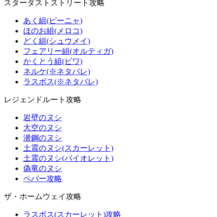
スターダストストリート攻略
あく組(ピーニャ)
ほのお組(メロコ)
どく組(シュウメイ)
フェアリー組(オルティガ)
かくとう組(ビワ)
ネルケ(※ネタバレ)
ラスボス(※ネタバレ)
レジェンドルート攻略
岩壁のヌシ
大空のヌシ
潜鋼のヌシ
土震のヌシ(スカーレット)
土震のヌシ(バイオレット)
偽竜のヌシ
ペパー攻略
ザ・ホームウェイ攻略
ラスボス(スカーレット)攻略