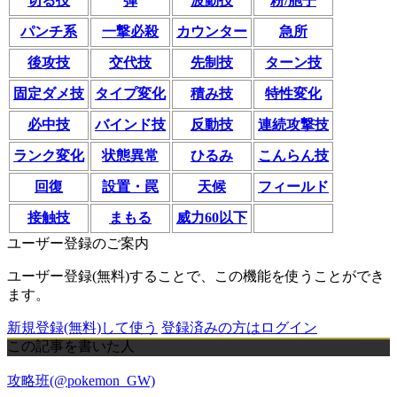
切る技
弾
波動技
粉/胞子
パンチ系
一撃必殺
カウンター
急所
後攻技
交代技
先制技
ターン技
固定ダメ技
タイプ変化
積み技
特性変化
必中技
バインド技
反動技
連続攻撃技
ランク変化
状態異常
ひるみ
こんらん技
回復
設置・罠
天候
フィールド
接触技
まもる
威力60以下
ユーザー登録のご案内
ユーザー登録(無料)することで、この機能を使うことができ
ます。
新規登録(無料)して使う
登録済みの方はログイン
この記事を書いた人
攻略班(@pokemon_GW)