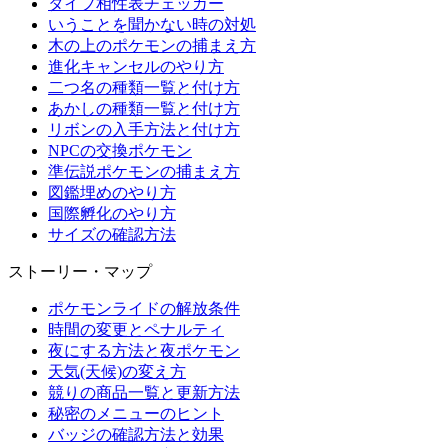
タイプ相性表チェッカー
いうことを聞かない時の対処
木の上のポケモンの捕まえ方
進化キャンセルのやり方
二つ名の種類一覧と付け方
あかしの種類一覧と付け方
リボンの入手方法と付け方
NPCの交換ポケモン
準伝説ポケモンの捕まえ方
図鑑埋めのやり方
国際孵化のやり方
サイズの確認方法
ストーリー・マップ
ポケモンライドの解放条件
時間の変更とペナルティ
夜にする方法と夜ポケモン
天気(天候)の変え方
競りの商品一覧と更新方法
秘密のメニューのヒント
バッジの確認方法と効果