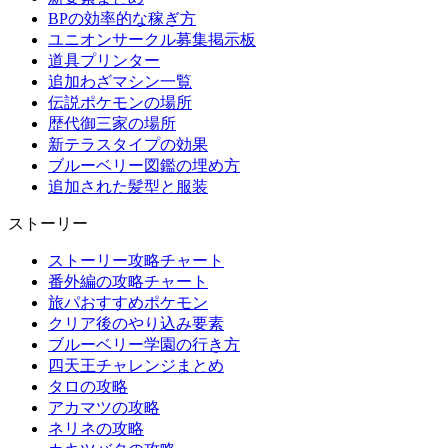
BPの効率的な稼ぎ方
ユニオンサークル募集掲示板
道具プリンター
追加わざマシン一覧
伝説ポケモンの場所
歴代御三家の場所
新テラスタイプの効果
ブルーベリー図鑑の埋め方
追加された髪型と服装
ストーリー
ストーリー攻略チャート
番外編の攻略チャート
旅パおすすめポケモン
クリア後のやり込み要素
ブルーベリー学園の行き方
四天王チャレンジまとめ
タロの攻略
アカマツの攻略
ネリネの攻略