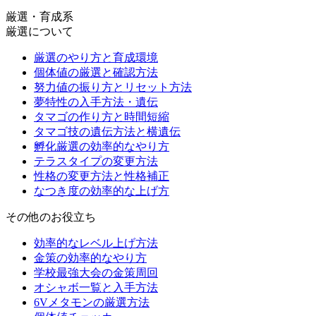
厳選・育成系
厳選について
厳選のやり方と育成環境
個体値の厳選と確認方法
努力値の振り方とリセット方法
夢特性の入手方法・遺伝
タマゴの作り方と時間短縮
タマゴ技の遺伝方法と横遺伝
孵化厳選の効率的なやり方
テラスタイプの変更方法
性格の変更方法と性格補正
なつき度の効率的な上げ方
その他のお役立ち
効率的なレベル上げ方法
金策の効率的なやり方
学校最強大会の金策周回
オシャボ一覧と入手方法
6Vメタモンの厳選方法