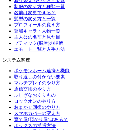
着せ替えのやり方と要素
制服の変え方と種類一覧
名前は変更できる？
髪型の変え方と一覧
プロフィールの変え方
登場キャラ・人物一覧
主人公の名前と見た目
ブティック(服屋)の場所
エモート一覧と入手方法
システム関連
ポケモンホーム連携と機能
取り返しの付かない要素
マルチプレイのやり方
通信交換のやり方
ふしぎなおくりもの
ロックオンのやり方
おまかせ回復のやり方
スマホカバーの変え方
育て屋(預かり屋)はある？
ボックスの拡張方法