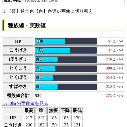
体の色が全体的に緑色
※
【普】通常色【色】色違い画像に切り替え
種族値・実数値
HP
51
110
位
/ 849
こうげき
37
130
位
/ 849
ぼうぎょ
276
80
位
/ 849
とくこう
390
70
位
/ 849
とくぼう
514
60
位
/ 849
すばやさ
315
80
位
/ 849
種族値合計
530
171
位
/ 849
Lv50時の実数値を見る
最高
準
無振
下降
最低
HP
217
217
185
185
170
こうげき
200
182
150
135
121