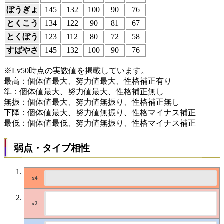
ぼうぎょ
145
132
100
90
76
とくこう
134
122
90
81
67
とくぼう
123
112
80
72
58
すばやさ
145
132
100
90
76
※Lv50時点の実数値を掲載しています。
最高：個体値最大、努力値最大、性格補正有り
準：個体値最大、努力値最大、性格補正無し
無振：個体値最大、努力値無振り、性格補正無し
下降：個体値最大、努力値無振り、性格マイナス補正
最低：個体値最低、努力値無振り、性格マイナス補正
弱点・タイプ相性