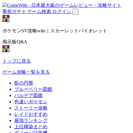
事前ガチャ
ゲーム検索
ログイン
ポケモンSV攻略wiki｜スカーレットバイオレット
掲示板Q&A
トップに戻る
ゲーム攻略一覧を見る
藍の円盤
ブルーベリー図鑑
パルデア図鑑
色違いポケモン
ストーリー攻略
レイドおすすめ
最強ランキング
上位構築まとめ
ダメージ計算機