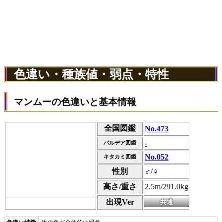
色違い・種族値・弱点・特性
マンムーの色違いと基本情報
全国図鑑
No.473
-
パルデア図鑑
No.052
キタカミ図鑑
性別
♂/♀
高さ/重さ
2.5m/291.0kg
出現Ver