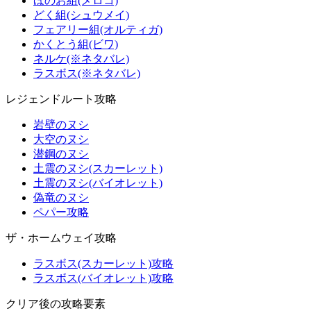
ほのお組(メロコ)
どく組(シュウメイ)
フェアリー組(オルティガ)
かくとう組(ビワ)
ネルケ(※ネタバレ)
ラスボス(※ネタバレ)
レジェンドルート攻略
岩壁のヌシ
大空のヌシ
潜鋼のヌシ
土震のヌシ(スカーレット)
土震のヌシ(バイオレット)
偽竜のヌシ
ペパー攻略
ザ・ホームウェイ攻略
ラスボス(スカーレット)攻略
ラスボス(バイオレット)攻略
クリア後の攻略要素