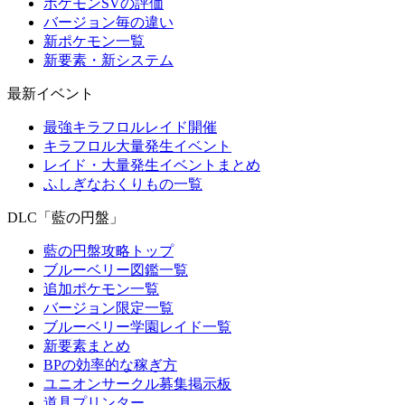
ポケモンSVの評価
バージョン毎の違い
新ポケモン一覧
新要素・新システム
最新イベント
最強キラフロルレイド開催
キラフロル大量発生イベント
レイド・大量発生イベントまとめ
ふしぎなおくりもの一覧
DLC「藍の円盤」
藍の円盤攻略トップ
ブルーベリー図鑑一覧
追加ポケモン一覧
バージョン限定一覧
ブルーベリー学園レイド一覧
新要素まとめ
BPの効率的な稼ぎ方
ユニオンサークル募集掲示板
道具プリンター