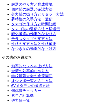
厳選のやり方と育成環境
個体値の厳選と確認方法
努力値の振り方とリセット方法
夢特性の入手方法・遺伝
タマゴの作り方と時間短縮
タマゴ技の遺伝方法と横遺伝
孵化厳選の効率的なやり方
テラスタイプの変更方法
性格の変更方法と性格補正
なつき度の効率的な上げ方
その他のお役立ち
効率的なレベル上げ方法
金策の効率的なやり方
学校最強大会の金策周回
オシャボ一覧と入手方法
6Vメタモンの厳選方法
個体値チェッカー
素早さ計算機
努力値一覧