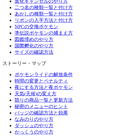
進化キャンセルのやり方
二つ名の種類一覧と付け方
あかしの種類一覧と付け方
リボンの入手方法と付け方
NPCの交換ポケモン
準伝説ポケモンの捕まえ方
図鑑埋めのやり方
国際孵化のやり方
サイズの確認方法
ストーリー・マップ
ポケモンライドの解放条件
時間の変更とペナルティ
夜にする方法と夜ポケモン
天気(天候)の変え方
競りの商品一覧と更新方法
秘密のメニューのヒント
バッジの確認方法と効果
なみのりのやり方
ダッシュのやり方
かっくうのやり方